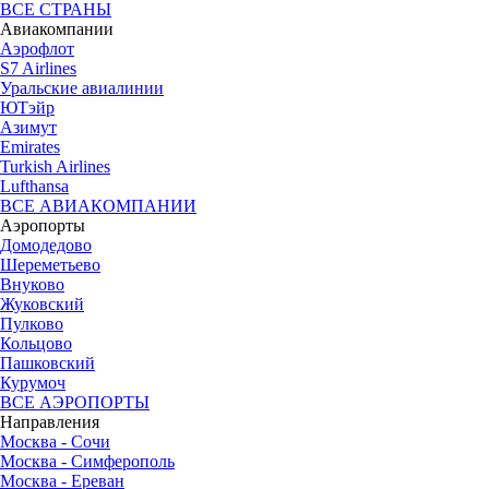
ВСЕ СТРАНЫ
Авиакомпании
Аэрофлот
S7 Airlines
Уральские авиалинии
ЮТэйр
Азимут
Emirates
Turkish Airlines
Lufthansa
ВСЕ АВИАКОМПАНИИ
Аэропорты
Домодедово
Шереметьево
Внуково
Жуковский
Пулково
Кольцово
Пашковский
Курумоч
ВСЕ АЭРОПОРТЫ
Направления
Москва - Сочи
Москва - Симферополь
Москва - Ереван