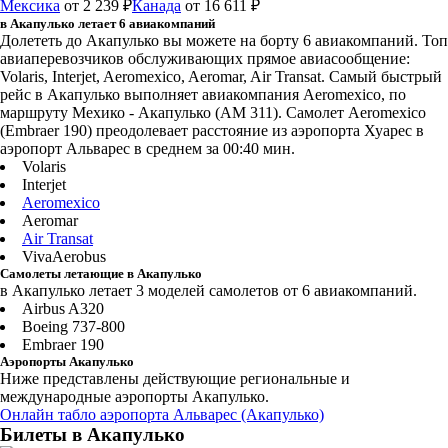
Мексика
от 2 239 ₽
Канада
от 16 611 ₽
в Акапулько летает 6 авиакомпаний
Долететь до Акапулько вы можете на борту 6 авиакомпаний. Топ
авиаперевозчиков обслуживающих прямое авиасообщение:
Volaris, Interjet, Aeromexico, Aeromar, Air Transat. Самый быстрый
рейс в Акапулько выполняет авиакомпания Aeromexico, по
маршруту Мехико - Акапулько (AM 311). Самолет Aeromexico
(Embraer 190) преодолевает расстояние из аэропорта Хуарес в
аэропорт Альварес в среднем за 00:40 мин.
Volaris
Interjet
Aeromexico
Aeromar
Air Transat
VivaAerobus
Самолеты летающие в Акапулько
в Акапулько летает 3 моделей самолетов от 6 авиакомпаний.
Airbus A320
Boeing 737-800
Embraer 190
Аэропорты Акапулько
Ниже представлены действующие региональные и
международные аэропорты Акапулько.
Онлайн табло аэропорта Альварес (Акапулько)
Билеты в Акапулько