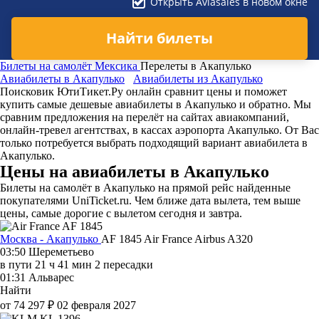
Открыть Aviasales в новом окне
Найти билеты
Билеты на самолёт
Мексика
Перелеты в Акапулько
Авиабилеты в Акапулько
Авиабилеты из Акапулько
Поисковик ЮтиТикет.Ру онлайн сравнит цены и поможет
купить самые дешевые авиабилеты в Акапулько и обратно. Мы
сравним предложения на перелёт на сайтах авиакомпаний,
онлайн-тревел агентствах, в кассах аэропорта Акапулько. От Вас
только потребуется выбрать подходящий вариант авиабилета в
Акапулько.
Цены на авиабилеты в Акапулько
Билеты на самолёт в Акапулько на прямой рейс найденные
покупателями UniTicket.ru. Чем ближе дата вылета, тем выше
цены, самые дорогие с вылетом сегодня и завтра.
Москва - Акапулько
AF 1845
Air France
Airbus A320
03:50
Шереметьево
в пути
21 ч 41 мин
2 пересадки
01:31
Альварес
Найти
от 74 297 ₽
02 февраля 2027