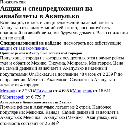
Показать еще
Акции и спецпредложения на
авиабилеты в Акапулько
Если акций, скидок и спецпредложений на авиабилеты в
Акапулько от авиакомпаний сейчас нет, воспользуйтесь
подпиской на авиабилеты, мы будем уведомлять Вас о снижении
цен по email.
Спецпредложений не найдено
, посмотреть все действующие
акции от авиакомпаний.
Прямые рейсы в Акапулько летают из 4 городов
Популярные города из которых осуществляются прямые рейсы
туда и обратно: Мехико, Тихуана, Монреаль, Монтеррей.
Цена
на самый дешевый авиабилет в Акапулько найденный
покупателями UniTicket.ru за последние 48 часов
от 2 239 ₽
по
направлению Мехико - Акапулько. Самолеты в Акапулько
летают из 4 городов.
Мехико
от 2 239 ₽
Тихуана
от 4 685 ₽
Монреаль
от 16 611
₽
Монтеррей
от 6 779 ₽
Авиарейсы в Акапулько летают из 2 стран
Прямые рейсы в Акапулько летают из 2 стран. Наиболее
популярные: Мексика, Канада. Самый дешевый авиабилет в
Акапулько: Мексика - Акапулько (Мехико - Акапулько), его
стоимость составит от 2 239 ₽