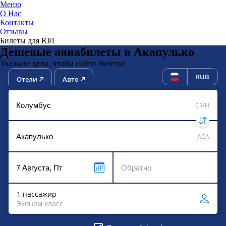
Меню
О Нас
Контакты
ЮниТи
Отзывы
Билеты для ЮЛ
Дешевые авиабилеты в Акапулько
Укажите даты, чтобы найти билеты:
RUB
Отели
Авто
CMH
ACA
1 пассажир
Эконом класс