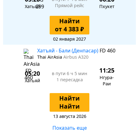
Прямой рейс
Хатьяй
Пхукет
Найти
от 4 383 ₽
02 января 2027
Хатъяй - Бали (Денпасар)
FD 460
Thai AirAsia
Airbus A320
11:25
05:20
в пути
6 ч 5 мин
Нгура-
1 пересадка
Хатьяй
Раи
Найти
Найти
13 августа 2026
Показать еще