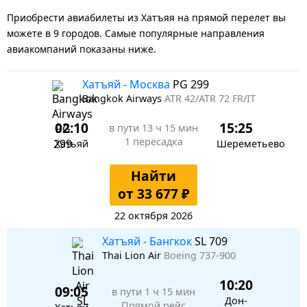
Приобрести авиабилеты из Хатъяя на прямой перелет вы
можете в 9 городов. Самые популярные направления
авиакомпаний показаны ниже.
Хатъяй - Москва
PG 299
Bangkok Airways
ATR 42/ATR 72 FR/IT
02:10
15:25
в пути
13 ч 15 мин
1 пересадка
Хатьяй
Шереметьево
Найти
от 33 677 ₽
22 октября 2026
Хатъяй - Бангкок
SL 709
Thai Lion Air
Boeing 737-900
10:20
09:05
в пути
1 ч 15 мин
Дон-
Прямой рейс