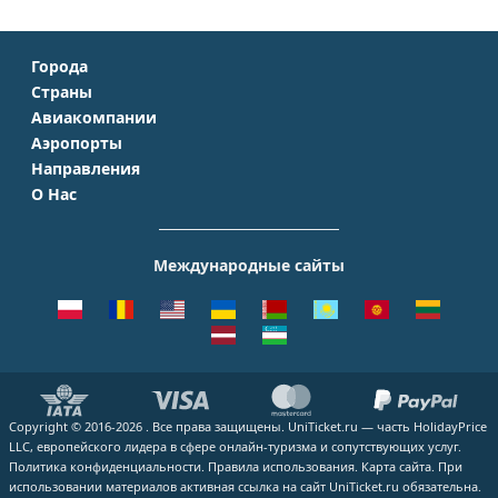
Города
Страны
Москва
Авиакомпании
Крым
Санкт-Петербург
Аэропорты
Аэрофлот
Турция
Симферополь
Направления
Домодедово
S7 Airlines
Таиланд
Краснодар
О Нас
Москва - Сочи
Шереметьево
Уральские авиалинии
Италия
Новосибирск
О Компании
Москва - Симферополь
Внуково
ЮТэйр
Франция
Екатеринбург
Контакты
Москва - Ереван
Жуковский
Международные сайты
Азимут
Германия
Уфа
Способы оплаты
Москва - Краснодар
Пулково
Emirates
Чехия
Казань
Помощь
Москва - Калининград
Кольцово
Turkish Airlines
Греция
ВСЕ ГОРОДА
Отзывы
Москва - Душанбе
Пашковский
Lufthansa
ВСЕ СТРАНЫ
Наши партнеры
Москва - Екатеринбург
Курумоч
ВСЕ АВИАКОМПАНИИ
Вакансии
Москва - Махачкала
ВСЕ АЭРОПОРТЫ
Copyright © 2016-2026 . Все права защищены. UniTicket.ru — часть HolidayPrice
Блог
ВСЕ НАПРАВЛЕНИЯ
LLC, европейского лидера в сфере онлайн-туризма и сопутствующих услуг.
Как купить билет
Политика конфиденциальности.
Правила использования.
Карта сайта.
При
использовании материалов активная ссылка на сайт UniTicket.ru обязательна.