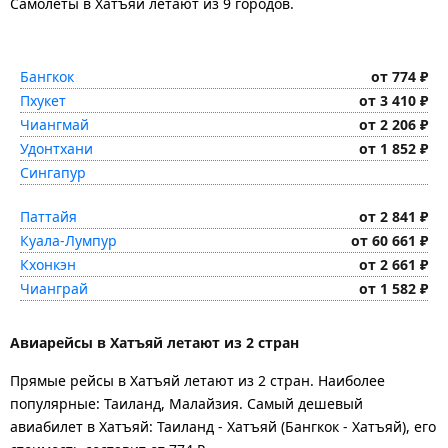
Самолеты в Хатъяй летают из 9 городов.
Бангкок
от 774 ₽
Пхукет
от 3 410 ₽
Чиангмай
от 2 206 ₽
Удонтхани
от 1 852 ₽
Сингапур
Паттайя
от 2 841 ₽
Куала-Лумпур
от 60 661 ₽
Кхонкэн
от 2 661 ₽
Чианграй
от 1 582 ₽
Авиарейсы в Хатъяй летают из 2 стран
Прямые рейсы в Хатъяй летают из 2 стран. Наиболее
популярные: Таиланд, Малайзия. Самый дешевый
авиабилет в Хатъяй: Таиланд - Хатъяй (Бангкок - Хатъяй), его