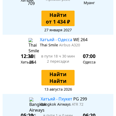
Хатьяй
Муанг
Найти
от 1 434 ₽
27 января 2027
Хатъяй - Одесса
WE 264
Thai Smile
Airbus A320
12:30
07:00
в пути
18 ч 30 мин
2 пересадки
Хатьяй
Одесса
Найти
Найти
13 августа 2026
Хатъяй - Пхукет
PG 299
Bangkok Airways
ATR 72
05:20
06:20
в пути
1 ч 0 мин