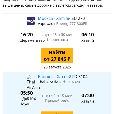
выше цены, самые дорогие с вылетом сегодня и завтра.
Москва - Хатъяй
SU 270
Аэрофлот
Boeing 777-300ER
16:20
06:10
в пути
13 ч 50 мин
1 пересадка
Шереметьево
Хатьяй
Найти
от 27 845 ₽
25 августа 2026
Бангкок - Хатъяй
FD 3104
Thai AirAsia
Airbus A320
05:50
07:00
в пути
1 ч 10 мин
Дон-
Прямой рейс
Хатьяй
Муанг