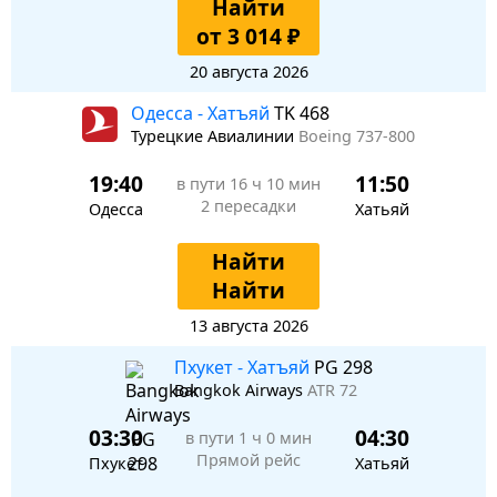
Найти
от 3 014 ₽
20 августа 2026
Одесса - Хатъяй
TK 468
Турецкие Авиалинии
Boeing 737-800
19:40
11:50
в пути
16 ч 10 мин
2 пересадки
Одесса
Хатьяй
Найти
Найти
13 августа 2026
Пхукет - Хатъяй
PG 298
Bangkok Airways
ATR 72
03:30
04:30
в пути
1 ч 0 мин
Прямой рейс
Пхукет
Хатьяй