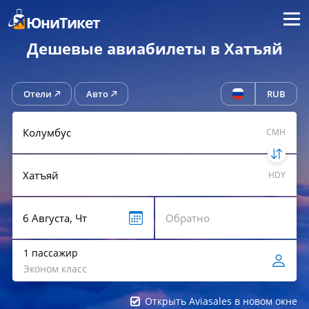
Меню
ЮниТикет
Дешевые авиабилеты в Хатъяй
Отели
Авто
RUB
CMH
HDY
1 пассажир
Эконом класс
Открыть Aviasales в новом окне