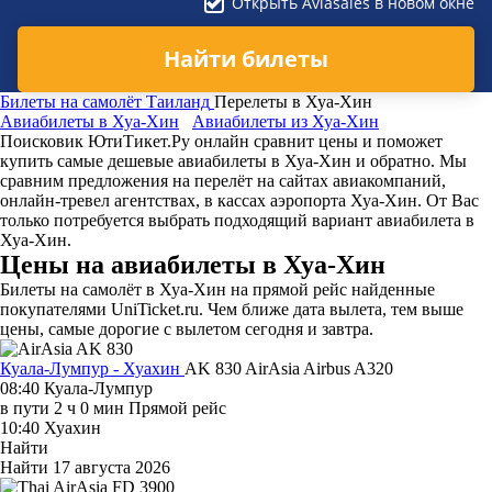
Открыть Aviasales в новом окне
Найти билеты
Билеты на самолёт
Таиланд
Перелеты в Хуа-Хин
Авиабилеты в Хуа-Хин
Авиабилеты из Хуа-Хин
Поисковик ЮтиТикет.Ру онлайн сравнит цены и поможет
купить самые дешевые авиабилеты в Хуа-Хин и обратно. Мы
сравним предложения на перелёт на сайтах авиакомпаний,
онлайн-тревел агентствах, в кассах аэропорта Хуа-Хин. От Вас
только потребуется выбрать подходящий вариант авиабилета в
Хуа-Хин.
Цены на авиабилеты в Хуа-Хин
Билеты на самолёт в Хуа-Хин на прямой рейс найденные
покупателями UniTicket.ru. Чем ближе дата вылета, тем выше
цены, самые дорогие с вылетом сегодня и завтра.
Куала-Лумпур - Хуахин
AK 830
AirAsia
Airbus A320
08:40
Куала-Лумпур
в пути
2 ч 0 мин
Прямой рейс
10:40
Хуахин
Найти
Найти
17 августа 2026