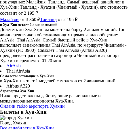
популярные: Малайзия, Таиланд. Самый дешевый авиабилет в
Хуа-Хин: Таиланд - Хуахин (Чиангмай - Хуахин), его стоимость
составит от 2 195 ₽
Малайзия
от 3 360 ₽
Таиланд
от 2 195 ₽
в Хуа-Хин летает 2 авиакомпаний
Долететь до Хуа-Хин вы можете на борту 2 авиакомпаний. Топ
авиаперевозчиков обслуживающих прямое авиасообщение:
AirAsia, Thai AirAsia. Самый быстрый рейс в Хуа-Хин
выполняет авиакомпания Thai AirAsia, по маршруту Чиангмай -
Хуахин (FD 3900). Самолет Thai AirAsia (Airbus A320)
преодолевает расстояние из аэропорта Чиангмай в аэропорт
Хуахин в среднем за 01:20 мин.
AirAsia
Thai AirAsia
Самолеты летающие в Хуа-Хин
в Хуа-Хин летает 1 моделей самолетов от 2 авиакомпаний.
Airbus A320
Аэропорты Хуа-Хин
Ниже представлены действующие региональные и
международные аэропорты Хуа-Хин.
Онлайн табло аэропорта Хуахин
Билеты в Хуа-Хин
Город Хуахин
Все авиабилеты в Хуа-Хин