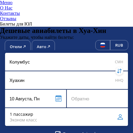
Меню
О Нас
Контакты
ЮниТи
Отзывы
Билеты для ЮЛ
Дешевые авиабилеты в Хуа-Хин
Укажите даты, чтобы найти билеты:
RUB
Отели
Авто
CMH
HHQ
1 пассажир
Эконом класс