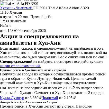
Хуахин - Чиангмай
FD 3901
Thai AirAsia
Airbus A320
11:10
Хуахин
в пути
1 ч 20 мин
Прямой рейс
12:30
Чиангмай
Найти
от 4 153 ₽
06 сентября 2026
Акции и спецпредложения на
авиабилеты в Хуа-Хин
Если акций, скидок и спецпредложений на авиабилеты в Хуа-
Хин от авиакомпаний сейчас нет, воспользуйтесь подпиской на
авиабилеты, мы будем уведомлять Вас о снижении цен по email.
Спецпредложений не найдено
, посмотреть все действующие
акции от авиакомпаний.
Прямые рейсы в Хуа-Хин летают из 2 городов
Популярные города из которых осуществляются прямые рейсы
туда и обратно: Куала-Лумпур, Чиангмай.
Цена на самый
дешевый авиабилет в Хуа-Хин найденный покупателями
UniTicket.ru за последние 48 часов
от 2 195 ₽
по направлению
Чиангмай - Хуахин. Самолеты в Хуа-Хин летают из 2 городов.
Куала-Лумпур
от 3 360 ₽
Чиангмай
от 2 195 ₽
Авиарейсы в Хуа-Хин летают из 2 стран
Прямые рейсы в Хуа-Хин летают из 2 стран. Наиболее