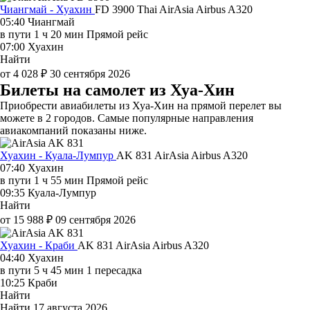
Чиангмай - Хуахин
FD 3900
Thai AirAsia
Airbus A320
05:40
Чиангмай
в пути
1 ч 20 мин
Прямой рейс
07:00
Хуахин
Найти
от 4 028 ₽
30 сентября 2026
Билеты на самолет из Хуа-Хин
Приобрести авиабилеты из Хуа-Хин на прямой перелет вы
можете в 2 городов. Самые популярные направления
авиакомпаний показаны ниже.
Хуахин - Куала-Лумпур
AK 831
AirAsia
Airbus A320
07:40
Хуахин
в пути
1 ч 55 мин
Прямой рейс
09:35
Куала-Лумпур
Найти
от 15 988 ₽
09 сентября 2026
Хуахин - Краби
AK 831
AirAsia
Airbus A320
04:40
Хуахин
в пути
5 ч 45 мин
1 пересадка
10:25
Краби
Найти
Найти
17 августа 2026