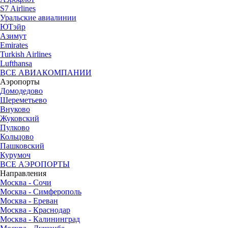
S7 Airlines
Уральские авиалинии
ЮТэйр
Азимут
Emirates
Turkish Airlines
Lufthansa
ВСЕ АВИАКОМПАНИИ
Аэропорты
Домодедово
Шереметьево
Внуково
Жуковский
Пулково
Кольцово
Пашковский
Курумоч
ВСЕ АЭРОПОРТЫ
Направления
Москва - Сочи
Москва - Симферополь
Москва - Ереван
Москва - Краснодар
Москва - Калининград