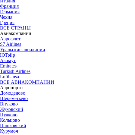
Италия
Франция
Германия
Чехия
Греция
ВСЕ СТРАНЫ
Авиакомпании
Аэрофлот
S7 Airlines
Уральские авиалинии
ЮТэйр
Азимут
Emirates
Turkish Airlines
Lufthansa
ВСЕ АВИАКОМПАНИИ
Аэропорты
Домодедово
Шереметьево
Внуково
Жуковский
Пулково
Кольцово
Пашковский
Курумоч