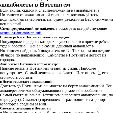
авиабилеты в Ноттингем
Если акций, скидок и спецпредложений на авиабилеты в
Ноттингем от авиакомпаний сейчас нет, воспользуйтесь
подпиской на авиабилеты, мы будем уведомлять Вас о снижении
цен по email.
Спецпредложений не найдено
, посмотреть все действующие
акции от авиакомпаний.
Прямые рейсы в Ноттингем летают из городов
Популярные города из которых осуществляются прямые рейсы
туда и обратно: .
Цена на самый дешевый авиабилет в
Ноттингем найденный покупателями UniTicket.ru за последние
48 часов
по направлению . Самолеты в Ноттингем летают из
городов.
Авиарейсы в Ноттингем летают из стран
Прямые рейсы в Ноттингем летают из стран. Наиболее
популярные: . Самый дешевый авиабилет в Ноттингем: (), его
стоимость составит
в Ноттингем летает авиакомпаний
Долететь до Ноттингема вы можете на борту авиакомпаний. Топ
авиаперевозчиков обслуживающих прямое авиасообщение: .
Самый быстрый рейс в Ноттингем выполняет авиакомпания , по
маршруту (). Самолет () преодолевает расстояние из аэропорта в
аэропорт в среднем за мин.
Самолеты летающие в Ноттингем
в Ноттингем летает моделей самолетов от авиакомпаний.