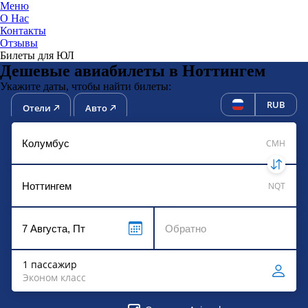
Меню
О Нас
Контакты
ЮниТи
Отзывы
Билеты для ЮЛ
Дешевые авиабилеты в Ноттингем
Укажите даты, чтобы найти билеты:
RUB
Отели
Авто
CMH
NQT
1 пассажир
Эконом класс