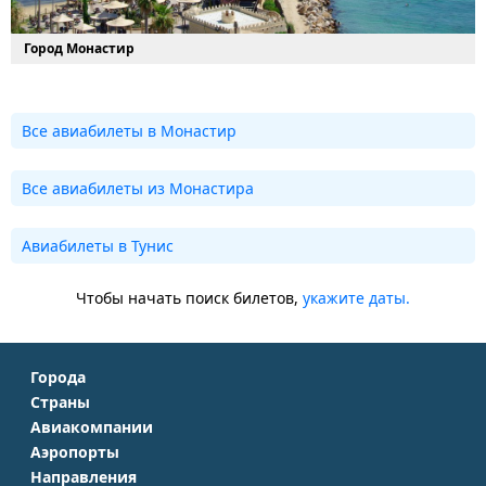
Город Монастир
Все авиабилеты в Монастир
Все авиабилеты из Монастира
Авиабилеты в Тунис
Чтобы начать поиск билетов,
укажите даты.
Города
Страны
Москва
Авиакомпании
Крым
Санкт-Петербург
Аэропорты
Аэрофлот
Турция
Симферополь
Направления
Домодедово