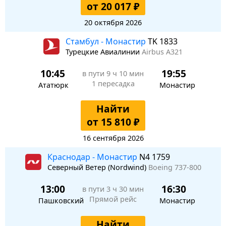
от 20 017 ₽
20 октября 2026
Стамбул - Монастир
TK 1833
Турецкие Авиалинии
Airbus A321
10:45
19:55
в пути
9 ч 10 мин
1 пересадка
Ататюрк
Монастир
Найти
от 15 810 ₽
16 сентября 2026
Краснодар - Монастир
N4 1759
Северный Ветер (Nordwind)
Boeing 737-800
13:00
16:30
в пути
3 ч 30 мин
Прямой рейс
Пашковский
Монастир
Найти