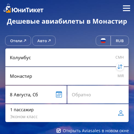
Меню
ЮниТикет
Дешевые авиабилеты в Монастир
Отели
Авто
RUB
CMH
MIR
1 пассажир
Эконом класс
Открыть Aviasales в новом окне