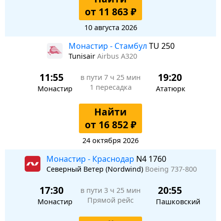
от 11 863 ₽
10 августа 2026
Монастир - Стамбул
TU 250
Tunisair
Airbus A320
11:55
19:20
в пути
7 ч 25 мин
1 пересадка
Монастир
Ататюрк
Найти
от 16 852 ₽
24 октября 2026
Монастир - Краснодар
N4 1760
Северный Ветер (Nordwind)
Boeing 737-800
17:30
20:55
в пути
3 ч 25 мин
Прямой рейс
Монастир
Пашковский