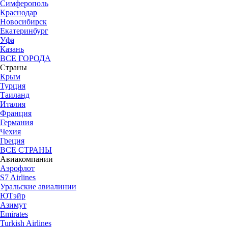
Симферополь
Краснодар
Новосибирск
Екатеринбург
Уфа
Казань
ВСЕ ГОРОДА
Страны
Крым
Турция
Таиланд
Италия
Франция
Германия
Чехия
Греция
ВСЕ СТРАНЫ
Авиакомпании
Аэрофлот
S7 Airlines
Уральские авиалинии
ЮТэйр
Азимут
Emirates
Turkish Airlines