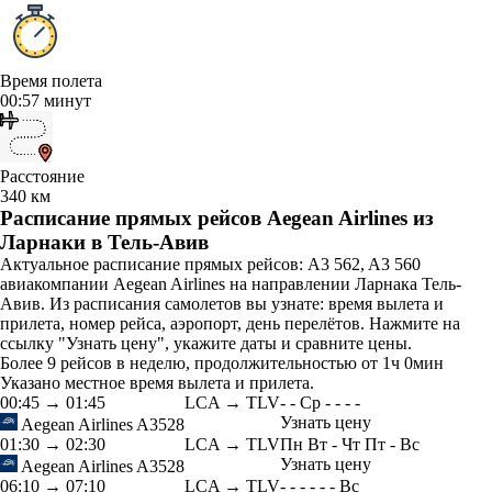
Время полета
00:57 минут
Расстояние
340 км
Расписание прямых рейсов Aegean Airlines из
Ларнаки в Тель-Авив
Актуальное расписание прямых рейсов: A3 562, A3 560
авиакомпании Aegean Airlines на направлении Ларнака Тель-
Авив. Из расписания самолетов вы узнате: время вылета и
прилета, номер рейса, аэропорт, день перелётов. Нажмите на
ссылку "Узнать цену", укажите даты и сравните цены.
Более 9 рейсов в неделю, продолжительностью от 1ч 0мин
Указано местное время вылета и прилета.
00:45
→
01:45
LCA → TLV
-
-
Ср
-
-
-
-
Узнать цену
Aegean Airlines
A3528
01:30
→
02:30
LCA → TLV
Пн
Вт
-
Чт
Пт
-
Вс
Узнать цену
Aegean Airlines
A3528
06:10
→
07:10
LCA → TLV
-
-
-
-
-
-
Вс