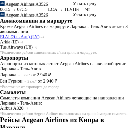
Узнать цену
Aegean Airlines
A3526
06:15
→
07:15
LCA → TLV
Пн
-
-
Чт
-
-
-
Узнать цену
Aegean Airlines
A3526
Авиакомпании на маршруте
Кроме Aegean Airlines на маршруте Ларнака - Тель-Авив летает 3
авиакомпании.
El Al (Эль Аль) (LY)
- 4
Arkia (IZ)
- 4
Tus Airways (U8)
- 6
*Количество рейсов выполняемых а/к на данном маршруте.
Аэропорты
Аэропорты из которых летает Aegean Airlines на авиасообщении
Ларнака - Тель-Авив.
Ларнака
от 2 940 ₽
~ 1 км.*
Бен Гурион
от 2 940 ₽
~ 2 км.*
*Расстояние от аэропорта до города
Самолеты
Самолеты компании Aegean Airlines летающие на направлении
Ларнака - Тель-Авив:
Airbus A320
- 7
*Количество рейсов Aegean Airlines выполняемых на данной модели самолета.
Рейсы Aegean Airlines из Кипра в
Израиль