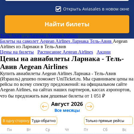
Открыть Aviasales в новом окне
Найти билеты
Тель-Авив → Ларнака Aegean Airlines
Билеты на самолет
Aegean Airlines
Ларнака
Тель-Авив
Aegean
Airlines из Ларнаки в Тель-Авив
Цены на билеты
Расписание Aegean Airlines
Акции
Цены на авиабилеты Ларнака - Тель-
Авив Aegean Airlines
Купить авиабилеты Aegean Airlines Ларнака - Тель-Авив
(Израиль) дешево поможет UniTicket.ru. Мы сравниваем цены на
рейсы по всему спектру предложений: на официальном сайте
Aegean Airlines, на сайтах наших партнеров, кассах аэропортов,
что бы предложить вам дешевые билеты от 1 051 ₽
Август 2026
Все месяцы
В одну сторону
Туда-обратно
Только прямые рейсы
Пн
Вт
Ср
Чт
Пт
Сб
Вс