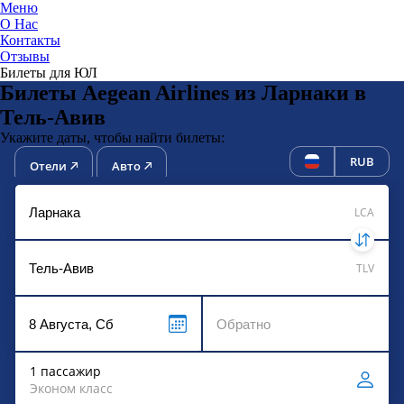
Меню
О Нас
Контакты
ЮниТи
Отзывы
Билеты для ЮЛ
Билеты Aegean Airlines из Ларнаки в
Тель-Авив
Укажите даты, чтобы найти билеты:
RUB
Отели
Авто
LCA
TLV
1 пассажир
Эконом класс