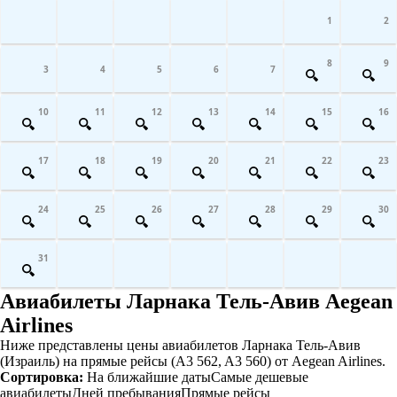
1
2
8
9
3
4
5
6
7
10
11
12
13
14
15
16
17
18
19
20
21
22
23
24
25
26
27
28
29
30
31
Авиабилеты Ларнака Тель-Авив Aegean
Airlines
Ниже представлены цены авиабилетов Ларнака Тель-Авив
(Израиль) на прямые рейсы (A3 562, A3 560) от Aegean Airlines.
Сортировка:
На ближайшие даты
Самые дешевые
авиабилеты
Дней пребывания
Прямые рейсы