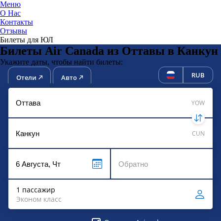
Меню
О Нас
Контакты
ЮниТи
Отзывы
Билеты для ЮЛ
Билеты Air Canada из Оттавы в Канкун
Укажите даты, чтобы найти билеты:
RUB
Отели
Авто
YOW
CUN
1 пассажир
Эконом класс