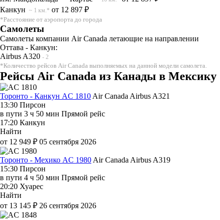
Канкун
от 12 897 ₽
~ 1 км.*
*Расстояние от аэропорта до города
Самолеты
Самолеты компании Air Canada летающие на направлении
Оттава - Канкун:
Airbus A320
- 2
*Количество рейсов Air Canada выполняемых на данной модели самолета.
Рейсы Air Canada из Канады в Мексику
Торонто - Канкун AC 1810
Air Canada
Airbus A321
13:30
Пирсон
в пути
3 ч 50 мин
Прямой рейс
17:20
Канкун
Найти
от 12 949 ₽
05 сентября 2026
Торонто - Мехико AC 1980
Air Canada
Airbus A319
15:30
Пирсон
в пути
4 ч 50 мин
Прямой рейс
20:20
Хуарес
Найти
от 13 145 ₽
26 сентября 2026