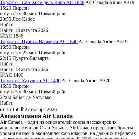
Торонто - Сан-Хосе-дель-Кабо AC 1848
Air Canada
Airbus A319
15:20
Пирсон
в пути
5 ч 30 мин
Прямой рейс
20:50
Лос-Кабос
Найти
Найти
13 августа 2026
Торонто - Пуэрто-Вальярта AC 1846
Air Canada
Airbus A319
16:50
Пирсон
в пути
5 ч 25 мин
Прямой рейс
22:15
Пуэрто-Вальярта
Найти
Найти
13 августа 2026
Торонто - Уатулько AC 1400
Air Canada
Airbus A320
16:30
Пирсон
в пути
5 ч 30 мин
Прямой рейс
22:00
Байас-де-Уатулько
Найти
от 16 156 ₽
27 ноября 2026
Авиакомпания Air Canada
Air Canada – один из основателей союза пассажирских
авиаперевозчиков Стар Альянс. Air Canada предлагает билеты
уровня бизнес и экономического классов, на дальних перелетах
– премиум экономического уровня. В 2000 году произошло