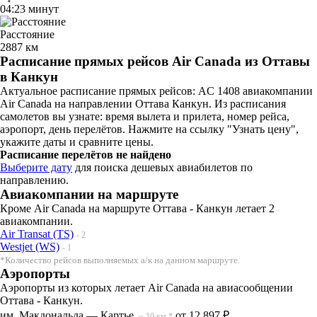
04:23 минут
Расстояние
2887 км
Расписание прямых рейсов Air Canada из Оттавы
в Канкун
Актуальное расписание прямых рейсов: AC 1408 авиакомпании
Air Canada на направлении Оттава Канкун. Из расписания
самолетов вы узнате: время вылета и прилета, номер рейса,
аэропорт, день перелётов. Нажмите на ссылку "Узнать цену",
укажите даты и сравните цены.
Расписание перелётов не найдено
Выберите дату
для поиска дешевых авиабилетов по
направлению.
Авиакомпании на маршруте
Кроме Air Canada на маршруте Оттава - Канкун летает 2
авиакомпании.
Air Transat (TS)
- 2
Westjet (WS)
- 1
*Количество рейсов выполняемых а/к на данном маршруте.
Аэропорты
Аэропорты из которых летает Air Canada на авиасообщении
Оттава - Канкун.
им. Макдональда — Картье
от 12 897 ₽
~ 10 км.*