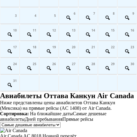
6
7
8
9
3
4
5
10
11
12
13
14
15
16
17
18
19
20
21
22
23
24
25
26
27
28
29
30
31
Авиабилеты Оттава Канкун Air Canada
Ниже представлены цены авиабилетов Оттава Канкун
(Мексика) на прямые рейсы (AC 1408) от Air Canada.
Сортировка:
На ближайшие даты
Самые дешевые
авиабилеты
Дней пребывания
Прямые рейсы
Air Canada
AC 8018
Ночной перелёт