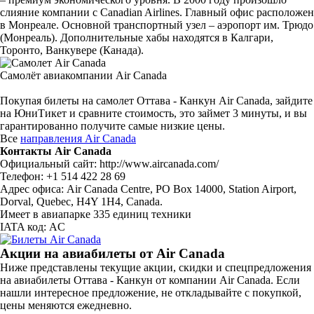
слияние компании с Canadian Airlines. Главный офис расположен
в Монреале. Основной транспортный узел – аэропорт им. Трюдо
(Монреаль). Дополнительные хабы находятся в Калгари,
Торонто, Ванкувере (Канада).
Самолёт авиакомпании Air Canada
Покупая билеты на самолет Оттава - Канкун Air Canada, зайдите
на ЮниТикет и сравните стоимость, это займет 3 минуты, и вы
гарантированно получите самые низкие цены.
Все
направления Air Canada
Контакты Air Canada
Официальный сайт: http://www.aircanada.com/
Телефон: +1 514 422 28 69
Адрес офиса: Air Canada Centre, PO Box 14000, Station Airport,
Dorval, Quebec, H4Y 1H4, Canada.
Имеет в авиапарке 335 единиц техники
IATA код: AC
Акции на авиабилеты от Air Canada
Ниже представлены текущие акции, скидки и спецпредложения
на авиабилеты Оттава - Канкун от компании Air Canada. Если
нашли интересное предложение, не откладывайте с покупкой,
цены меняются ежедневно.