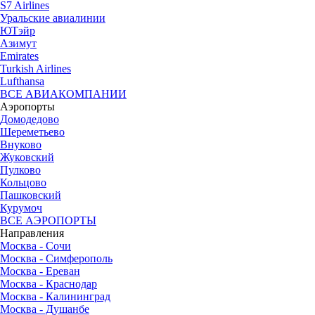
S7 Airlines
Уральские авиалинии
ЮТэйр
Азимут
Emirates
Turkish Airlines
Lufthansa
ВСЕ АВИАКОМПАНИИ
Аэропорты
Домодедово
Шереметьево
Внуково
Жуковский
Пулково
Кольцово
Пашковский
Курумоч
ВСЕ АЭРОПОРТЫ
Направления
Москва - Сочи
Москва - Симферополь
Москва - Ереван
Москва - Краснодар
Москва - Калининград
Москва - Душанбе