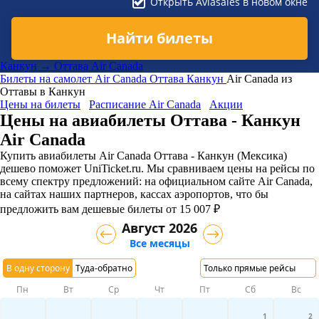
Открыть Aviasales в новом окне
Найти билеты
Канкун → Оттава Air Canada
Билеты на самолет
Air Canada
Оттава
Канкун
Air Canada из
Оттавы в Канкун
Цены на билеты
Расписание Air Canada
Акции
Цены на авиабилеты Оттава - Канкун
Air Canada
Купить авиабилеты Air Canada Оттава - Канкун (Мексика)
дешево поможет UniTicket.ru. Мы сравниваем цены на рейсы по
всему спектру предложений: на официальном сайте Air Canada,
на сайтах наших партнеров, кассах аэропортов, что бы
предложить вам дешевые билеты от 15 007 ₽
Август 2026
Все месяцы
В одну сторону
Туда-обратно
Только прямые рейсы
Пн
Вт
Ср
Чт
Пт
Сб
Вс
1
2