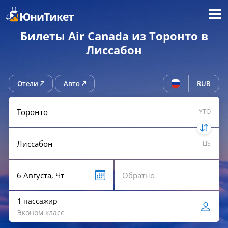
Меню
ЮниТикет
Билеты Air Canada из Торонто в
Лиссабон
Отели
Авто
RUB
YTO
LIS
1 пассажир
Эконом класс