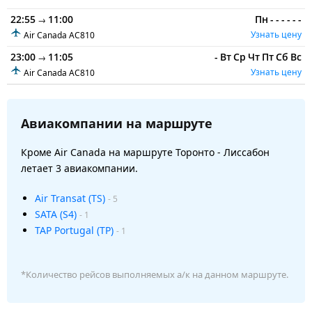
22:55
11:00
Пн
-
-
-
-
-
-
→
Узнать цену
Air Canada
AC810
23:00
11:05
-
Вт
Ср
Чт
Пт
Сб
Вс
→
Узнать цену
Air Canada
AC810
Авиакомпании на маршруте
Кроме Air Canada на маршруте Торонто - Лиссабон
летает 3 авиакомпании.
Air Transat (TS)
- 5
SATA (S4)
- 1
TAP Portugal (TP)
- 1
*Количество рейсов выполняемых а/к на данном маршруте.