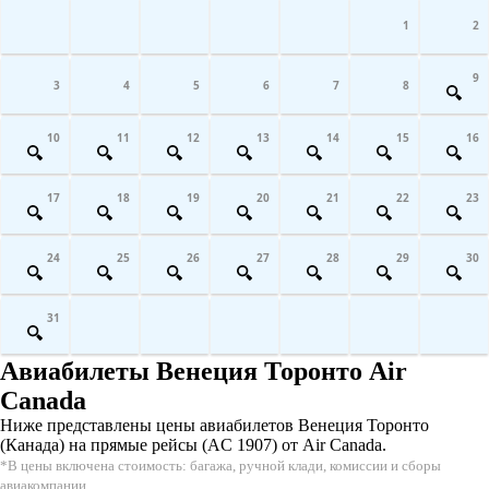
1
2
9
3
4
5
6
7
8
10
11
12
13
14
15
16
17
18
19
20
21
22
23
24
25
26
27
28
29
30
31
Авиабилеты Венеция Торонто Air
Canada
Ниже представлены цены авиабилетов Венеция Торонто
(Канада) на прямые рейсы (AC 1907) от Air Canada.
*В цены включена стоимость: багажа, ручной клади, комиссии и сборы
авиакомпании