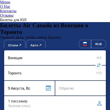
Меню
О Нас
Контакты
ЮниТи
Отзывы
Билеты для ЮЛ
Билеты Air Canada из Венеции в
Торонто
Укажите даты, чтобы найти билеты:
RUB
Отели
Авто
VCE
YTO
1 пассажир
Эконом класс