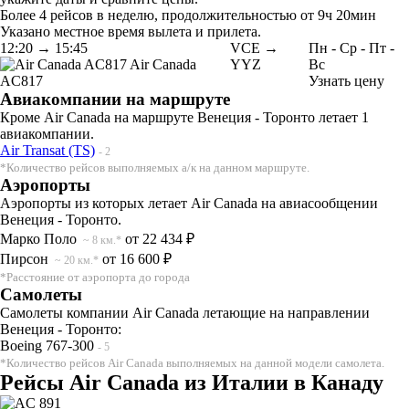
Более 4 рейсов в неделю, продолжительностью от 9ч 20мин
Указано местное время вылета и прилета.
12:20
→
15:45
VCE →
Пн
-
Ср
-
Пт
-
Air Canada
YYZ
Вс
AC817
Узнать цену
Авиакомпании на маршруте
Кроме Air Canada на маршруте Венеция - Торонто летает 1
авиакомпании.
Air Transat (TS)
- 2
*Количество рейсов выполняемых а/к на данном маршруте.
Аэропорты
Аэропорты из которых летает Air Canada на авиасообщении
Венеция - Торонто.
Марко Поло
от 22 434 ₽
~ 8 км.*
Пирсон
от 16 600 ₽
~ 20 км.*
*Расстояние от аэропорта до города
Самолеты
Самолеты компании Air Canada летающие на направлении
Венеция - Торонто:
Boeing 767-300
- 5
*Количество рейсов Air Canada выполняемых на данной модели самолета.
Рейсы Air Canada из Италии в Канаду