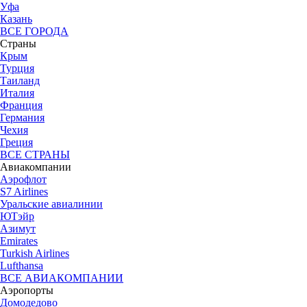
Уфа
Казань
ВСЕ ГОРОДА
Страны
Крым
Турция
Таиланд
Италия
Франция
Германия
Чехия
Греция
ВСЕ СТРАНЫ
Авиакомпании
Аэрофлот
S7 Airlines
Уральские авиалинии
ЮТэйр
Азимут
Emirates
Turkish Airlines
Lufthansa
ВСЕ АВИАКОМПАНИИ
Аэропорты
Домодедово