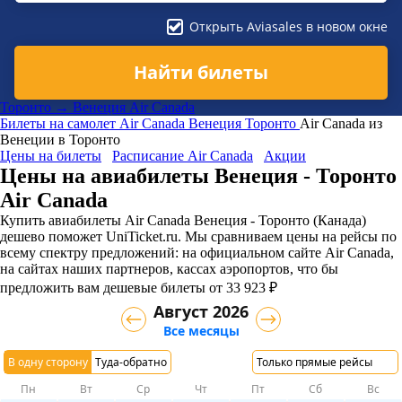
Открыть Aviasales в новом окне
Найти билеты
Торонто → Венеция Air Canada
Билеты на самолет
Air Canada
Венеция
Торонто
Air Canada из
Венеции в Торонто
Цены на билеты
Расписание Air Canada
Акции
Цены на авиабилеты Венеция - Торонто
Air Canada
Купить авиабилеты Air Canada Венеция - Торонто (Канада)
дешево поможет UniTicket.ru. Мы сравниваем цены на рейсы по
всему спектру предложений: на официальном сайте Air Canada,
на сайтах наших партнеров, кассах аэропортов, что бы
предложить вам дешевые билеты от 33 923 ₽
Август 2026
Все месяцы
В одну сторону
Туда-обратно
Только прямые рейсы
Пн
Вт
Ср
Чт
Пт
Сб
Вс