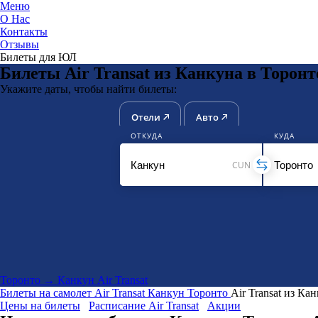
Меню
О Нас
Контакты
ЮниТи
Отзывы
Билеты для ЮЛ
Билеты Air Transat из Канкуна в Торонт
Укажите даты, чтобы найти билеты:
Отели
Авто
ОТКУДА
КУДА
CUN
Торонто → Канкун Air Transat
Билеты на самолет
Air Transat
Канкун
Торонто
Air Transat из Ка
Цены на билеты
Расписание Air Transat
Акции