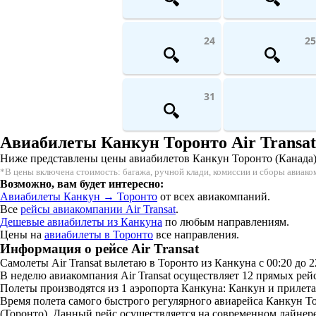
24
25
31
Авиабилеты Канкун Торонто Air Transat
Ниже представлены цены авиабилетов Канкун Торонто (Канада) на 
*В цены включена стоимость: багажа, ручной клади, комиссии и сборы авиак
Возможно, вам будет интересно:
Авиабилеты Канкун → Торонто
от всех авиакомпаний.
Все
рейсы авиакомпании Air Transat
.
Дешевые авиабилеты из Канкуна
по любым направлениям.
Цены на
авиабилеты в Торонто
все направления.
Информация о рейсе Air Transat
Самолеты Air Transat вылетаю в Торонто из Канкуна с 00:20 до 2
В неделю авиакомпания Air Transat осуществляет 12 прямых рей
Полеты производятся из 1 аэропорта Канкуна: Канкун и прилета
Время полета самого быстрого регулярного авиарейса Канкун Тор
(Торонто). Данный рейс осуществляется на современном лайнере