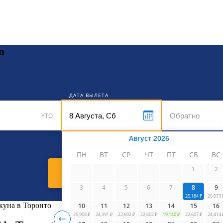
кет
о
ДАТА ВЫЛЕТА
YTO
Август 2026
ПН
ВТ
СР
ЧТ
ПТ
СБ
ВС
1
2
Найти билеты
3
4
5
6
7
8
9
25,184 ₽
26,073 
нкуна в Торонто
10
11
12
13
14
15
16
25,908 ₽
24,391 ₽
22,602 ₽
22,602 ₽
19,140 ₽
22,607 ₽
24,414 