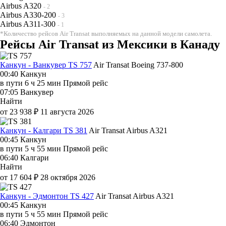
Airbus A320
- 2
Airbus A330-200
- 3
Airbus A311-300
- 1
*Количество рейсов Air Transat выполняемых на данной модели самолета.
Рейсы Air Transat из Мексики в Канаду
Канкун - Ванкувер TS 757
Air Transat
Boeing 737-800
00:40
Канкун
в пути
6 ч 25 мин
Прямой рейс
07:05
Ванкувер
Найти
от 23 938 ₽
11 августа 2026
Канкун - Калгари TS 381
Air Transat
Airbus A321
00:45
Канкун
в пути
5 ч 55 мин
Прямой рейс
06:40
Калгари
Найти
от 17 604 ₽
28 октября 2026
Канкун - Эдмонтон TS 427
Air Transat
Airbus A321
00:45
Канкун
в пути
5 ч 55 мин
Прямой рейс
06:40
Эдмонтон