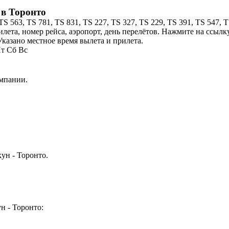
 в Торонто
S 563, TS 781, TS 831, TS 227, TS 327, TS 229, TS 391, TS 547,
илета, номер рейса, аэропорт, день перелётов. Нажмите на ссылк
казано местное время вылета и прилета.
т
Сб
Вс
омпании.
ун - Торонто.
н - Торонто: