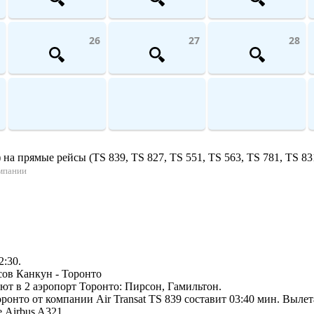
26
27
28
прямые рейсы (TS 839, TS 827, TS 551, TS 563, TS 781, TS 831, T
омпании
2:30.
сов Канкун - Торонто
ют в 2 аэропорт Торонто: Пирсон, Гамильтон.
онто от компании Air Transat TS 839 составит 03:40 мин. Вылета
 Airbus A321.