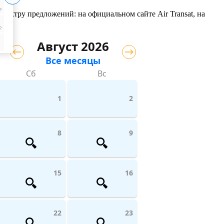
₽
спектру предложений: на официальном сайте Air Transat, на
₽
Август 2026
Все месяцы
Сб
Вс
1
2
8
9
15
16
22
23