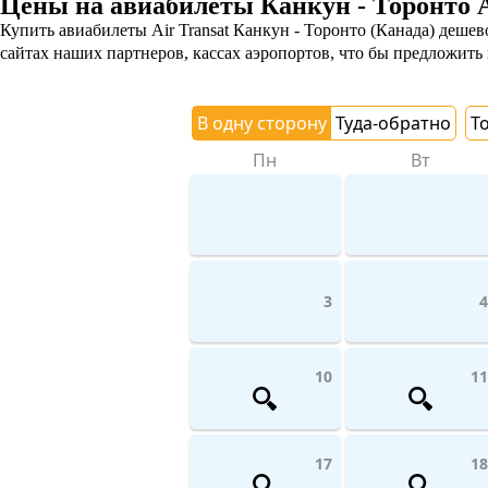
Цены на авиабилеты Канкун - Торонто A
Купить авиабилеты Air Transat Канкун - Торонто (Канада) дешев
сайтах наших партнеров, кассах аэропортов, что бы предложить
В одну сторону
Туда-обратно
Т
Пн
Вт
3
4
10
11
17
18