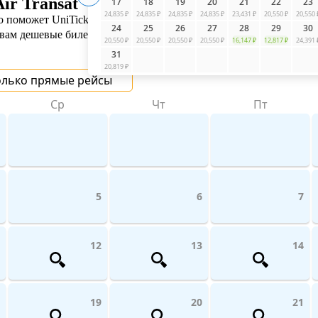
ir Transat
17
18
19
20
21
22
23
24,835 ₽
24,835 ₽
24,835 ₽
24,835 ₽
23,431 ₽
20,550 ₽
20,550 
о поможет UniTicket.ru. Мы сравниваем цены на рейсы по всему 
24
25
26
27
28
29
30
 вам дешевые билеты от 13 064 ₽
20,550 ₽
20,550 ₽
20,550 ₽
20,550 ₽
16,147 ₽
12,817 ₽
24,391 
31
20,819 ₽
олько прямые рейсы
Ср
Чт
Пт
5
6
7
12
13
14
19
20
21