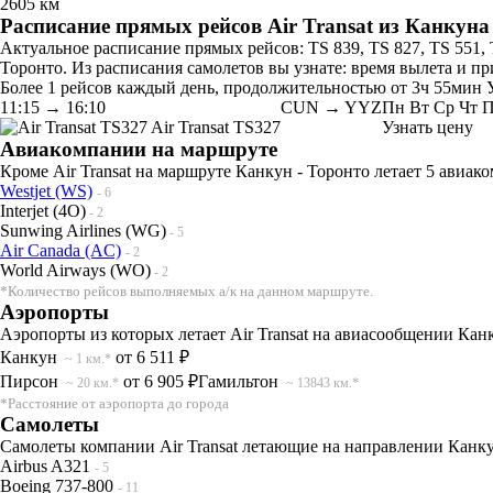
2605 км
Расписание прямых рейсов Air Transat из Канкуна
Актуальное расписание прямых рейсов: TS 839, TS 827, TS 551, T
Торонто. Из расписания самолетов вы узнате: время вылета и пр
Более 1 рейсов каждый день, продолжительностью от 3ч 55мин У
11:15
→
16:10
CUN → YYZ
Пн
Вт
Ср
Чт
П
Air Transat
TS327
Узнать цену
Авиакомпании на маршруте
Кроме Air Transat на маршруте Канкун - Торонто летает 5 авиак
Westjet (WS)
- 6
Interjet (4O)
- 2
Sunwing Airlines (WG)
- 5
Air Canada (AC)
- 2
World Airways (WO)
- 2
*Количество рейсов выполняемых а/к на данном маршруте.
Аэропорты
Аэропорты из которых летает Air Transat на авиасообщении Канк
Канкун
от 6 511 ₽
~ 1 км.*
Пирсон
от 6 905 ₽
Гамильтон
~ 20 км.*
~ 13843 км.*
*Расстояние от аэропорта до города
Самолеты
Самолеты компании Air Transat летающие на направлении Канку
Airbus A321
- 5
Boeing 737-800
- 11