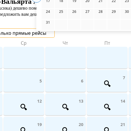
Вальярта Air Transat
17
18
19
20
21
22
23
ксика) дешево поможет UniTicket.ru. Мы сравниваем цены на ре
24
25
26
27
28
29
30
предложить вам дешевые билеты от 11 613 ₽
31
олько прямые рейсы
Ср
Чт
Пт
7
5
6
12
13
14
19
20
21