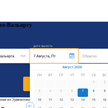
кет
рто-Вальярту
ДАТА ВЫЛЕТА
PVR
Август 2026
ПН
ВТ
СР
ЧТ
ПТ
СБ
ВС
1
2
Найти билеты
3
4
5
6
7
8
9
ansat из Эдмонтона в Пуэрто-Вальярту
10
11
12
13
14
15
16