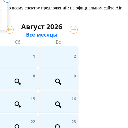
йсы по всему спектру предложений: на официальном сайте Air
Август 2026
Все месяцы
Сб
Вс
1
2
8
9
15
16
22
23