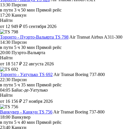
13:30
Пирсон
в пути
3 ч 50 мин
Прямой рейс
17:20
Канкун
Найти
от 12 949 ₽
05 сентября 2026
Торонто - Пуэрто-Вальярта TS 798
Air Transat
Airbus A311-300
14:30
Пирсон
в пути
5 ч 30 мин
Прямой рейс
20:00
Пуэрто-Вальярта
Найти
от 18 517 ₽
22 августа 2026
Торонто - Уатулько TS 692
Air Transat
Boeing 737-800
22:30
Пирсон
в пути
5 ч 35 мин
Прямой рейс
04:05
Байас-де-Уатулько
Найти
от 16 156 ₽
27 ноября 2026
Ванкувер - Канкун TS 756
Air Transat
Boeing 737-800
18:00
Ванкувер
в пути
5 ч 40 мин
Прямой рейс
23:40
Канкун