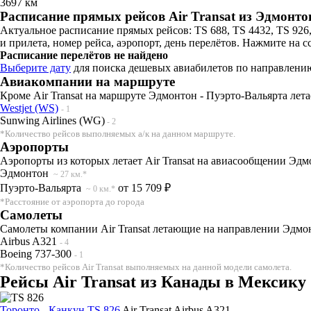
3697 км
Расписание прямых рейсов Air Transat из Эдмонто
Актуальное расписание прямых рейсов: TS 688, TS 4432, TS 926
и прилета, номер рейса, аэропорт, день перелётов. Нажмите на 
Расписание перелётов не найдено
Выберите дату
для поиска дешевых авиабилетов по направлени
Авиакомпании на маршруте
Кроме Air Transat на маршруте Эдмонтон - Пуэрто-Вальярта лета
Westjet (WS)
- 1
Sunwing Airlines (WG)
- 2
*Количество рейсов выполняемых а/к на данном маршруте.
Аэропорты
Аэропорты из которых летает Air Transat на авиасообщении Эдм
Эдмонтон
~ 27 км.*
Пуэрто-Вальярта
от 15 709 ₽
~ 0 км.*
*Расстояние от аэропорта до города
Самолеты
Самолеты компании Air Transat летающие на направлении Эдмон
Airbus A321
- 4
Boeing 737-300
- 1
*Количество рейсов Air Transat выполняемых на данной модели самолета.
Рейсы Air Transat из Канады в Мексику
Торонто - Канкун TS 826
Air Transat
Airbus A321