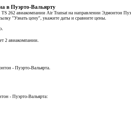
на в Пуэрто-Вальярту
, TS 262 авиакомпании Air Transat на направлении Эдмонтон Пуэ
ссылку "Узнать цену", укажите даты и сравните цены.
ю.
ет 2 авиакомпании.
онтон - Пуэрто-Вальярта.
тон - Пуэрто-Вальярта: