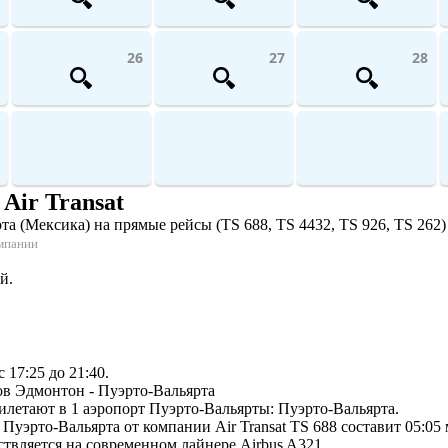
26
27
28
Air Transat
(Мексика) на прямые рейсы (TS 688, TS 4432, TS 926, TS 262) о
омпании
й.
 17:25 до 21:40.
ов Эдмонтон - Пуэрто-Вальярта
илетают в 1 аэропорт Пуэрто-Вальярты: Пуэрто-Вальярта.
уэрто-Вальярта от компании Air Transat TS 688 составит 05:05 
ствляется на современном лайнере Airbus A321.