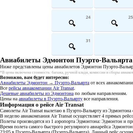
24
25
31
Авиабилеты Эдмонтон Пуэрто-Вальярта 
Ниже представлены цены авиабилетов Эдмонтон Пуэрто-Вальярта 
*В цены включена стоимость: багажа, ручной клади, комиссии и сборы авиак
Возможно, вам будет интересно:
Авиабилеты Эдмонтон → Пуэрто-Вальярта
от всех авиакомпани
Все
рейсы авиакомпании Air Transat
.
Дешевые авиабилеты из Эдмонтона
по любым направлениям.
Цены на
авиабилеты в Пуэрто-Вальярту
все направления.
Информация о рейсе Air Transat
Самолеты Air Transat вылетаю в Пуэрто-Вальярту из Эдмонтона с
В неделю авиакомпания Air Transat осуществляет 4 прямых рейс
Полеты производятся из 1 аэропорта Эдмонтона: Эдмонтон и пр
Время полета самого быстрого регулярного авиарейса Эдмонтон П
23:05 в Пуэрто-Вальярта (Пуэрто-Вальярта). Данный рейс осуще