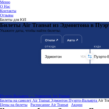
Меню
О Нас
Контакты
ЮниТи
Отзывы
Билеты для ЮЛ
Билеты Air Transat из Эдмонтона в Пуэ
Укажите даты, чтобы найти билеты:
Отели
Авто
ОТКУДА
КУДА
YEA
Пуэрто-Вальярта → Эдмонтон Air Transat
Билеты на самолет
Air Transat
Эдмонтон
Пуэрто-Вальярта
Air Tr
Цены на билеты
Расписание Air Transat
Акции