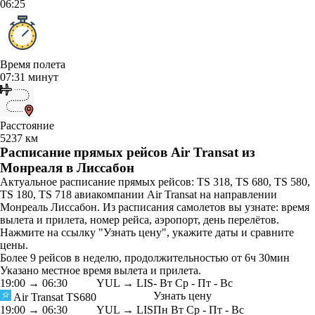
06:25
Время полета
07:31 минут
Расстояние
5237 км
Расписание прямых рейсов Air Transat из
Монреаля в Лиссабон
Актуальное расписание прямых рейсов: TS 318, TS 680, TS 580,
TS 180, TS 718 авиакомпании Air Transat на направлении
Монреаль Лиссабон. Из расписания самолетов вы узнате: время
вылета и прилета, номер рейса, аэропорт, день перелётов.
Нажмите на ссылку "Узнать цену", укажите даты и сравните
цены.
Более 9 рейсов в неделю, продолжительностью от 6ч 30мин
Указано местное время вылета и прилета.
19:00
→
06:30
YUL → LIS
-
Вт
Ср
-
Пт
-
Вс
Узнать цену
Air Transat
TS680
19:00
→
06:30
YUL → LIS
Пн
Вт
Ср
-
Пт
-
Вс