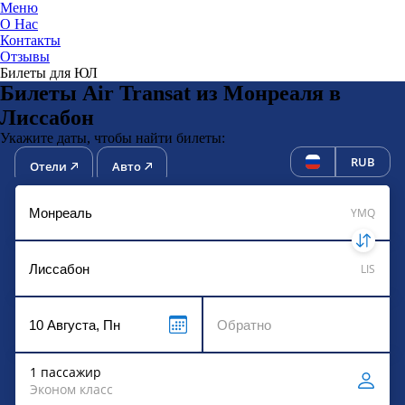
Меню
О Нас
Контакты
ЮниТи
Отзывы
Билеты для ЮЛ
Билеты Air Transat из Монреаля в
Лиссабон
Укажите даты, чтобы найти билеты:
RUB
Отели
Авто
YMQ
LIS
1 пассажир
Эконом класс