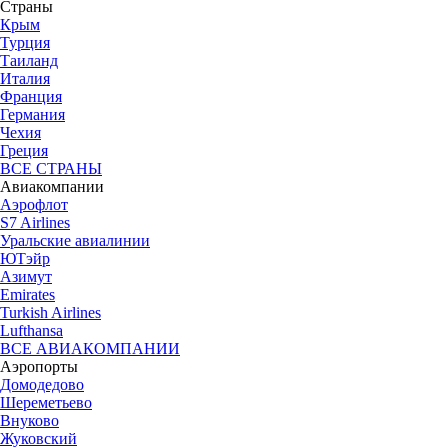
Страны
Крым
Турция
Таиланд
Италия
Франция
Германия
Чехия
Греция
ВСЕ СТРАНЫ
Авиакомпании
Аэрофлот
S7 Airlines
Уральские авиалинии
ЮТэйр
Азимут
Emirates
Turkish Airlines
Lufthansa
ВСЕ АВИАКОМПАНИИ
Аэропорты
Домодедово
Шереметьево
Внуково
Жуковский