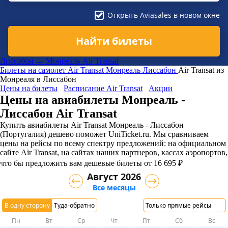
Открыть Aviasales в новом окне
Найти билеты
Лиссабон → Монреаль Air Transat
Билеты на самолет
Air Transat
Монреаль
Лиссабон
Air Transat из
Монреаля в Лиссабон
Цены на билеты
Расписание Air Transat
Акции
Цены на авиабилеты Монреаль -
Лиссабон Air Transat
Купить авиабилеты Air Transat Монреаль - Лиссабон
(Португалия) дешево поможет UniTicket.ru. Мы сравниваем
цены на рейсы по всему спектру предложений: на официальном
сайте Air Transat, на сайтах наших партнеров, кассах аэропортов,
что бы предложить вам дешевые билеты от 16 695 ₽
Август 2026
Все месяцы
В одну сторону
Туда-обратно
Только прямые рейсы
Пн
Вт
Ср
Чт
Пт
Сб
Вс