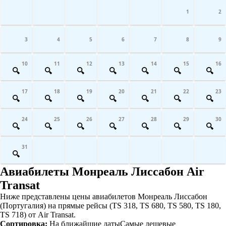
1
2
3
4
5
6
7
8
9
10
11
12
13
14
15
16
17
18
19
20
21
22
23
24
25
26
27
28
29
30
31
Авиабилеты Монреаль Лиссабон Air
Transat
Ниже представлены цены авиабилетов Монреаль Лиссабон
(Португалия) на прямые рейсы (TS 318, TS 680, TS 580, TS 180,
TS 718) от Air Transat.
Сортировка:
На ближайшие даты
Самые дешевые