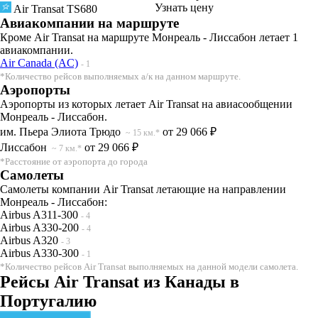
Узнать цену
Air Transat
TS680
Авиакомпании на маршруте
Кроме Air Transat на маршруте Монреаль - Лиссабон летает 1
авиакомпании.
Air Canada (AC)
- 1
*Количество рейсов выполняемых а/к на данном маршруте.
Аэропорты
Аэропорты из которых летает Air Transat на авиасообщении
Монреаль - Лиссабон.
им. Пьера Элиота Трюдо
от 29 066 ₽
~ 15 км.*
Лиссабон
от 29 066 ₽
~ 7 км.*
*Расстояние от аэропорта до города
Самолеты
Самолеты компании Air Transat летающие на направлении
Монреаль - Лиссабон:
Airbus A311-300
- 4
Airbus A330-200
- 4
Airbus A320
- 3
Airbus A330-300
- 1
*Количество рейсов Air Transat выполняемых на данной модели самолета.
Рейсы Air Transat из Канады в
Португалию