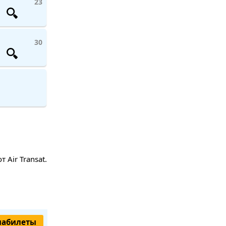
23
30
Air Transat.
иабилеты