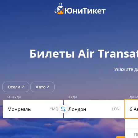
ЮниТикет
Билеты Air Trans
Укажите д
Отели
Авто
ОТКУДА
КУДА
ДАТ
YMQ
LON
П