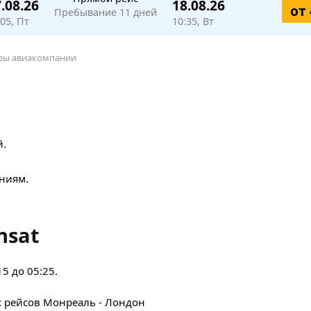
.08.26
18.08.26
от 
Пребывание 11 дней
:05, Пт
10:35, Вт
оры авиакомпании
й.
ниям.
nsat
5 до 05:25.
х рейсов Монреаль - Лондон