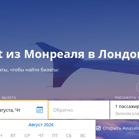
at из Монреаля в Лондо
аты, чтобы найти билеты:
А ВЫЛЕТА
ПАССАЖИРЫ 
1 пассажи
Эконом кла
Август 2026
Открыть Aviasal
Н
ВТ
СР
ЧТ
ПТ
СБ
ВС