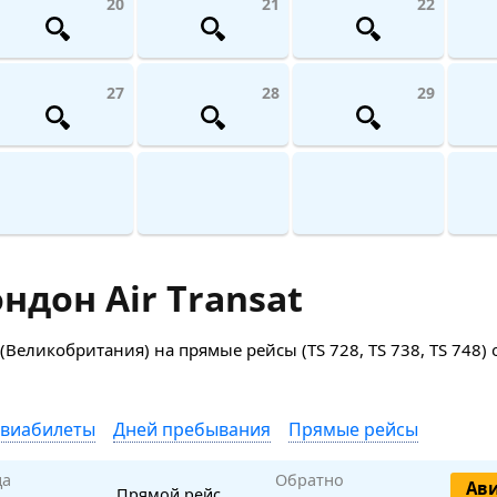
20
21
22
27
28
29
дон Air Transat
икобритания) на прямые рейсы (TS 728, TS 738, TS 748) от 
авиабилеты
Дней пребывания
Прямые рейсы
да
Обратно
Ав
Прямой рейс