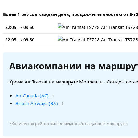
Более 1 рейсов каждый день, продолжительностью от 6ч 
→
Air Transat
TS72
22:05
09:50
→
Air Transat
TS72
22:05
09:50
Авиакомпании на маршру
Кроме Air Transat на маршруте Монреаль - Лондон лета
Air Canada (AC)
- 1
British Airways (BA)
- 1
*Количество рейсов выполняемых а/к на данном маршруте.