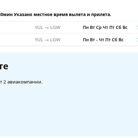
30мин Указано местное время вылета и прилета.
8
YUL → LGW
Пн
Вт
Ср
Чт
Пт
Сб
Вс
8
YUL → LGW
Пн
Вт
-
Чт
Пт
Сб
Вс
те
ет 2 авиакомпании.