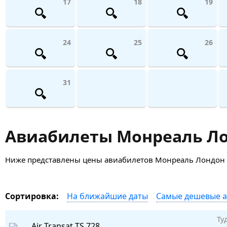
17
18
19
24
25
26
31
Авиабилеты Монреаль Лон
Ниже представлены цены авиабилетов Монреаль Лондон (Вел
На ближайшие даты
Самые дешевые 
Сортировка:
Ту
Air Transat
TS 728