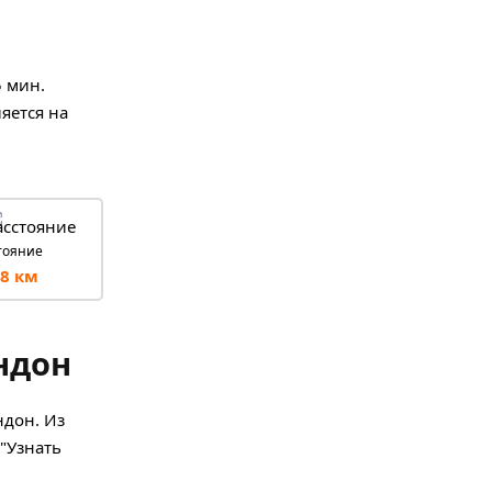
5 мин.
яется на
тояние
8 км
ндон
ндон. Из
 "Узнать