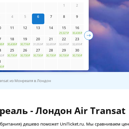
айти билеты
1
2
3
4
5
6
7
8
9
0
11
12
13
14
15
16
29,327 ₽
30,438 ₽
7
18
19
20
21
22
23
38 ₽
30,438 ₽
30,774 ₽
31,053 ₽
32,693 ₽
32,693 ₽
32,693 ₽
4
25
26
27
28
29
30
02 ₽
30,730 ₽
30,730 ₽
30,730 ₽
30,730 ₽
30,730 ₽
30,730 ₽
1
30 ₽
ransat из Монреаля в Лондон
аль - Лондон Air Transat
обритания) дешево поможет UniTicket.ru. Мы сравниваем це