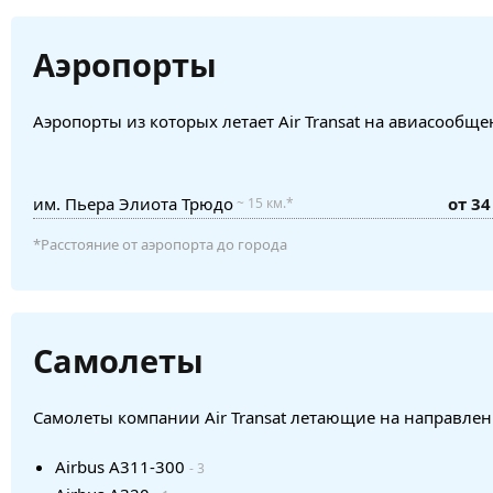
Аэропорты
Аэропорты из которых летает Air Transat на авиасообщ
им. Пьера Элиота Трюдо
от 34
~ 15 км.*
*Расстояние от аэропорта до города
Самолеты
Самолеты компании Air Transat летающие на направле
Airbus A311-300
- 3