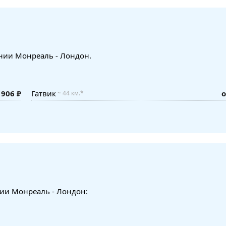
ении Монреаль - Лондон.
 906 ₽
Гатвик
о
~ 44 км.*
нии Монреаль - Лондон: