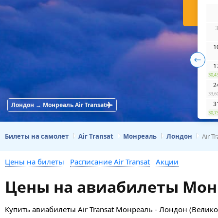
Н
1
1
30,4
2
33,6
3
Лондон → Монреаль Air Transat
30,7
Билеты на самолет
Air Transat
Монреаль
Лондон
Air T
Цены на билеты
Расписание Air Transat
Акции
Цены на авиабилеты Монре
Купить авиабилеты Air Transat Монреаль - Лондон (Велик