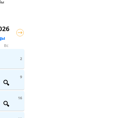
 бы
026
цы
Вс
2
9
16