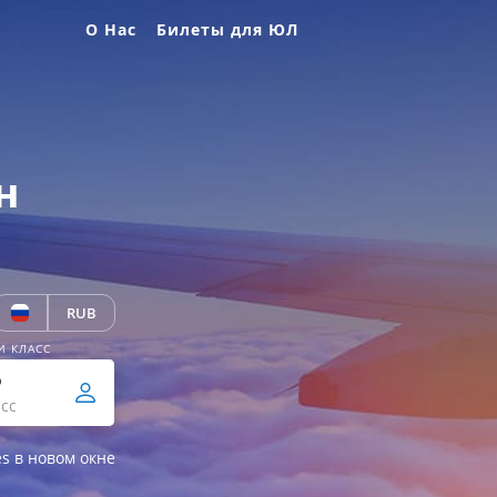
О Нас
Билеты для ЮЛ
н
RUB
И КЛАСС
р
сс
es в новом окне