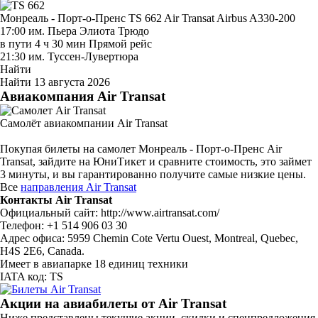
Монреаль - Порт-о-Пренс TS 662
Air Transat
Airbus A330-200
17:00
им. Пьера Элиота Трюдо
в пути
4 ч 30 мин
Прямой рейс
21:30
им. Туссен-Лувертюра
Найти
Найти
13 августа 2026
Авиакомпания Air Transat
Самолёт авиакомпании Air Transat
Покупая билеты на самолет Монреаль - Порт-о-Пренс Air
Transat, зайдите на ЮниТикет и сравните стоимость, это займет
3 минуты, и вы гарантированно получите самые низкие цены.
Все
направления Air Transat
Контакты Air Transat
Официальный сайт: http://www.airtransat.com/
Телефон: +1 514 906 03 30
Адрес офиса: 5959 Chemin Cote Vertu Ouest, Montreal, Quebec,
H4S 2E6, Canada.
Имеет в авиапарке 18 единиц техники
IATA код: TS
Акции на авиабилеты от Air Transat
Ниже представлены текущие акции, скидки и спецпредложения