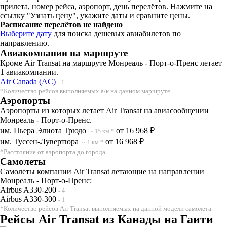
прилета, номер рейса, аэропорт, день перелётов. Нажмите на
ссылку "Узнать цену", укажите даты и сравните цены.
Расписание перелётов не найдено
Выберите дату
для поиска дешевых авиабилетов по
направлению.
Авиакомпании на маршруте
Кроме Air Transat на маршруте Монреаль - Порт-о-Пренс летает
1 авиакомпании.
Air Canada (AC)
- 1
*Количество рейсов выполняемых а/к на данном маршруте.
Аэропорты
Аэропорты из которых летает Air Transat на авиасообщении
Монреаль - Порт-о-Пренс.
им. Пьера Элиота Трюдо
от 16 968 ₽
~ 15 км.*
им. Туссен-Лувертюра
от 16 968 ₽
~ 1 км.*
*Расстояние от аэропорта до города
Самолеты
Самолеты компании Air Transat летающие на направлении
Монреаль - Порт-о-Пренс:
Airbus A330-200
- 4
Airbus A330-300
- 1
*Количество рейсов Air Transat выполняемых на данной модели самолета.
Рейсы Air Transat из Канады на Гаити