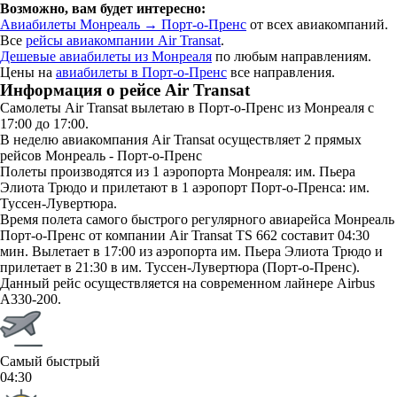
Возможно, вам будет интересно:
Авиабилеты Монреаль → Порт-о-Пренс
от всех авиакомпаний.
Все
рейсы авиакомпании Air Transat
.
Дешевые авиабилеты из Монреаля
по любым направлениям.
Цены на
авиабилеты в Порт-о-Пренс
все направления.
Информация о рейсе Air Transat
Самолеты Air Transat вылетаю в Порт-о-Пренс из Монреаля с
17:00 до 17:00.
В неделю авиакомпания Air Transat осуществляет 2 прямых
рейсов Монреаль - Порт-о-Пренс
Полеты производятся из 1 аэропорта Монреаля: им. Пьера
Элиота Трюдо и прилетают в 1 аэропорт Порт-о-Пренса: им.
Туссен-Лувертюра.
Время полета самого быстрого регулярного авиарейса Монреаль
Порт-о-Пренс от компании Air Transat TS 662 составит 04:30
мин. Вылетает в 17:00 из аэропорта им. Пьера Элиота Трюдо и
прилетает в 21:30 в им. Туссен-Лувертюра (Порт-о-Пренс).
Данный рейс осуществляется на современном лайнере Airbus
A330-200.
Самый быстрый
04:30