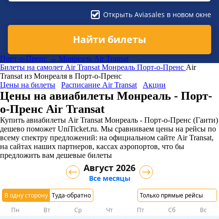
Открыть Aviasales в новом окне
Найти билеты
Порт-о-Пренс → Монреаль Air Transat
Билеты на самолет
Air Transat
Монреаль
Порт-о-Пренс
Air
Transat из Монреаля в Порт-о-Пренс
Цены на билеты
Расписание Air Transat
Акции
Цены на авиабилеты Монреаль - Порт-
о-Пренс Air Transat
Купить авиабилеты Air Transat Монреаль - Порт-о-Пренс (Гаити)
дешево поможет UniTicket.ru. Мы сравниваем цены на рейсы по
всему спектру предложений: на официальном сайте Air Transat,
на сайтах наших партнеров, кассах аэропортов, что бы
предложить вам дешевые билеты
Август 2026
Все месяцы
В одну сторону
Туда-обратно
Только прямые рейсы
Пн
Вт
Ср
Чт
Пт
Сб
Вс