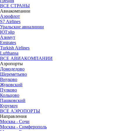
Греция
ВСЕ СТРАНЫ
Авиакомпании
Аэрофлот
S7 Airlines
Уральские авиалинии
ЮТэйр
Азимут
Emirates
Turkish Airlines
Lufthansa
ВСЕ АВИАКОМПАНИИ
Аэропорты
Домодедово
Шереметьево
Внуково
Жуковский
Пулково
Кольцово
Пашковский
Курумоч
ВСЕ АЭРОПОРТЫ
Направления
Москва - Сочи
Москва - Симферополь