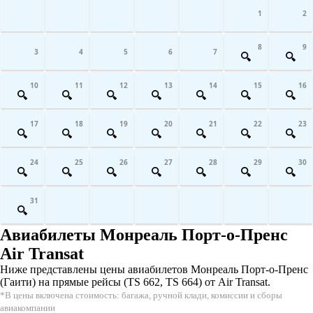
1
2
8
9
3
4
5
6
7
10
11
12
13
14
15
16
17
18
19
20
21
22
23
24
25
26
27
28
29
30
31
Авиабилеты Монреаль Порт-о-Пренс
Air Transat
Ниже представлены цены авиабилетов Монреаль Порт-о-Пренс
(Гаити) на прямые рейсы (TS 662, TS 664) от Air Transat.
*В цены включена стоимость: багажа, ручной клади, комиссии и сборы
авиакомпании