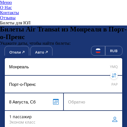
Меню
О Нас
Контакты
ЮниТи
Отзывы
Билеты для ЮЛ
Билеты Air Transat из Монреаля в Порт-
о-Пренс
Укажите даты, чтобы найти билеты:
RUB
Отели
Авто
YMQ
PAP
1 пассажир
Эконом класс