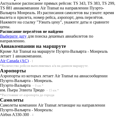
Актуальное расписание прямых рейсов: TS 343, TS 383, TS 299,
TS 881 авиакомпании Air Transat на направлении Пуэрто-
Вальярта Монреаль. Из расписания самолетов вы узнате: время
вылета и прилета, номер рейса, аэропорт, день перелётов.
Нажмите на ссылку "Узнать цену", укажите даты и сравните
цены.
Расписание перелётов не найдено
Выберите дату
для поиска дешевых авиабилетов по
направлению.
Авиакомпании на маршруте
Кроме Air Transat на маршруте Пуэрто-Вальярта - Монреаль
летает 1 авиакомпании.
Air Canada (AC)
- 1
*Количество рейсов выполняемых а/к на данном маршруте.
Аэропорты
Аэропорты из которых летает Air Transat на авиасообщении
Пуэрто-Вальярта - Монреаль.
Пуэрто-Вальярта
~ 0 км.*
им. Пьера Элиота Трюдо
~ 15 км.*
*Расстояние от аэропорта до города
Самолеты
Самолеты компании Air Transat летающие на направлении
Пуэрто-Вальярта - Монреаль:
Airbus A330-300
- 4