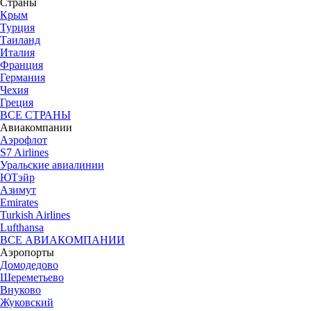
Страны
Крым
Турция
Таиланд
Италия
Франция
Германия
Чехия
Греция
ВСЕ СТРАНЫ
Авиакомпании
Аэрофлот
S7 Airlines
Уральские авиалинии
ЮТэйр
Азимут
Emirates
Turkish Airlines
Lufthansa
ВСЕ АВИАКОМПАНИИ
Аэропорты
Домодедово
Шереметьево
Внуково
Жуковский