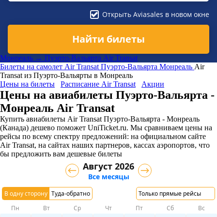
Открыть Aviasales в новом окне
Найти билеты
Монреаль → Пуэрто-Вальярта Air Transat
Билеты на самолет
Air Transat
Пуэрто-Вальярта
Монреаль
Air
Transat из Пуэрто-Вальярты в Монреаль
Цены на билеты
Расписание Air Transat
Акции
Цены на авиабилеты Пуэрто-Вальярта -
Монреаль Air Transat
Купить авиабилеты Air Transat Пуэрто-Вальярта - Монреаль
(Канада) дешево поможет UniTicket.ru. Мы сравниваем цены на
рейсы по всему спектру предложений: на официальном сайте
Air Transat, на сайтах наших партнеров, кассах аэропортов, что
бы предложить вам дешевые билеты
Август 2026
Все месяцы
В одну сторону
Туда-обратно
Только прямые рейсы
Пн
Вт
Ср
Чт
Пт
Сб
Вс