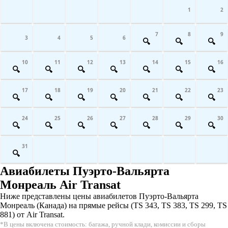
1
2
7
8
9
3
4
5
6
10
11
12
13
14
15
16
17
18
19
20
21
22
23
24
25
26
27
28
29
30
31
Авиабилеты Пуэрто-Вальярта
Монреаль Air Transat
Ниже представлены цены авиабилетов Пуэрто-Вальярта
Монреаль (Канада) на прямые рейсы (TS 343, TS 383, TS 299, TS
881) от Air Transat.
*В цены включена стоимость: багажа, ручной клади, комиссии и сборы