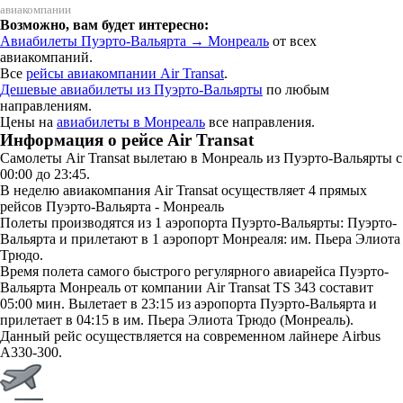
авиакомпании
Возможно, вам будет интересно:
Авиабилеты Пуэрто-Вальярта → Монреаль
от всех
авиакомпаний.
Все
рейсы авиакомпании Air Transat
.
Дешевые авиабилеты из Пуэрто-Вальярты
по любым
направлениям.
Цены на
авиабилеты в Монреаль
все направления.
Информация о рейсе Air Transat
Самолеты Air Transat вылетаю в Монреаль из Пуэрто-Вальярты с
00:00 до 23:45.
В неделю авиакомпания Air Transat осуществляет 4 прямых
рейсов Пуэрто-Вальярта - Монреаль
Полеты производятся из 1 аэропорта Пуэрто-Вальярты: Пуэрто-
Вальярта и прилетают в 1 аэропорт Монреаля: им. Пьера Элиота
Трюдо.
Время полета самого быстрого регулярного авиарейса Пуэрто-
Вальярта Монреаль от компании Air Transat TS 343 составит
05:00 мин. Вылетает в 23:15 из аэропорта Пуэрто-Вальярта и
прилетает в 04:15 в им. Пьера Элиота Трюдо (Монреаль).
Данный рейс осуществляется на современном лайнере Airbus
A330-300.