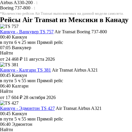
Airbus A330-200
- 1
Boeing 737-800
- 1
*Количество рейсов Air Transat выполняемых на данной модели самолета.
Рейсы Air Transat из Мексики в Канаду
Канкун - Ванкувер TS 757
Air Transat
Boeing 737-800
00:40
Канкун
в пути
6 ч 25 мин
Прямой рейс
07:05
Ванкувер
Найти
от 24 468 ₽
11 августа 2026
Канкун - Калгари TS 381
Air Transat
Airbus A321
00:45
Канкун
в пути
5 ч 55 мин
Прямой рейс
06:40
Калгари
Найти
от 17 604 ₽
28 октября 2026
Канкун - Эдмонтон TS 427
Air Transat
Airbus A321
00:45
Канкун
в пути
5 ч 55 мин
Прямой рейс
06:40
Эдмонтон
Найти