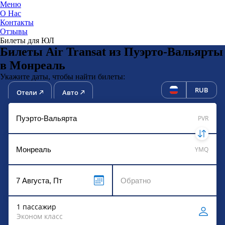
Меню
О Нас
Контакты
ЮниТи
Отзывы
Билеты для ЮЛ
Билеты Air Transat из Пуэрто-Вальярты
в Монреаль
Укажите даты, чтобы найти билеты:
RUB
Отели
Авто
PVR
YMQ
1 пассажир
Эконом класс