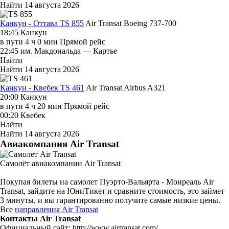
Найти
14 августа 2026
Канкун - Оттава TS 855
Air Transat
Boeing 737-700
18:45
Канкун
в пути
4 ч 0 мин
Прямой рейс
22:45
им. Макдональда — Картье
Найти
Найти
14 августа 2026
Канкун - Квебек TS 461
Air Transat
Airbus A321
20:00
Канкун
в пути
4 ч 20 мин
Прямой рейс
00:20
Квебек
Найти
Найти
14 августа 2026
Авиакомпания Air Transat
Самолёт авиакомпании Air Transat
Покупая билеты на самолет Пуэрто-Вальярта - Монреаль Air
Transat, зайдите на ЮниТикет и сравните стоимость, это займет
3 минуты, и вы гарантированно получите самые низкие цены.
Все
направления Air Transat
Контакты Air Transat
Официальный сайт: http://www.airtransat.com/