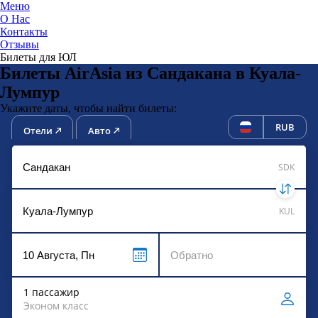
Меню
О Нас
Контакты
ЮниТи
Отзывы
Билеты для ЮЛ
Билеты AirAsia из Сандакана в Куала-
Лумпур
Укажите даты, чтобы найти билеты:
RUB
Отели
Авто
SDK
KUL
1 пассажир
Эконом класс