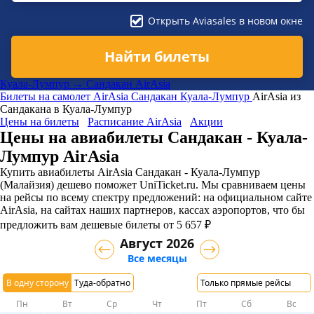
Открыть Aviasales в новом окне
Найти билеты
Куала-Лумпур → Сандакан AirAsia
Билеты на самолет
AirAsia
Сандакан
Куала-Лумпур
AirAsia из
Сандакана в Куала-Лумпур
Цены на билеты
Расписание AirAsia
Акции
Цены на авиабилеты Сандакан - Куала-
Лумпур AirAsia
Купить авиабилеты AirAsia Сандакан - Куала-Лумпур
(Малайзия) дешево поможет UniTicket.ru. Мы сравниваем цены
на рейсы по всему спектру предложений: на официальном сайте
AirAsia, на сайтах наших партнеров, кассах аэропортов, что бы
предложить вам дешевые билеты от 5 657 ₽
Август 2026
Все месяцы
В одну сторону
Туда-обратно
Только прямые рейсы
Пн
Вт
Ср
Чт
Пт
Сб
Вс