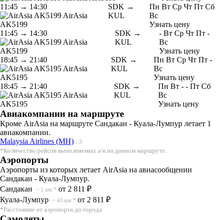
11:45
→
14:30
SDK →
Пн
Вт
Ср
Чт
Пт
Сб
AirAsia
KUL
Вс
AK5199
Узнать цену
11:45
→
14:30
SDK →
-
Вт
Ср
Чт
Пт
-
AirAsia
KUL
Вс
AK5199
Узнать цену
18:45
→
21:40
SDK →
Пн
Вт
Ср
Чт
Пт
-
AirAsia
KUL
Вс
AK5195
Узнать цену
18:45
→
21:40
SDK →
Пн
Вт
-
-
Пт
Сб
AirAsia
KUL
Вс
AK5195
Узнать цену
Авиакомпании на маршруте
Кроме AirAsia на маршруте Сандакан - Куала-Лумпур летает 1
авиакомпании.
Malaysia Airlines (MH)
- 3
*Количество рейсов выполняемых а/к на данном маршруте.
Аэропорты
Аэропорты из которых летает AirAsia на авиасообщении
Сандакан - Куала-Лумпур.
Сандакан
от 2 811 ₽
~ 1 км.*
Куала-Лумпур
от 2 811 ₽
~ 43 км.*
*Расстояние от аэропорта до города
Самолеты