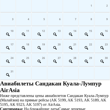
1
2
3
4
5
6
7
8
9
10
11
12
13
14
15
16
17
18
19
20
21
22
23
24
25
26
27
28
29
30
31
Авиабилеты Сандакан Куала-Лумпур
AirAsia
Ниже представлены цены авиабилетов Сандакан Куала-Лумпур
(Малайзия) на прямые рейсы (AK 5199, AK 5193, AK 5189, AK
5195, AK 9323, AK 5197) от AirAsia.
Сортировка:
На ближайшие даты
Самые дешевые