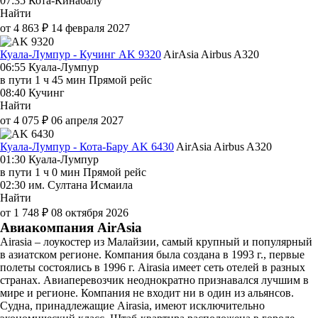
07:35
Кота-Кинабалу
Найти
от 4 863 ₽
14 февраля 2027
Куала-Лумпур - Кучинг AK 9320
AirAsia
Airbus A320
06:55
Куала-Лумпур
в пути
1 ч 45 мин
Прямой рейс
08:40
Кучинг
Найти
от 4 075 ₽
06 апреля 2027
Куала-Лумпур - Кота-Бару AK 6430
AirAsia
Airbus A320
01:30
Куала-Лумпур
в пути
1 ч 0 мин
Прямой рейс
02:30
им. Султана Исмаила
Найти
от 1 748 ₽
08 октября 2026
Авиакомпания AirAsia
Airasia – лоукостер из Малайзии, самый крупный и популярный
в азиатском регионе. Компания была создана в 1993 г., первые
полеты состоялись в 1996 г. Airasia имеет сеть отелей в разных
странах. Авиаперевозчик неоднократно признавался лучшим в
мире и регионе. Компания не входит ни в один из альянсов.
Судна, принадлежащие Airasia, имеют исключительно