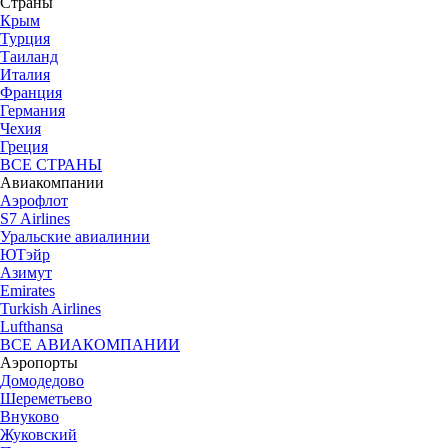
Страны
Крым
Турция
Таиланд
Италия
Франция
Германия
Чехия
Греция
ВСЕ СТРАНЫ
Авиакомпании
Аэрофлот
S7 Airlines
Уральские авиалинии
ЮТэйр
Азимут
Emirates
Turkish Airlines
Lufthansa
ВСЕ АВИАКОМПАНИИ
Аэропорты
Домодедово
Шереметьево
Внуково
Жуковский