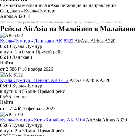
Самолеты компании AirAsia летающие на направлении
Сандакан - Куала-Лумпур:
Airbus A320
- 8
*Количество рейсов AirAsia выполняемых на данной модели самолета.
Рейсы AirAsia из Малайзии в Малайзию
Куала-Лумпур - Лангкави AK 6322
AirAsia
Airbus A320
05:10
Куала-Лумпур
в пути
1 ч 0 мин
Прямой рейс
06:10
Лангкави
Найти
от 2 586 ₽
18 ноября 2026
Куала-Лумпур - Пенанг AK 6112
AirAsia
Airbus A320
05:00
Куала-Лумпур
в пути
0 ч 55 мин
Прямой рейс
05:55
Пенанг
Найти
от 1 714 ₽
10 февраля 2027
Куала-Лумпур - Кота-Кинабалу AK 5104
AirAsia
Airbus A320
05:05
Куала-Лумпур
в пути
2 ч 30 мин
Прямой рейс