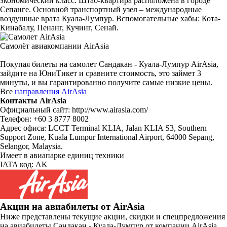
экономический класс. Штаб-квартира расположена в городе
Сепанге. Основной транспортный узел – международные
воздушные врата Куала-Лумпур. Вспомогательные хабы: Кота-
Кинабалу, Пенанг, Кучинг, Сенай.
Самолёт авиакомпании AirAsia
Покупая билеты на самолет Сандакан - Куала-Лумпур AirAsia,
зайдите на ЮниТикет и сравните стоимость, это займет 3
минуты, и вы гарантированно получите самые низкие цены.
Все
направления AirAsia
Контакты AirAsia
Официальный сайт: http://www.airasia.com/
Телефон: +60 3 8777 8002
Адрес офиса: LCCT Terminal KLIA, Jalan KLIA S3, Southern
Support Zone, Kuala Lumpur International Airport, 64000 Sepang,
Selangor, Malaysia.
Имеет в авиапарке единиц техники
IATA код: AK
Акции на авиабилеты от AirAsia
Ниже представлены текущие акции, скидки и спецпредложения
на авиабилеты Сандакан - Куала-Лумпур от компании AirAsia.