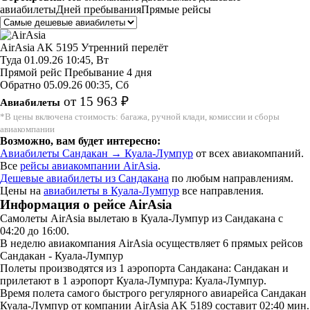
авиабилеты
Дней пребывания
Прямые рейсы
AirAsia
AK 5195
Утренний перелёт
Туда
01.09.26
10:45, Вт
Прямой рейс
Пребывание 4 дня
Обратно
05.09.26
00:35, Сб
от 15 963 ₽
Авиабилеты
*В цены включена стоимость: багажа, ручной клади, комиссии и сборы
авиакомпании
Возможно, вам будет интересно:
Авиабилеты Сандакан → Куала-Лумпур
от всех авиакомпаний.
Все
рейсы авиакомпании AirAsia
.
Дешевые авиабилеты из Сандакана
по любым направлениям.
Цены на
авиабилеты в Куала-Лумпур
все направления.
Информация о рейсе AirAsia
Самолеты AirAsia вылетаю в Куала-Лумпур из Сандакана с
04:20 до 16:00.
В неделю авиакомпания AirAsia осуществляет 6 прямых рейсов
Сандакан - Куала-Лумпур
Полеты производятся из 1 аэропорта Сандакана: Сандакан и
прилетают в 1 аэропорт Куала-Лумпура: Куала-Лумпур.
Время полета самого быстрого регулярного авиарейса Сандакан
Куала-Лумпур от компании AirAsia AK 5189 составит 02:40 мин.