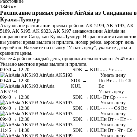
Расстояние
1846 км
Расписание прямых рейсов AirAsia из Сандакана в
Куала-Лумпур
Актуальное расписание прямых рейсов: AK 5199, AK 5193, AK
5189, AK 5195, AK 9323, AK 5197 авиакомпании AirAsia на
направлении Сандакан Куала-Лумпур. Из расписания самолетов
вы узнате: время вылета и прилета, номер рейса, аэропорт, день
перелётов. Нажмите на ссылку "Узнать цену", укажите даты и
сравните цены.
Более 4 рейсов каждый день, продолжительностью от 2ч 45мин
Указано местное время вылета и прилета.
09:30
→
12:20
SDK → KUL
-
-
-
Чт
-
-
-
AirAsia
AK5193
Узнать цену
09:40
→
12:30
SDK →
Пн
Вт
-
-
Пт
Сб
AirAsia
KUL
Вс
AK5193
Узнать цену
09:40
→
12:30
SDK → KUL
-
Вт
Ср
-
-
-
-
AirAsia
AK5193
Узнать цену
09:40
→
12:30
SDK → KUL
-
-
-
-
-
Сб
Вс
AirAsia
AK5193
Узнать цену
09:40
→
12:30
SDK → KUL
Пн
Вт
-
-
Пт
-
-
AirAsia
AK5193
Узнать цену
11:45
→
14:30
SDK → KUL
Пн
Вт
-
Чт
-
Сб
-
AirAsia
AK5199
Узнать цену