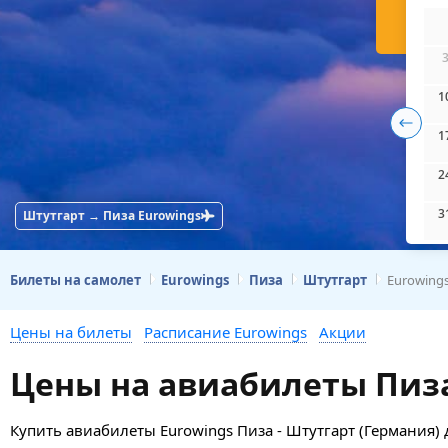
Н
1
1
2
3
Штутгарт → Пиза Eurowings
Билеты на самолет
Eurowings
Пиза
Штутгарт
Eurowings
Цены на билеты
Расписание Eurowings
Акции
Цены на авиабилеты Пиза
Купить авиабилеты Eurowings Пиза - Штутгарт (Германия)