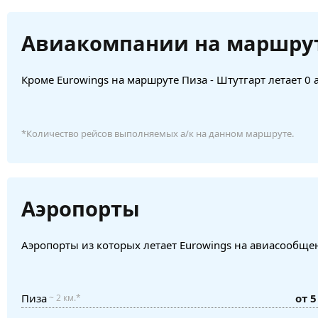
Авиакомпании на маршру
Кроме Eurowings на маршруте Пиза - Штутгарт летает 0
*Количество рейсов выполняемых а/к на данном маршруте.
Аэропорты
Аэропорты из которых летает Eurowings на авиасообщен
Пиза
от 5
~ 2 км.*