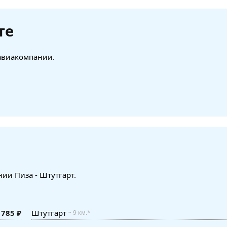
те
 авиакомпании.
ии Пиза - Штутгарт.
 785 ₽
Штутгарт
~ 9 км.*