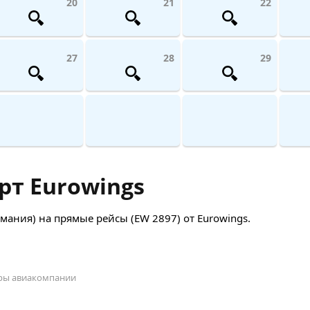
20
21
22
27
28
29
т Eurowings
ания) на прямые рейсы (EW 2897) от Eurowings.
оры авиакомпании