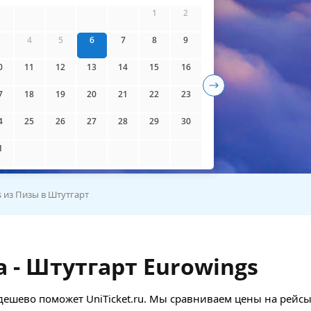
айти билеты
1
2
3
4
5
6
7
8
9
0
11
12
13
14
15
16
7
18
19
20
21
22
23
4
25
26
27
28
29
30
1
 из Пизы в Штутгарт
 - Штутгарт Eurowings
 дешево поможет UniTicket.ru. Мы сравниваем цены на рейсы