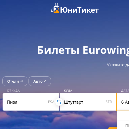
ЮниТикет
Билеты Eurowin
Укажите д
Отели
Авто
ОТКУДА
КУДА
ДАТ
PSA
STR
П