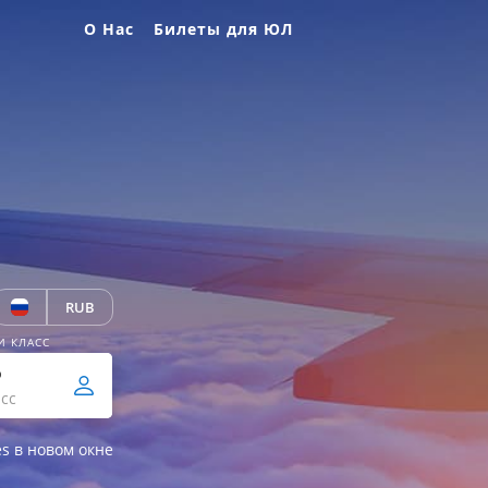
О Нас
Билеты для ЮЛ
RUB
И КЛАСС
р
сс
es в новом окне