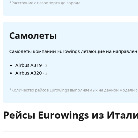
*Расстояние от аэропорта до города
Самолеты
Самолеты компании Eurowings летающие на направлени
Airbus A319
- 3
Airbus A320
- 2
*Количество рейсов Eurowings выполняемых на данной модели с
Рейсы Eurowings из Итал