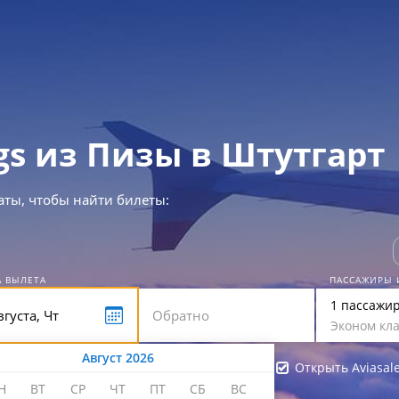
gs из Пизы в Штутгарт
аты, чтобы найти билеты:
А ВЫЛЕТА
ПАССАЖИРЫ 
1 пассажи
Эконом кла
Август 2026
Открыть Aviasal
Н
ВТ
СР
ЧТ
ПТ
СБ
ВС