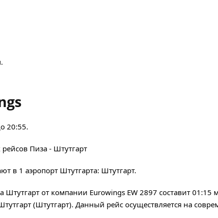
.
ngs
о 20:55.
 рейсов Пиза - Штутгарт
ют в 1 аэропорт Штутгарта: Штутгарт.
а Штутгарт от компании Eurowings EW 2897 составит 01:15 
в Штутгарт (Штутгарт). Данный рейс осуществляется на совр