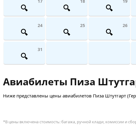
17
18
19
24
25
26
31
Авиабилеты Пиза Штутгар
Ниже представлены цены авиабилетов Пиза Штутгарт (Герм
*В цены включена стоимость: багажа, ручной клади, комиссии и сб