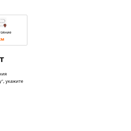
тояние
км
т
ния
у", укажите