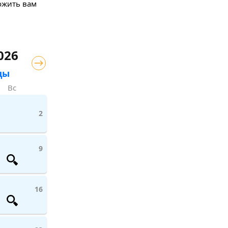
ложить вам
026
цы
Вс
2
9
16