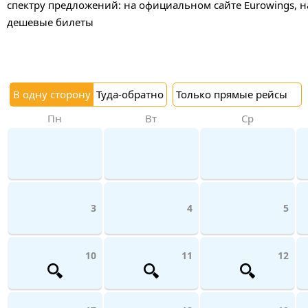
спектру предложений: на официальном сайте Eurowings, н
дешевые билеты
В одну сторону
Туда-обратно
Только прямые рейсы
Пн
Вт
Ср
3
4
5
10
11
12