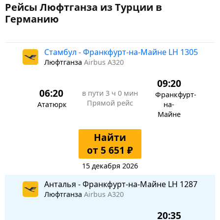
Рейсы Люфтганза из Турции в
Германию
Стамбул - Франкфурт-на-Майне LH 1305
Люфтганза
Airbus A320
09:20
06:20
в пути
3 ч 0 мин
Франкфурт-
Прямой рейс
Ататюрк
на-
Майне
Найти
от 5 651 ₽
15 декабря 2026
Анталья - Франкфурт-на-Майне LH 1287
Люфтганза
Airbus A320
20:35