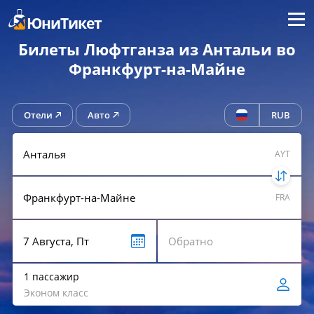
Меню
ЮниТикет
Билеты Люфтганза из Антальи во
Франкфурт-на-Майне
Отели
Авто
RUB
AYT
FRA
1 пассажир
Эконом класс