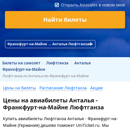
Открыть Aviasales в новом окне
Найти билеты
Франкфурт-на-Майне → Анталья Люфтганза
Билеты на самолет
Люфтганза
Анталья
Франкфурт-на-Майне
Люфтганза из Антальи во Франкфурт-на-Майне
Цены на билеты
Расписание Люфтганза
Акции
Цены на авиабилеты Анталья -
Франкфурт-на-Майне Люфтганза
Купить авиабилеты Люфтганза Анталья - Франкфурт-на-
Майне (Германия) дешево поможет UniTicket.ru. Мы