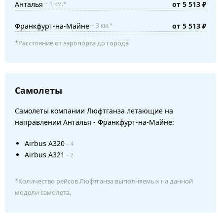
Анталья
от 5 513 ₽
~ 1 км.*
Франкфурт-на-Майне
от 5 513 ₽
~ 3 км.*
*Расстояние от аэропорта до города
Самолеты
Самолеты компании Люфтганза летающие на
направлении Анталья - Франкфурт-на-Майне:
Airbus A320
- 4
Airbus A321
- 2
*Количество рейсов Люфтганза выполняемых на данной
модели самолета.