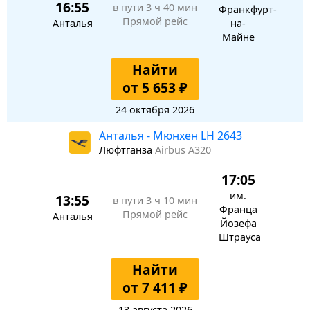
16:55
в пути
3 ч 40 мин
Франкфурт-
Прямой рейс
Анталья
на-
Майне
Найти
от 5 653 ₽
24 октября 2026
Анталья - Мюнхен LH 2643
Люфтганза
Airbus A320
17:05
им.
13:55
в пути
3 ч 10 мин
Франца
Прямой рейс
Анталья
Йозефа
Штрауса
Найти
от 7 411 ₽
13 августа 2026