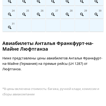
24
25
26
27
28
29
30
31
Авиабилеты Анталья Франкфурт-на-
Майне Люфтганза
Ниже представлены цены авиабилетов Анталья Франкфурт-
на-Майне (Германия) на прямые рейсы (LH 1287) от
Люфтганза.
*В цены включена стоимость: багажа, ручной клади, комиссии и
сборы авиакомпании