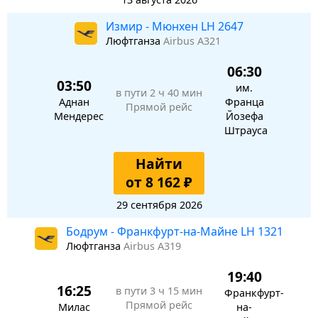
Измир - Мюнхен LH 2647
Люфтганза
Airbus A321
06:30
03:50
им.
в пути
2 ч 40 мин
Аднан
Франца
Прямой рейс
Мендерес
Йозефа
Штрауса
Найти
от 8 162 ₽
29 сентября 2026
Бодрум - Франкфурт-на-Майне LH 1321
Люфтганза
Airbus A319
19:40
16:25
в пути
3 ч 15 мин
Франкфурт-
Прямой рейс
Милас
на-