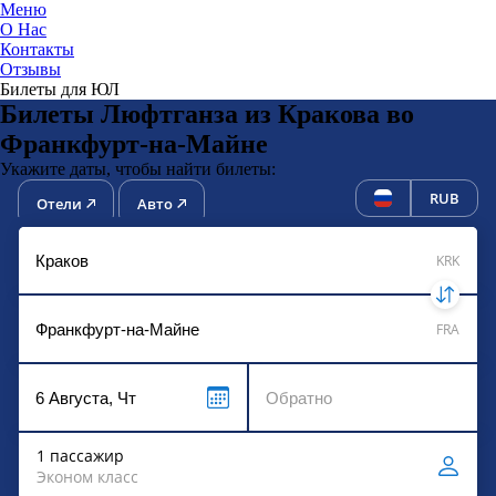
Меню
О Нас
Контакты
ЮниТи
Отзывы
Билеты для ЮЛ
Билеты Люфтганза из Кракова во
Франкфурт-на-Майне
Укажите даты, чтобы найти билеты:
RUB
Отели
Авто
KRK
FRA
1 пассажир
Эконом класс