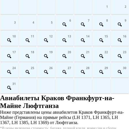
1
2
6
7
8
9
3
4
5
10
11
12
13
14
15
16
17
18
19
20
21
22
23
24
25
26
27
28
29
30
31
Авиабилеты Краков Франкфурт-на-
Майне Люфтганза
Ниже представлены цены авиабилетов Краков Франкфурт-на-
Майне (Германия) на прямые рейсы (LH 1371, LH 1365, LH
1367, LH 1385, LH 1369) от Люфтганза.
*В цены включена стоимость: багажа, ручной клади, комиссии и сборы