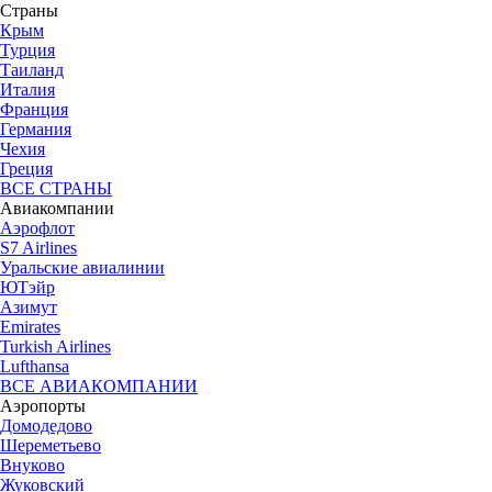
Страны
Крым
Турция
Таиланд
Италия
Франция
Германия
Чехия
Греция
ВСЕ СТРАНЫ
Авиакомпании
Аэрофлот
S7 Airlines
Уральские авиалинии
ЮТэйр
Азимут
Emirates
Turkish Airlines
Lufthansa
ВСЕ АВИАКОМПАНИИ
Аэропорты
Домодедово
Шереметьево
Внуково
Жуковский