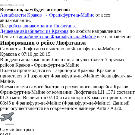
авиакомпании
Возможно, вам будет интересно:
Авиабилеты Краков → Франкфурт-на-Майне
от всех
авиакомпаний.
Все
рейсы авиакомпании Люфтганза
.
Дешевые авиабилеты из Кракова
по любым направлениям.
Цены на
авиабилеты во Франкфурт-на-Майне
все направления.
Информация о рейсе Люфтганза
Самолеты Люфтганза вылетаю во Франкфурт-на-Майне из
Кракова с 07:10 до 20:15.
В неделю авиакомпания Люфтганза осуществляет 5 прямых
рейсов Краков - Франкфурт-на-Майне
Полеты производятся из 1 аэропорта Кракова: Краков и
прилетают в 1 аэропорт Франкфурта-на-Майне: Франкфурт-на-
Майне.
Время полета самого быстрого регулярного авиарейса Краков
Франкфурт-на-Майне от компании Люфтганза LH 1371 составит
01:35 мин. Вылетает в 07:10 из аэропорта Краков и прилетает в
08:45 в Франкфурт-на-Майне (Франкфурт-на-Майне). Данный
рейс осуществляется на современном лайнере Airbus A320.
Самый быстрый
01:35