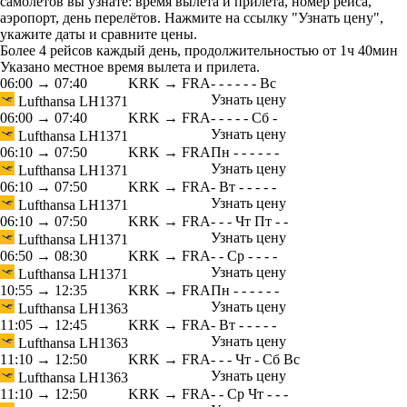
самолетов вы узнате: время вылета и прилета, номер рейса,
аэропорт, день перелётов. Нажмите на ссылку "Узнать цену",
укажите даты и сравните цены.
Более 4 рейсов каждый день, продолжительностью от 1ч 40мин
Указано местное время вылета и прилета.
06:00
→
07:40
KRK → FRA
-
-
-
-
-
-
Вс
Узнать цену
Lufthansa
LH1371
06:00
→
07:40
KRK → FRA
-
-
-
-
-
Сб
-
Узнать цену
Lufthansa
LH1371
06:10
→
07:50
KRK → FRA
Пн
-
-
-
-
-
-
Узнать цену
Lufthansa
LH1371
06:10
→
07:50
KRK → FRA
-
Вт
-
-
-
-
-
Узнать цену
Lufthansa
LH1371
06:10
→
07:50
KRK → FRA
-
-
-
Чт
Пт
-
-
Узнать цену
Lufthansa
LH1371
06:50
→
08:30
KRK → FRA
-
-
Ср
-
-
-
-
Узнать цену
Lufthansa
LH1371
10:55
→
12:35
KRK → FRA
Пн
-
-
-
-
-
-
Узнать цену
Lufthansa
LH1363
11:05
→
12:45
KRK → FRA
-
Вт
-
-
-
-
-
Узнать цену
Lufthansa
LH1363
11:10
→
12:50
KRK → FRA
-
-
-
Чт
-
Сб
Вс
Узнать цену
Lufthansa
LH1363
11:10
→
12:50
KRK → FRA
-
-
Ср
Чт
-
-
-