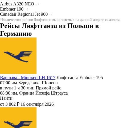
Airbus A320 NEO
- 7
Embraer 190
- 4
Canadair Regional Jet 900
- 4
*Количество рейсов Люфтганза выполняемых на данной модели самолета.
Рейсы Люфтганза из Польши в
Германию
Варшава - Мюнхен LH 1617
Люфтганза
Embraer 195
07:00
им. Фредерика Шопена
в пути
1 ч 30 мин
Прямой рейс
08:30
им. Франца Йозефа Штрауса
Найти
от 3 802 ₽
16 сентября 2026