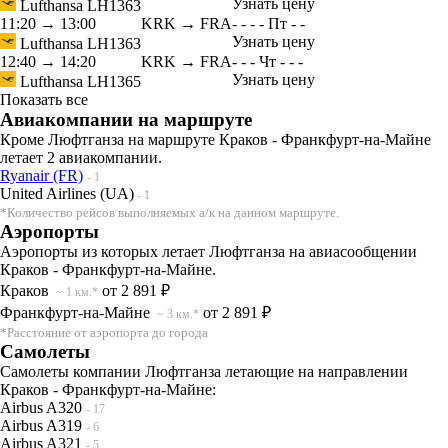
Узнать цену
Lufthansa
LH1363
11:20
→
13:00
KRK → FRA
-
-
-
-
Пт
-
-
Узнать цену
Lufthansa
LH1363
12:40
→
14:20
KRK → FRA
-
-
-
Чт
-
-
-
Узнать цену
Lufthansa
LH1365
Показать все
Авиакомпании на маршруте
Кроме Люфтганза на маршруте Краков - Франкфурт-на-Майне
летает 2 авиакомпании.
Ryanair (FR)
- 1
United Airlines (UA)
- 1
*Количество рейсов выполняемых а/к на данном маршруте.
Аэропорты
Аэропорты из которых летает Люфтганза на авиасообщении
Краков - Франкфурт-на-Майне.
Краков
от 2 891 ₽
~ 1 км.*
Франкфурт-на-Майне
от 2 891 ₽
~ 3 км.*
*Расстояние от аэропорта до города
Самолеты
Самолеты компании Люфтганза летающие на направлении
Краков - Франкфурт-на-Майне:
Airbus A320
- 17
Airbus A319
- 6
Airbus A321
- 5