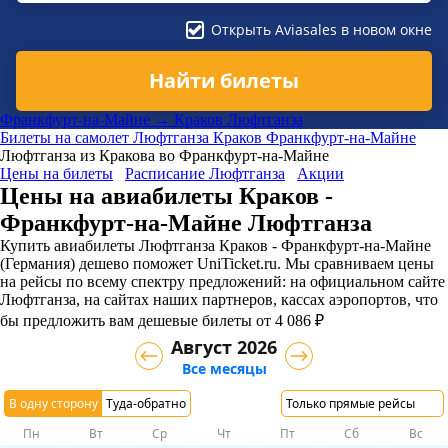
Открыть Aviasales в новом окне
Найти билеты
Франкфурт-на-Майне → Краков Люфтганза
Билеты на самолет
Люфтганза
Краков
Франкфурт-на-Майне
Люфтганза из Кракова во Франкфурт-на-Майне
Цены на билеты
Расписание Люфтганза
Акции
Цены на авиабилеты Краков -
Франкфурт-на-Майне Люфтганза
Купить авиабилеты Люфтганза Краков - Франкфурт-на-Майне
(Германия) дешево поможет UniTicket.ru. Мы сравниваем цены
на рейсы по всему спектру предложений: на официальном сайте
Люфтганза, на сайтах наших партнеров, кассах аэропортов, что
бы предложить вам дешевые билеты от 4 086 ₽
Август 2026
Все месяцы
В одну сторону
Туда-обратно
Только прямые рейсы
Пн
Вт
Ср
Чт
Пт
Сб
Вс