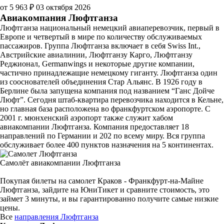
от 5 963 ₽
03 октября 2026
Авиакомпания Люфтганза
Люфтганза национальный немецкий авиаперевозчик, первый в
Европе и четвертый в мире по количеству обслуживаемых
пассажиров. Группа Люфтганза включает в себя Swiss Int.,
Австрийские авиалинии, Люфтганзу Карго, Люфтганзу
Реджионал, Germanwings и некоторые другие компании,
частично принадлежащие немецкому гиганту. Люфтганза один
из сооснователей объединения Стар Альянс. В 1926 году в
Берлине была запущена компания под названием “Ганс Дойче
Люфт”. Сегодня штаб-квартира перевозчика находится в Кельне,
но главная база расположена во франкфуртском аэропорте. С
2001 г. мюнхенский аэропорт также служит хабом
авиакомпании Люфтганза. Компания предоставляет 18
направлений по Германии и 202 по всему миру. Вся группа
обслуживает более 400 пунктов назначения на 5 континентах.
Самолёт авиакомпании Люфтганза
Покупая билеты на самолет Краков - Франкфурт-на-Майне
Люфтганза, зайдите на ЮниТикет и сравните стоимость, это
займет 3 минуты, и вы гарантированно получите самые низкие
цены.
Все
направления Люфтганза