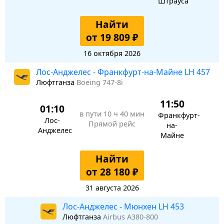
Штрауса
Найти
от 19 809 ₽
16 октября 2026
Лос-Анджелес - Франкфурт-на-Майне LH 457
Люфтганза
Boeing 747-8i
11:50
01:10
в пути
10 ч 40 мин
Франкфурт-
Лос-
Прямой рейс
на-
Анджелес
Майне
Найти
от 28 180 ₽
31 августа 2026
Лос-Анджелес - Мюнхен LH 453
Люфтганза
Airbus A380-800