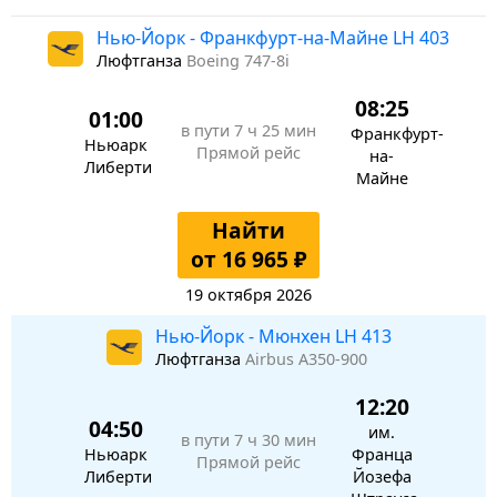
Нью-Йорк - Франкфурт-на-Майне LH 403
Люфтганза
Boeing 747-8i
08:25
01:00
в пути
7 ч 25 мин
Франкфурт-
Ньюарк
Прямой рейс
на-
Либерти
Майне
Найти
от 16 965 ₽
19 октября 2026
Нью-Йорк - Мюнхен LH 413
Люфтганза
Airbus A350-900
12:20
04:50
им.
в пути
7 ч 30 мин
Ньюарк
Франца
Прямой рейс
Либерти
Йозефа