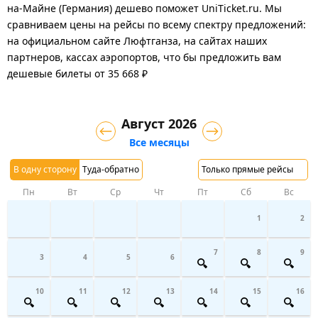
на-Майне (Германия) дешево поможет UniTicket.ru. Мы
сравниваем цены на рейсы по всему спектру предложений:
на официальном сайте Люфтганза, на сайтах наших
партнеров, кассах аэропортов, что бы предложить вам
дешевые билеты от 35 668 ₽
Август 2026
Все месяцы
В одну сторону
Туда-обратно
Только прямые рейсы
Пн
Вт
Ср
Чт
Пт
Сб
Вс
1
2
7
8
9
3
4
5
6
10
11
12
13
14
15
16