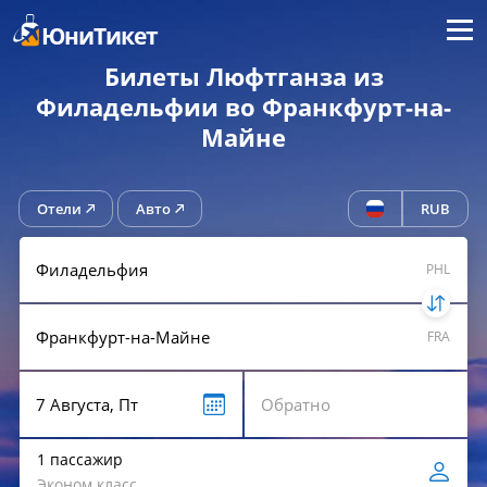
Меню
ЮниТикет
Билеты Люфтганза из
Филадельфии во Франкфурт-на-
Майне
Отели
Авто
RUB
PHL
FRA
1 пассажир
Эконом класс