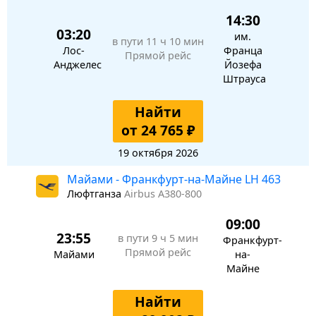
14:30
03:20
им.
в пути
11 ч 10 мин
Лос-
Франца
Прямой рейс
Анджелес
Йозефа
Штрауса
Найти
от 24 765 ₽
19 октября 2026
Майами - Франкфурт-на-Майне LH 463
Люфтганза
Airbus A380-800
09:00
23:55
в пути
9 ч 5 мин
Франкфурт-
Прямой рейс
Майами
на-
Майне
Найти