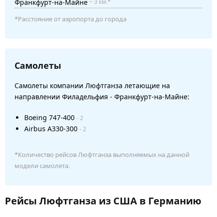
Франкфурт-на-Майне
~ 3 км.*
*Расстояние от аэропорта до города
Самолеты
Самолеты компании Люфтганза летающие на
направлении Филадельфия - Франкфурт-на-Майне:
Boeing 747-400
- 2
Airbus A330-300
- 2
*Количество рейсов Люфтганза выполняемых на данной
модели самолета.
Рейсы Люфтганза из США в Германию