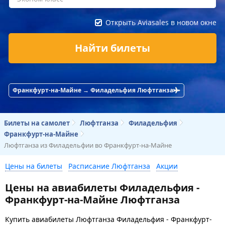
Открыть Aviasales в новом окне
Найти билеты
Франкфурт-на-Майне → Филадельфия Люфтганза
Билеты на самолет
Люфтганза
Филадельфия
Франкфурт-на-Майне
Люфтганза из Филадельфии во Франкфурт-на-Майне
Цены на билеты
Расписание Люфтганза
Акции
Цены на авиабилеты Филадельфия -
Франкфурт-на-Майне Люфтганза
Купить авиабилеты Люфтганза Филадельфия - Франкфурт-