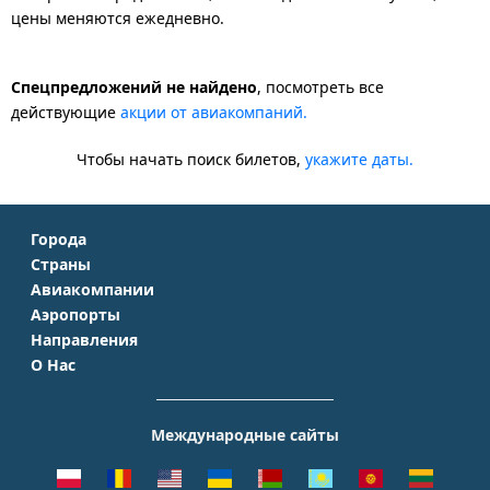
цены меняются ежедневно.
Спецпредложений не найдено
, посмотреть все
действующие
акции от авиакомпаний.
Чтобы начать поиск билетов,
укажите даты.
Города
Страны
Москва
Авиакомпании
Крым
Санкт-Петербург
Аэропорты
Аэрофлот
Турция
Симферополь
Направления
Домодедово
S7 Airlines
Таиланд
Краснодар
О Нас
Москва - Сочи
Шереметьево
Уральские авиалинии
Италия
Новосибирск
О Компании
Москва - Симферополь
Внуково
ЮТэйр
Франция
Екатеринбург
Контакты
Москва - Ереван
Жуковский
Международные сайты
Азимут
Германия
Уфа
Способы оплаты
Москва - Краснодар
Пулково
Emirates
Чехия
Казань
Помощь
Москва - Калининград