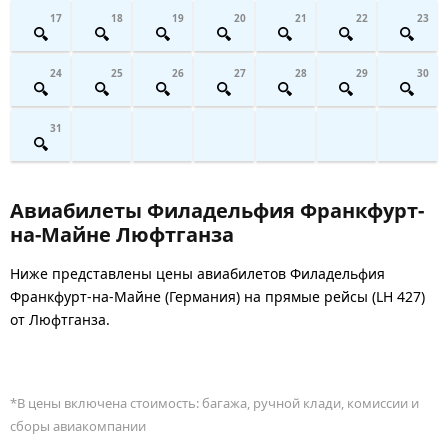
17
18
19
20
21
22
23
24
25
26
27
28
29
30
31
Авиабилеты Филадельфия Франкфурт-
на-Майне Люфтганза
Ниже представлены цены авиабилетов Филадельфия
Франкфурт-на-Майне (Германия) на прямые рейсы (LH 427)
от Люфтганза.
*В цены включена стоимость: багажа, ручной клади, комиссии и
сборы авиакомпании