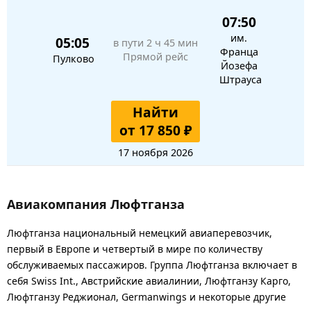
07:50
им.
05:05
в пути
2 ч 45 мин
Франца
Прямой рейс
Пулково
Йозефа
Штрауса
Найти
от 17 850 ₽
17 ноября 2026
Авиакомпания Люфтганза
Люфтганза национальный немецкий авиаперевозчик,
первый в Европе и четвертый в мире по количеству
обслуживаемых пассажиров. Группа Люфтганза включает в
себя Swiss Int., Австрийские авиалинии, Люфтганзу Карго,
Люфтганзу Реджионал, Germanwings и некоторые другие