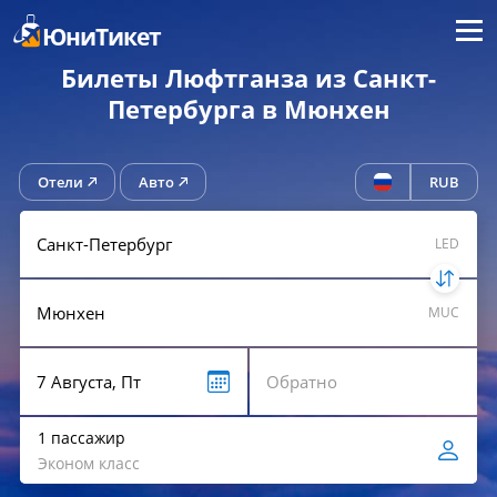
Меню
ЮниТикет
Билеты Люфтганза из Санкт-
Петербурга в Мюнхен
Отели
Авто
RUB
LED
MUC
1 пассажир
Эконом класс