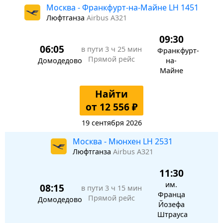
Москва - Франкфурт-на-Майне LH 1451
Люфтганза
Airbus A321
09:30
06:05
в пути
3 ч 25 мин
Франкфурт-
Прямой рейс
Домодедово
на-
Майне
Найти
от 12 556 ₽
19 сентября 2026
Москва - Мюнхен LH 2531
Люфтганза
Airbus A321
11:30
им.
08:15
в пути
3 ч 15 мин
Франца
Прямой рейс
Домодедово
Йозефа
Штрауса