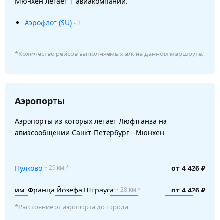
Мюнхен летает 1 авиакомпании.
Аэрофлот (SU)
- 2
*Количество рейсов выполняемых а/к на данном маршруте.
Аэропорты
Аэропорты из которых летает Люфтганза на
авиасообщении Санкт-Петербург - Мюнхен.
Пулково
от 4 426 ₽
~ 29 км.*
им. Франца Йозефа Штрауса
от 4 426 ₽
~ 28 км.*
*Расстояние от аэропорта до города