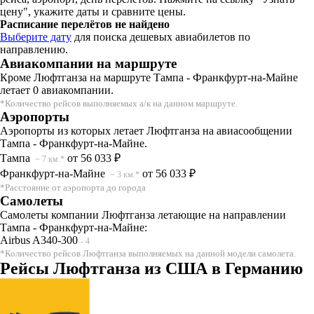
цену", укажите даты и сравните цены.
Расписание перелётов не найдено
Выберите дату
для поиска дешевых авиабилетов по
направлению.
Авиакомпании на маршруте
Кроме Люфтганза на маршруте Тампа - Франкфурт-на-Майне
летает 0 авиакомпании.
*Количество рейсов выполняемых а/к на данном маршруте.
Аэропорты
Аэропорты из которых летает Люфтганза на авиасообщении
Тампа - Франкфурт-на-Майне.
Тампа
от 56 033 ₽
~ 7 км.*
Франкфурт-на-Майне
от 56 033 ₽
~ 3 км.*
*Расстояние от аэропорта до города
Самолеты
Самолеты компании Люфтганза летающие на направлении
Тампа - Франкфурт-на-Майне:
Airbus A340-300
- 4
*Количество рейсов Люфтганза выполняемых на данной модели самолета.
Рейсы Люфтганза из США в Германию