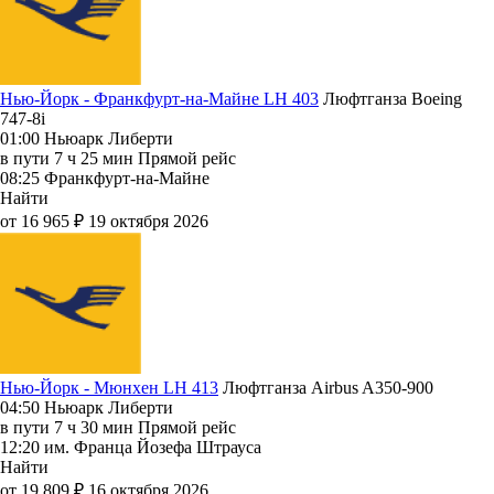
Нью-Йорк - Франкфурт-на-Майне LH 403
Люфтганза
Boeing
747-8i
01:00
Ньюарк Либерти
в пути
7 ч 25 мин
Прямой рейс
08:25
Франкфурт-на-Майне
Найти
от 16 965 ₽
19 октября 2026
Нью-Йорк - Мюнхен LH 413
Люфтганза
Airbus A350-900
04:50
Ньюарк Либерти
в пути
7 ч 30 мин
Прямой рейс
12:20
им. Франца Йозефа Штрауса
Найти
от 19 809 ₽
16 октября 2026