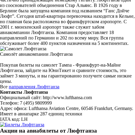
из сооснователей объединения Стар Альянс. В 1926 году в
Берлине была запущена компания под названием “Ганс Дойче
Люфт”. Сегодня штаб-квартира перевозчика находится в Кельне,
но главная база расположена во франкфуртском аэропорте. С
2001 г. мюнхенский аэропорт также служит хабом
авиакомпании Люфтганза. Компания предоставляет 18
направлений по Германии и 202 по всему миру. Вся группа
обслуживает более 400 пунктов назначения на 5 континентах.
Самолёт авиакомпании Люфтганза
Покупая билеты на самолет Тампа - Франкфурт-на-Майне
Люфтганза, зайдите на ЮниТикет и сравните стоимость, это
займет 3 минуты, и вы гарантированно получите самые низкие
цены.
Все
направления Люфтганза
Контакты Люфтганза
Официальный сайт: http://www.lufthansa.com
Телефон: 7 (495) 9809999
Адрес офиса: Lufthansa Aviation Centre, 60546 Frankfurt, Germany.
Имеет в авиапарке 287 единиц техники
IATA код: LH
Акции на авиабилеты от Люфтганза