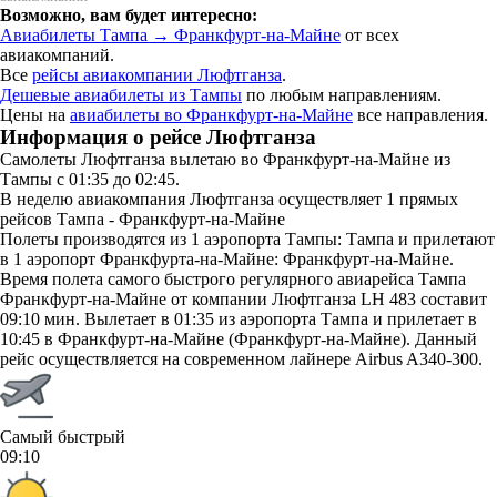
Возможно, вам будет интересно:
Авиабилеты Тампа → Франкфурт-на-Майне
от всех
авиакомпаний.
Все
рейсы авиакомпании Люфтганза
.
Дешевые авиабилеты из Тампы
по любым направлениям.
Цены на
авиабилеты во Франкфурт-на-Майне
все направления.
Информация о рейсе Люфтганза
Самолеты Люфтганза вылетаю во Франкфурт-на-Майне из
Тампы с 01:35 до 02:45.
В неделю авиакомпания Люфтганза осуществляет 1 прямых
рейсов Тампа - Франкфурт-на-Майне
Полеты производятся из 1 аэропорта Тампы: Тампа и прилетают
в 1 аэропорт Франкфурта-на-Майне: Франкфурт-на-Майне.
Время полета самого быстрого регулярного авиарейса Тампа
Франкфурт-на-Майне от компании Люфтганза LH 483 составит
09:10 мин. Вылетает в 01:35 из аэропорта Тампа и прилетает в
10:45 в Франкфурт-на-Майне (Франкфурт-на-Майне). Данный
рейс осуществляется на современном лайнере Airbus A340-300.
Самый быстрый
09:10