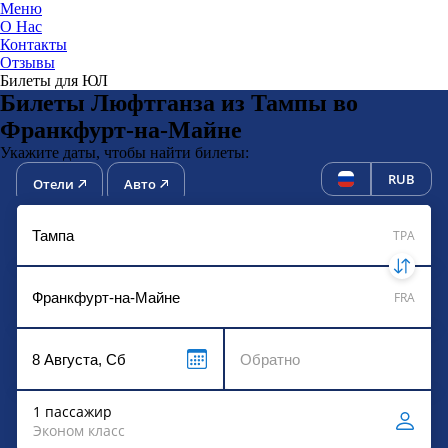
Меню
О Нас
Контакты
ЮниТи
Отзывы
Билеты для ЮЛ
Билеты Люфтганза из Тампы во
Франкфурт-на-Майне
Укажите даты, чтобы найти билеты:
RUB
Отели
Авто
TPA
FRA
1 пассажир
Эконом класс