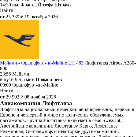
14:30
им. Франца Йозефа Штрауса
Найти
от 25 339 ₽
19 октября 2026
Майами - Франкфурт-на-Майне LH 463
Люфтганза
Airbus A380-
800
23:55
Майами
в пути
9 ч 5 мин
Прямой рейс
09:00
Франкфурт-на-Майне
Найти
от 29 902 ₽
08 ноября 2026
Авиакомпания Люфтганза
Люфтганза национальный немецкий авиаперевозчик, первый в
Европе и четвертый в мире по количеству обслуживаемых
пассажиров. Группа Люфтганза включает в себя Swiss Int.,
Австрийские авиалинии, Люфтганзу Карго, Люфтганзу
Реджионал, Germanwings и некоторые другие компании,
частично принадлежащие немецкому гиганту. Люфтганза один