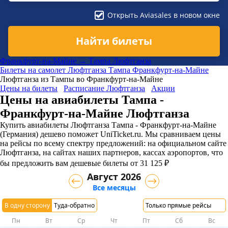
Открыть Aviasales в новом окне
Найти билеты
Франкфурт-на-Майне → Тампа Люфтганза
Билеты на самолет
Люфтганза
Тампа
Франкфурт-на-Майне
Люфтганза из Тампы во Франкфурт-на-Майне
Цены на билеты
Расписание Люфтганза
Акции
Цены на авиабилеты Тампа -
Франкфурт-на-Майне Люфтганза
Купить авиабилеты Люфтганза Тампа - Франкфурт-на-Майне
(Германия) дешево поможет UniTicket.ru. Мы сравниваем цены
на рейсы по всему спектру предложений: на официальном сайте
Люфтганза, на сайтах наших партнеров, кассах аэропортов, что
бы предложить вам дешевые билеты от 31 125 ₽
Август 2026
Все месяцы
В одну сторону
Туда-обратно
Только прямые рейсы
Пн
Вт
Ср
Чт
Пт
Сб
Вс