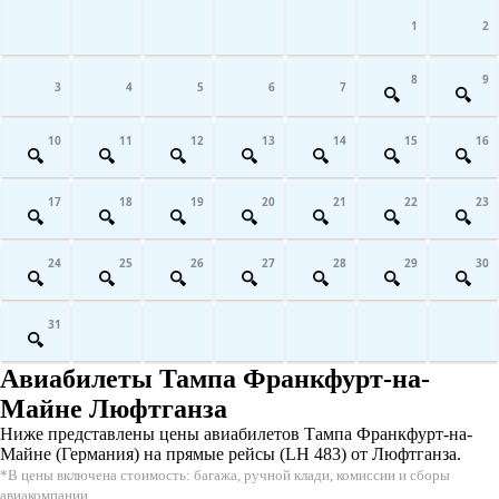
1
2
8
9
3
4
5
6
7
10
11
12
13
14
15
16
17
18
19
20
21
22
23
24
25
26
27
28
29
30
31
Авиабилеты Тампа Франкфурт-на-
Майне Люфтганза
Ниже представлены цены авиабилетов Тампа Франкфурт-на-
Майне (Германия) на прямые рейсы (LH 483) от Люфтганза.
*В цены включена стоимость: багажа, ручной клади, комиссии и сборы
авиакомпании