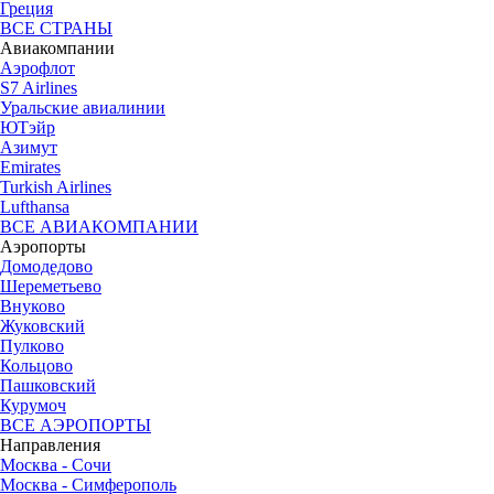
Греция
ВСЕ СТРАНЫ
Авиакомпании
Аэрофлот
S7 Airlines
Уральские авиалинии
ЮТэйр
Азимут
Emirates
Turkish Airlines
Lufthansa
ВСЕ АВИАКОМПАНИИ
Аэропорты
Домодедово
Шереметьево
Внуково
Жуковский
Пулково
Кольцово
Пашковский
Курумоч
ВСЕ АЭРОПОРТЫ
Направления
Москва - Сочи
Москва - Симферополь