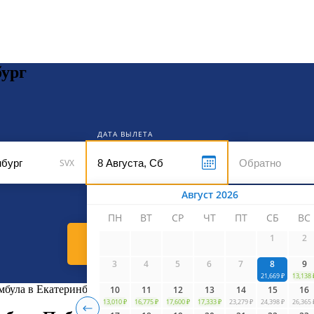
кет
бург
ДАТА ВЫЛЕТА
SVX
Август 2026
ПН
ВТ
СР
ЧТ
ПТ
СБ
ВС
1
2
Найти билеты
3
4
5
6
7
8
9
21,669 ₽
13,138 
мбула в Екатеринбург
10
11
12
13
14
15
16
13,010 ₽
16,775 ₽
17,600 ₽
17,333 ₽
23,279 ₽
24,398 ₽
26,365 