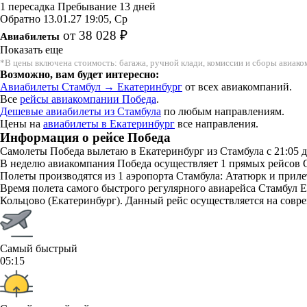
1 пересадка
Пребывание 13 дней
Обратно
13.01.27
19:05, Ср
от 38 028 ₽
Авиабилеты
Показать еще
*В цены включена стоимость: багажа, ручной клади, комиссии и сборы авиак
Возможно, вам будет интересно:
Авиабилеты Стамбул → Екатеринбург
от всех авиакомпаний.
Все
рейсы авиакомпании Победа
.
Дешевые авиабилеты из Стамбула
по любым направлениям.
Цены на
авиабилеты в Екатеринбург
все направления.
Информация о рейсе Победа
Самолеты Победа вылетаю в Екатеринбург из Стамбула с 21:05 д
В неделю авиакомпания Победа осуществляет 1 прямых рейсов С
Полеты производятся из 1 аэропорта Стамбула: Ататюрк и приле
Время полета самого быстрого регулярного авиарейса Стамбул Ек
Кольцово (Екатеринбург). Данный рейс осуществляется на совре
Самый быстрый
05:15