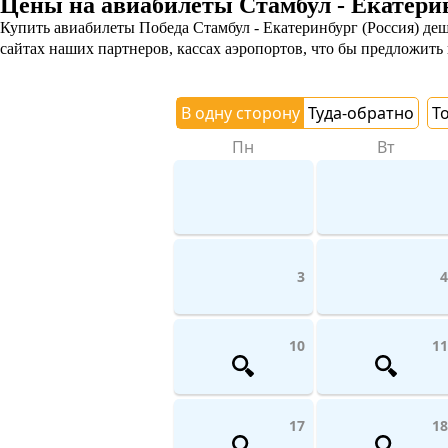
Цены на авиабилеты Стамбул - Екатери
Купить авиабилеты Победа Стамбул - Екатеринбург (Россия) деш
сайтах наших партнеров, кассах аэропортов, что бы предложить
В одну сторону
Туда-обратно
Т
Пн
Вт
3
4
10
11
17
18