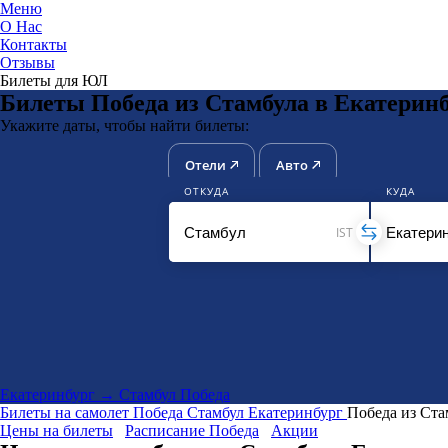
Меню
О Нас
Контакты
ЮниТи
Отзывы
Билеты для ЮЛ
Билеты Победа из Стамбула в Екатерин
Укажите даты, чтобы найти билеты:
Отели
Авто
ОТКУДА
КУДА
IST
Екатеринбург → Стамбул Победа
Билеты на самолет
Победа
Стамбул
Екатеринбург
Победа из Ста
Цены на билеты
Расписание Победа
Акции