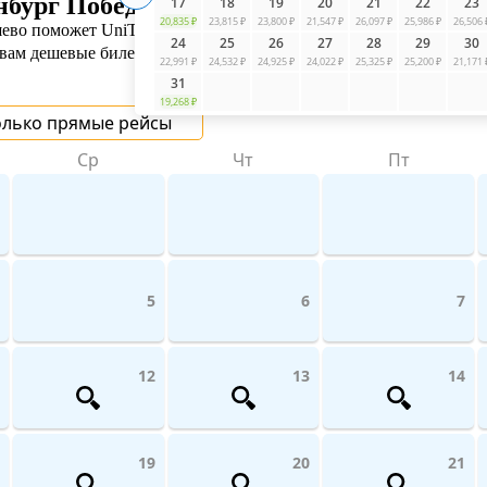
нбург Победа
17
18
19
20
21
22
23
20,835 ₽
23,815 ₽
23,800 ₽
21,547 ₽
26,097 ₽
25,986 ₽
26,506 
ево поможет UniTicket.ru. Мы сравниваем цены на рейсы по все
24
25
26
27
28
29
30
 вам дешевые билеты от 12 424 ₽
22,991 ₽
24,532 ₽
24,925 ₽
24,022 ₽
25,325 ₽
25,200 ₽
21,171 
31
19,268 ₽
олько прямые рейсы
Ср
Чт
Пт
5
6
7
12
13
14
19
20
21