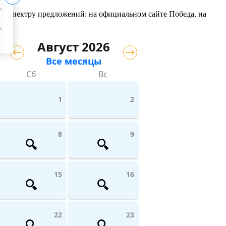
₽
му спектру предложений: на официальном сайте Победа, на
₽
Август 2026
Все месяцы
Сб
Вс
1
2
8
9
15
16
22
23