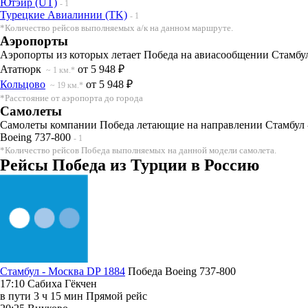
Ютэйр (UT)
- 1
Турецкие Авиалинии (TK)
- 1
*Количество рейсов выполняемых а/к на данном маршруте.
Аэропорты
Аэропорты из которых летает Победа на авиасообщении Стамбул
Ататюрк
от 5 948 ₽
~ 1 км.*
Кольцово
от 5 948 ₽
~ 19 км.*
*Расстояние от аэропорта до города
Самолеты
Самолеты компании Победа летающие на направлении Стамбул -
Boeing 737-800
- 1
*Количество рейсов Победа выполняемых на данной модели самолета.
Рейсы Победа из Турции в Россию
Стамбул - Москва DP 1884
Победа
Boeing 737-800
17:10
Сабиха Гёкчен
в пути
3 ч 15 мин
Прямой рейс