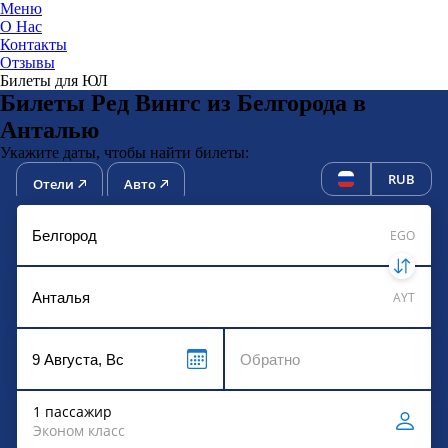
Меню
О Нас
Контакты
ЮниТи
Отзывы
Билеты для ЮЛ
Билеты Ред Вингс из Белгорода в
Анталью
Укажите даты, чтобы найти билеты:
RUB
Отели
Авто
EGO
AYT
1 пассажир
Эконом класс