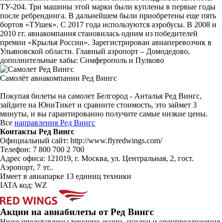
ТУ-204. Три машины этой марки были куплены в первые годы
после ребрендинга. В дальнейшем были приобретены еще пять
бортов «ТУшек». С 2017 года используются аэробусы. В 2008 и
2010 гг. авиакомпания становилась одним из победителей
премии «Крылья России». Зарегистрирован авиаперевозчик в
Ульяновской области. Главный аэропорт – Домодедово,
дополнительные хабы: Симферополь и Пулково
Самолёт авиакомпании Ред Вингс
Покупая билеты на самолет Белгород - Анталья Ред Вингс,
зайдите на ЮниТикет и сравните стоимость, это займет 3
минуты, и вы гарантированно получите самые низкие цены.
Все
направления Ред Вингс
Контакты Ред Вингс
Официальный сайт: http://www.flyredwings.com/
Телефон: 7 800 700 2 700
Адрес офиса: 121019, г. Москва, ул. Центральная, 2, гост.
Аэропорт, 7 эт..
Имеет в авиапарке 13 единиц техники
IATA код: WZ
Акции на авиабилеты от Ред Вингс
Ниже представлены текущие акции, скидки и спецпредложения