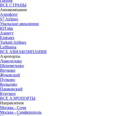
Греция
ВСЕ СТРАНЫ
Авиакомпании
Аэрофлот
S7 Airlines
Уральские авиалинии
ЮТэйр
Азимут
Emirates
Turkish Airlines
Lufthansa
ВСЕ АВИАКОМПАНИИ
Аэропорты
Домодедово
Шереметьево
Внуково
Жуковский
Пулково
Кольцово
Пашковский
Курумоч
ВСЕ АЭРОПОРТЫ
Направления
Москва - Сочи
Москва - Симферополь