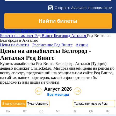
Открыть Aviasales в новом окне
Найти билеты
Анталья → Белгород Ред Вингс
Билеты на самолет
Ред Вингс
Белгород
Анталья
Ред Вингс из
Белгорода в Анталью
Цены на билеты
Расписание Ред Вингс
Акции
Цены на авиабилеты Белгород -
Анталья Ред Вингс
Купить авиабилеты Ред Вингс Белгород - Анталья (Турция)
дешево поможет UniTicket.ru. Мы сравниваем цены на рейсы по
всему спектру предложений: на официальном сайте Ред Вингс,
на сайтах наших партнеров, кассах аэропортов, что бы
предложить вам дешевые билеты
Август 2026
Все месяцы
В одну сторону
Туда-обратно
Только прямые рейсы
Пн
Вт
Ср
Чт
Пт
Сб
Вс