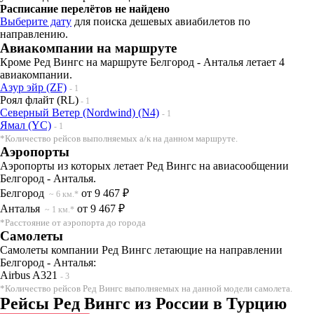
Расписание перелётов не найдено
Выберите дату
для поиска дешевых авиабилетов по
направлению.
Авиакомпании на маршруте
Кроме Ред Вингс на маршруте Белгород - Анталья летает 4
авиакомпании.
Азур эйр (ZF)
- 1
Роял флайт (RL)
- 1
Северный Ветер (Nordwind) (N4)
- 1
Ямал (YC)
- 1
*Количество рейсов выполняемых а/к на данном маршруте.
Аэропорты
Аэропорты из которых летает Ред Вингс на авиасообщении
Белгород - Анталья.
Белгород
от 9 467 ₽
~ 6 км.*
Анталья
от 9 467 ₽
~ 1 км.*
*Расстояние от аэропорта до города
Самолеты
Самолеты компании Ред Вингс летающие на направлении
Белгород - Анталья:
Airbus A321
- 3
*Количество рейсов Ред Вингс выполняемых на данной модели самолета.
Рейсы Ред Вингс из России в Турцию