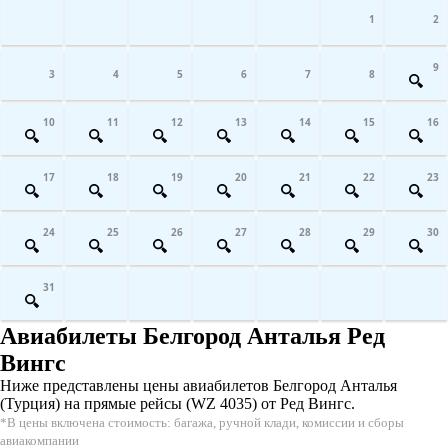
1
2
9
3
4
5
6
7
8
10
11
12
13
14
15
16
17
18
19
20
21
22
23
24
25
26
27
28
29
30
31
Авиабилеты Белгород Анталья Ред
Вингс
Ниже представлены цены авиабилетов Белгород Анталья
(Турция) на прямые рейсы (WZ 4035) от Ред Вингс.
*В цены включена стоимость: багажа, ручной клади, комиссии и сборы
авиакомпании