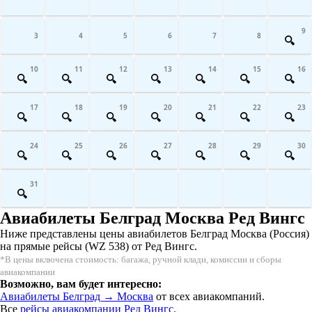
9
3
4
5
6
7
8
10
11
12
13
14
15
16
17
18
19
20
21
22
23
24
25
26
27
28
29
30
31
Авиабилеты Белград Москва Ред Вингс
Ниже представлены цены авиабилетов Белград Москва (Россия)
на прямые рейсы (WZ 538) от Ред Вингс.
*В цены включена стоимость: багажа, ручной клади, комиссии и сборы
авиакомпании
Возможно, вам будет интересно:
Авиабилеты Белград → Москва
от всех авиакомпаний.
Все
рейсы авиакомпании Ред Вингс
.