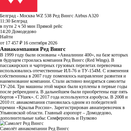
Белград - Москва WZ 538
Ред Вингс
Airbus A320
11:30
Белград
в пути
2 ч 50 мин
Прямой рейс
14:20
Домодедово
Найти
от 17 457 ₽
16 сентября 2026
Авиакомпания Ред Вингс
В 1999 году были основаны «Авиалинии 400», на базе которых
в будущем строилась компания Ред Вингс (Red Wings). В
пассажирских и чартерных грузовых перелетах перевозчика
использовались отечественные ИЛ-76 и ТУ-154М. С изменения
собственника в 2007 году поменялось направление развития и
наименование компании. Стали активно внедряться самолеты
ТУ-204. Три машины этой марки были куплены в первые годы
после ребрендинга. В дальнейшем были приобретены еще пять
бортов «ТУшек». С 2017 года используются аэробусы. В 2008 и
2010 гг. авиакомпания становилась одним из победителей
премии «Крылья России». Зарегистрирован авиаперевозчик в
Ульяновской области. Главный аэропорт – Домодедово,
дополнительные хабы: Симферополь и Пулково
Самолёт авиакомпании Ред Вингс