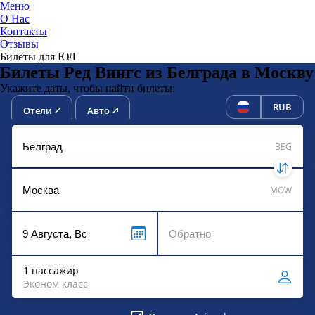
Меню
О Нас
Контакты
ЮниТи
Отзывы
Билеты для ЮЛ
Билеты Ред Вингс из Белграда в Москву
Укажите даты, чтобы найти билеты:
RUB
Отели
Авто
BEG
MOW
1 пассажир
Эконом класс