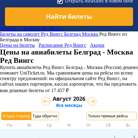
Открыть Aviasales в новом окне
Найти билеты
Москва → Белград Ред Вингс
Билеты на самолет
Ред Вингс
Белград
Москва
Ред Вингс из
Белграда в Москву
Цены на билеты
Расписание Ред Вингс
Акции
Цены на авиабилеты Белград - Москва
Ред Вингс
Купить авиабилеты Ред Вингс Белград - Москва (Россия) дешево
поможет UniTicket.ru. Мы сравниваем цены на рейсы по всему
спектру предложений: на официальном сайте Ред Вингс, на
сайтах наших партнеров, кассах аэропортов, что бы предложить
вам дешевые билеты от 17 457 ₽
Август 2026
Все месяцы
В одну сторону
Туда-обратно
Только прямые рейсы
Пн
Вт
Ср
Чт
Пт
Сб
Вс
1
2