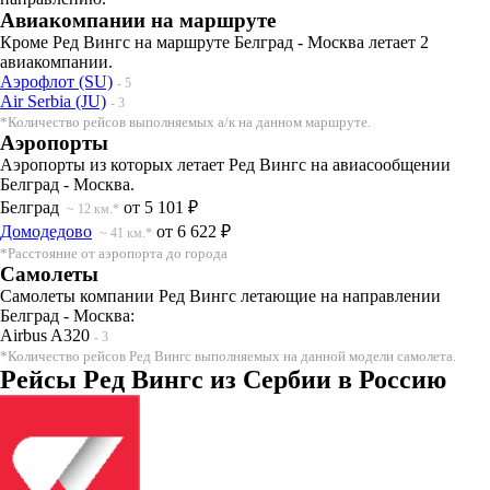
Авиакомпании на маршруте
Кроме Ред Вингс на маршруте Белград - Москва летает 2
авиакомпании.
Аэрофлот (SU)
- 5
Air Serbia (JU)
- 3
*Количество рейсов выполняемых а/к на данном маршруте.
Аэропорты
Аэропорты из которых летает Ред Вингс на авиасообщении
Белград - Москва.
Белград
от 5 101 ₽
~ 12 км.*
Домодедово
от 6 622 ₽
~ 41 км.*
*Расстояние от аэропорта до города
Самолеты
Самолеты компании Ред Вингс летающие на направлении
Белград - Москва:
Airbus A320
- 3
*Количество рейсов Ред Вингс выполняемых на данной модели самолета.
Рейсы Ред Вингс из Сербии в Россию