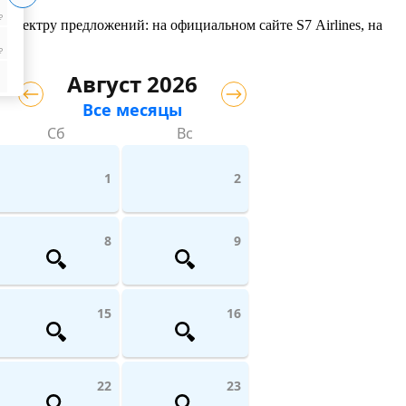
₽
 спектру предложений: на официальном сайте S7 Airlines, на
₽
Август 2026
Все месяцы
Сб
Вс
1
2
8
9
15
16
22
23