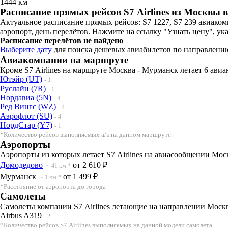
1444 км
Расписание прямых рейсов S7 Airlines из Москвы
Актуальное расписание прямых рейсов: S7 1227, S7 239 авиаком
аэропорт, день перелётов. Нажмите на ссылку "Узнать цену", ук
Расписание перелётов не найдено
Выберите дату
для поиска дешевых авиабилетов по направлени
Авиакомпании на маршруте
Кроме S7 Airlines на маршруте Москва - Мурманск летает 6 ави
Ютэйр (UT)
- 1
Руслайн (7R)
- 1
Нордавиа (5N)
- 4
Ред Вингс (WZ)
- 4
Аэрофлот (SU)
- 4
НордСтар (Y7)
- 1
*Количество рейсов выполняемых а/к на данном маршруте.
Аэропорты
Аэропорты из которых летает S7 Airlines на авиасообщении Мос
Домодедово
от 2 610 ₽
~ 41 км.*
Мурманск
от 1 499 ₽
~ 1 км.*
*Расстояние от аэропорта до города
Самолеты
Самолеты компании S7 Airlines летающие на направлении Моск
Airbus A319
- 2
*Количество рейсов S7 Airlines выполняемых на данной модели самолета.