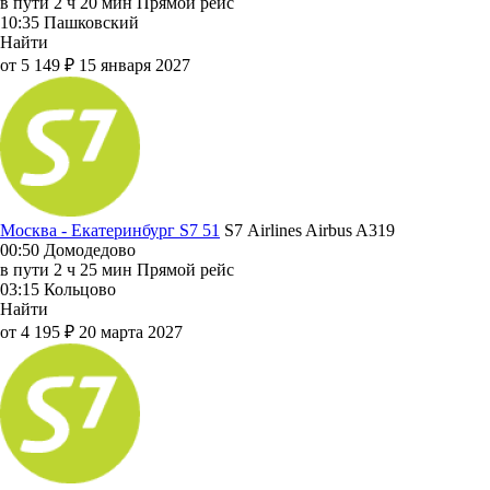
в пути
2 ч 20 мин
Прямой рейс
10:35
Пашковский
Найти
от 5 149 ₽
15 января 2027
Москва - Екатеринбург S7 51
S7 Airlines
Airbus A319
00:50
Домодедово
в пути
2 ч 25 мин
Прямой рейс
03:15
Кольцово
Найти
от 4 195 ₽
20 марта 2027