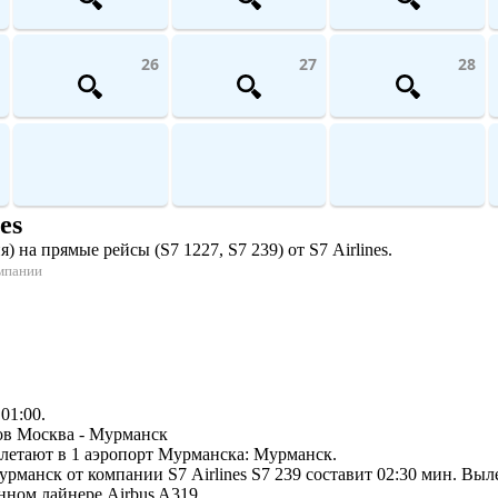
26
27
28
es
на прямые рейсы (S7 1227, S7 239) от S7 Airlines.
омпании
01:00.
сов Москва - Мурманск
летают в 1 аэропорт Мурманска: Мурманск.
манск от компании S7 Airlines S7 239 составит 02:30 мин. Вылет
ном лайнере Airbus A319.