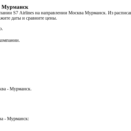
 в Мурманск
пании S7 Airlines на направлении Москва Мурманск. Из расписан
ажите даты и сравните цены.
ю.
акомпании.
ква - Мурманск.
ва - Мурманск: