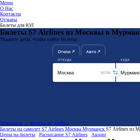
Меню
О Нас
Контакты
ЮниТи
Отзывы
Билеты для ЮЛ
Билеты S7 Airlines из Москвы в Мурман
Укажите даты, чтобы найти билеты:
Отели
Авто
ОТКУДА
КУДА
MOW
Мурманск → Москва S7 Airlines
Билеты на самолет
S7 Airlines
Москва
Мурманск
S7 Airlines из
Цены на билеты
Расписание S7 Airlines
Акции