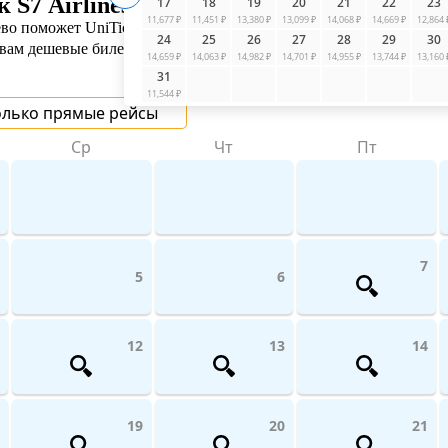
S7 Airlines
17
18
19
20
21
22
23
11,677 ₽
11,451 ₽
13,380 ₽
13,099 ₽
14,068 ₽
14,669 ₽
12,864 
во поможет UniTicket.ru. Мы сравниваем цены на рейсы по всему
24
25
26
27
28
29
30
 вам дешевые билеты от 3 996 ₽
14,659 ₽
14,063 ₽
14,982 ₽
14,701 ₽
14,955 ₽
13,744 ₽
13,160 
31
11,544 ₽
олько прямые рейсы
Ср
Чт
Пт
7
5
6
12
13
14
19
20
21