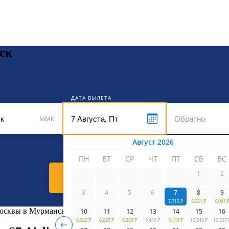
кет
ск
ДАТА ВЫЛЕТА
MMK
Август 2026
ПН
ВТ
СР
ЧТ
ПТ
СБ
ВС
1
2
Найти билеты
3
4
5
6
7
8
9
7,710 ₽
5,051 ₽
6,041 
 Москвы в Мурманск
10
11
12
13
14
15
16
6,062 ₽
6,025 ₽
8,263 ₽
9,440 ₽
9,144 ₽
10,840 ₽
10,537 