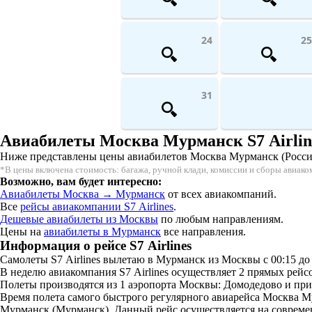
24
25
31
Авиабилеты Москва Мурманск S7 Airlin
Ниже представлены цены авиабилетов Москва Мурманск (Россия) 
*В цены включена стоимость: багажа, ручной клади, комиссии и сборы авиак
Возможно, вам будет интересно:
Авиабилеты Москва → Мурманск
от всех авиакомпаний.
Все
рейсы авиакомпании S7 Airlines
.
Дешевые авиабилеты из Москвы
по любым направлениям.
Цены на
авиабилеты в Мурманск
все направления.
Информация о рейсе S7 Airlines
Самолеты S7 Airlines вылетаю в Мурманск из Москвы с 00:15 до 
В неделю авиакомпания S7 Airlines осуществляет 2 прямых рей
Полеты производятся из 1 аэропорта Москвы: Домодедово и при
Время полета самого быстрого регулярного авиарейса Москва Мур
Мурманск (Мурманск). Данный рейс осуществляется на современ