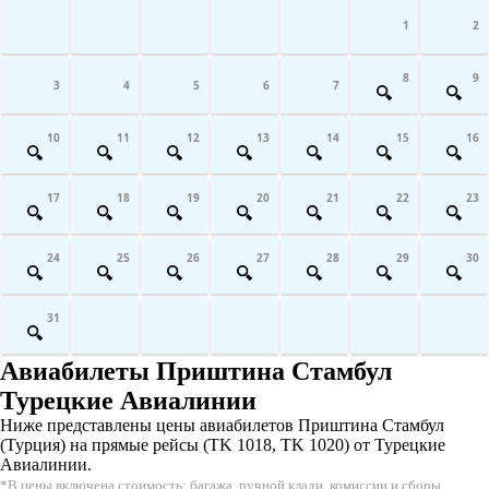
1
2
8
9
3
4
5
6
7
10
11
12
13
14
15
16
17
18
19
20
21
22
23
24
25
26
27
28
29
30
31
Авиабилеты Приштина Стамбул
Турецкие Авиалинии
Ниже представлены цены авиабилетов Приштина Стамбул
(Турция) на прямые рейсы (TK 1018, TK 1020) от Турецкие
Авиалинии.
*В цены включена стоимость: багажа, ручной клади, комиссии и сборы