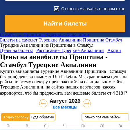
Открыть Aviasales в новом окне
Найти билеты
Стамбул → Приштина Турецкие Авиалинии
Билеты на самолет
Турецкие Авиалинии
Приштина
Стамбул
Турецкие Авиалинии из Приштины в Стамбул
Цены на билеты
Расписание Турецкие Авиалинии
Акции
Цены на авиабилеты Приштина -
Стамбул Турецкие Авиалинии
Купить авиабилеты Турецкие Авиалинии Приштина - Стамбул
(Турция) дешево поможет UniTicket.ru. Мы сравниваем цены на
рейсы по всему спектру предложений: на официальном сайте
Турецкие Авиалинии, на сайтах наших партнеров, кассах
аэропортов, что бы предложить вам дешевые билеты от 4 318 ₽
Август 2026
Все месяцы
В одну сторону
Туда-обратно
Только прямые рейсы
Пн
Вт
Ср
Чт
Пт
Сб
Вс