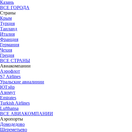
Казань
ВСЕ ГОРОДА
Страны
Крым
Турция
Таиланд
Италия
Франция
Германия
Чехия
Греция
ВСЕ СТРАНЫ
Авиакомпании
Аэрофлот
S7 Airlines
Уральские авиалинии
ЮТэйр
Азимут
Emirates
Turkish Airlines
Lufthansa
ВСЕ АВИАКОМПАНИИ
Аэропорты
Домодедово
Шереметьево