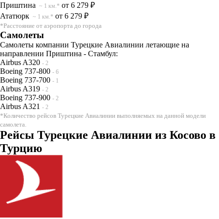
Приштина
от 6 279 ₽
~ 1 км.*
Ататюрк
от 6 279 ₽
~ 1 км.*
*Расстояние от аэропорта до города
Самолеты
Самолеты компании Турецкие Авиалинии летающие на
направлении Приштина - Стамбул:
Airbus A320
- 2
Boeing 737-800
- 6
Boeing 737-700
- 1
Airbus A319
- 2
Boeing 737-900
- 2
Airbus A321
- 2
*Количество рейсов Турецкие Авиалинии выполняемых на данной модели
самолета.
Рейсы Турецкие Авиалинии из Косово в
Турцию