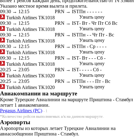
Более 1 рейсов каждый день, продолжительностью от 1ч 35мин
Указано местное время вылета и прилета.
09:30
→
12:15
PRN → IST
Пн
-
-
-
-
-
-
Узнать цену
Turkish Airlines
TK1018
09:30
→
12:15
PRN → IST
-
Вт
-
Чт
Пт
Сб
Вс
Узнать цену
Turkish Airlines
TK1018
09:30
→
12:15
PRN → IST
Пн
-
-
Чт
Пт
-
Вс
Узнать цену
Turkish Airlines
TK1018
09:30
→
12:15
PRN → IST
Пн
-
Ср
-
-
-
-
Узнать цену
Turkish Airlines
TK1018
09:30
→
12:15
PRN → IST
-
Вт
-
-
-
Сб
-
Узнать цену
Turkish Airlines
TK1018
20:25
→
23:05
PRN → IST
-
-
-
-
-
Сб
-
Узнать цену
Turkish Airlines
TK1020
20:25
→
23:05
PRN → IST
Пн
-
-
-
Пт
-
Вс
Узнать цену
Turkish Airlines
TK1020
Авиакомпании на маршруте
Кроме Турецкие Авиалинии на маршруте Приштина - Стамбул
летает 1 авиакомпании.
Pegasus Airlines (PC)
- 1
*Количество рейсов выполняемых а/к на данном маршруте.
Аэропорты
Аэропорты из которых летает Турецкие Авиалинии на
авиасообщении Приштина - Стамбул.