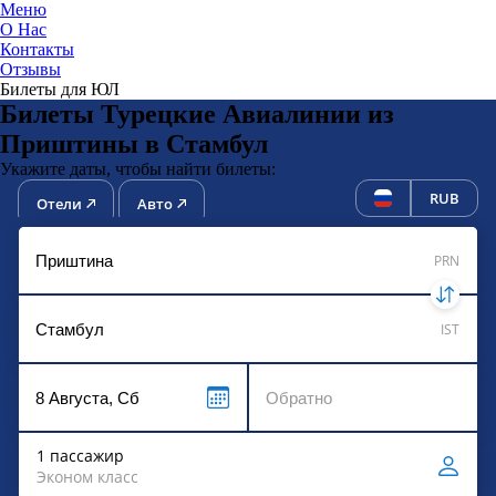
Меню
О Нас
Контакты
ЮниТи
Отзывы
Билеты для ЮЛ
Билеты Турецкие Авиалинии из
Приштины в Стамбул
Укажите даты, чтобы найти билеты:
RUB
Отели
Авто
PRN
IST
1 пассажир
Эконом класс