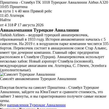
Приштина - Стамбул TK 1018
Турецкие Авиалинии
Airbus A320
10:05
Приштина
в пути
1 ч 40 мин
Прямой рейс
11:45
Ататюрк
Найти
от 4 318 ₽
17 августа 2026
Авиакомпания Турецкие Авиалинии
Turkish Airlines – ведущий турецкий авиаперевозчик,
образованный в 1933 году. История авиакомпании началась с 5
самолетов. На 2019 г. в воздушном парке компании числятся 335
бортов. Перевозчик состоит в авиационном союзе Стар Альянс,
имеет три дочерние компании. Главный офис предприятия
расположен в Стамбуле (Турция). Авиаперевозчик использует
несколько хабов: Новый аэропорт Стамбула (основной),
международные авиагавани им. Ататюрка, С. Гёкчен, Эсенбога
(дополнительные).
Самолёт авиакомпании Турецкие Авиалинии
Покупая билеты на самолет Приштина - Стамбул Турецкие
Авиалинии, зайдите на ЮниТикет и сравните стоимость, это
займет 3 минуты, и вы гарантированно получите самые низкие
цены.
Все
направления Турецкие Авиалинии