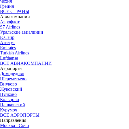
Чехия
Греция
ВСЕ СТРАНЫ
Авиакомпании
Аэрофлот
S7 Airlines
Уральские авиалинии
ЮТэйр
Азимут
Emirates
Turkish Airlines
Lufthansa
ВСЕ АВИАКОМПАНИИ
Аэропорты
Домодедово
Шереметьево
Внуково
Жуковский
Пулково
Кольцово
Пашковский
Курумоч
ВСЕ АЭРОПОРТЫ
Направления
Москва - Сочи