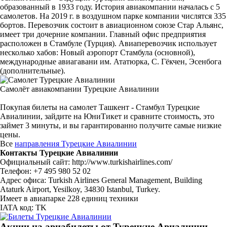
образованный в 1933 году. История авиакомпании началась с 5
самолетов. На 2019 г. в воздушном парке компании числятся 335
бортов. Перевозчик состоит в авиационном союзе Стар Альянс,
имеет три дочерние компании. Главный офис предприятия
расположен в Стамбуле (Турция). Авиаперевозчик использует
несколько хабов: Новый аэропорт Стамбула (основной),
международные авиагавани им. Ататюрка, С. Гёкчен, Эсенбога
(дополнительные).
Самолёт авиакомпании Турецкие Авиалинии
Покупая билеты на самолет Ташкент - Стамбул Турецкие
Авиалинии, зайдите на ЮниТикет и сравните стоимость, это
займет 3 минуты, и вы гарантированно получите самые низкие
цены.
Все
направления Турецкие Авиалинии
Контакты Турецкие Авиалинии
Официальный сайт: http://www.turkishairlines.com/
Телефон: +7 495 980 52 02
Адрес офиса: Turkish Airlines General Management, Building
Ataturk Airport, Yesilkoy, 34830 Istanbul, Turkey.
Имеет в авиапарке 228 единиц техники
IATA код: TK
Акции на авиабилеты от Турецкие Авиалинии