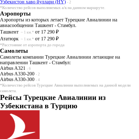
Узбекистон хаво йуллари (HY)
- 2
*Количество рейсов выполняемых а/к на данном маршруте.
Аэропорты
Аэропорты из которых летает Турецкие Авиалинии на
авиасообщении Ташкент - Стамбул.
Ташкент
от 17 290 ₽
~ 1 км.*
Ататюрк
от 17 290 ₽
~ 1 км.*
*Расстояние от аэропорта до города
Самолеты
Самолеты компании Турецкие Авиалинии летающие на
направлении Ташкент - Стамбул:
Airbus A321
- 6
Airbus A330-200
- 2
Airbus A330-300
- 4
*Количество рейсов Турецкие Авиалинии выполняемых на данной модели
самолета.
Рейсы Турецкие Авиалинии из
Узбекистана в Турцию