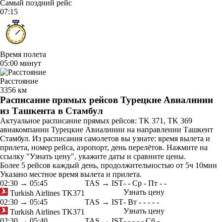
Самый поздний рейс
07:15
Время полета
05:00 минут
Расстояние
3356 км
Расписание прямых рейсов Турецкие Авиалинии
из Ташкента в Стамбул
Актуальное расписание прямых рейсов: TK 371, TK 369
авиакомпании Турецкие Авиалинии на направлении Ташкент
Стамбул. Из расписания самолетов вы узнате: время вылета и
прилета, номер рейса, аэропорт, день перелётов. Нажмите на
ссылку "Узнать цену", укажите даты и сравните цены.
Более 5 рейсов каждый день, продолжительностью от 5ч 10мин
Указано местное время вылета и прилета.
02:30
→
05:45
TAS → IST
-
-
Ср
-
Пт
-
-
Узнать цену
Turkish Airlines
TK371
02:30
→
05:45
TAS → IST
-
Вт
-
-
-
-
-
Узнать цену
Turkish Airlines
TK371
02:30
→
05:40
TAS → IST
-
-
-
-
-
Сб
-