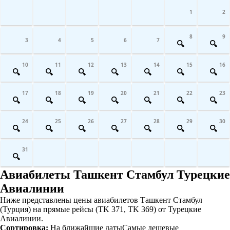
1
2
8
9
3
4
5
6
7
10
11
12
13
14
15
16
17
18
19
20
21
22
23
24
25
26
27
28
29
30
31
Авиабилеты Ташкент Стамбул Турецкие
Авиалинии
Ниже представлены цены авиабилетов Ташкент Стамбул
(Турция) на прямые рейсы (TK 371, TK 369) от Турецкие
Авиалинии.
Сортировка:
На ближайшие даты
Самые дешевые