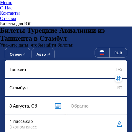
Меню
О Нас
Контакты
ЮниТи
Отзывы
Билеты для ЮЛ
Билеты Турецкие Авиалинии из
Ташкента в Стамбул
Укажите даты, чтобы найти билеты:
RUB
Отели
Авто
TAS
IST
1 пассажир
Эконом класс