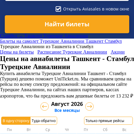
Открыть Aviasales в новом окне
Найти билеты
Стамбул → Ташкент Турецкие Авиалинии
Билеты на самолет
Турецкие Авиалинии
Ташкент
Стамбул
Турецкие Авиалинии из Ташкента в Стамбул
Цены на билеты
Расписание Турецкие Авиалинии
Акции
Цены на авиабилеты Ташкент - Стамбул
Турецкие Авиалинии
Купить авиабилеты Турецкие Авиалинии Ташкент - Стамбул
(Турция) дешево поможет UniTicket.ru. Мы сравниваем цены на
рейсы по всему спектру предложений: на официальном сайте
Турецкие Авиалинии, на сайтах наших партнеров, кассах
аэропортов, что бы предложить вам дешевые билеты от 13 232 ₽
Август 2026
Все месяцы
В одну сторону
Туда-обратно
Только прямые рейсы
Пн
Вт
Ср
Чт
Пт
Сб
Вс