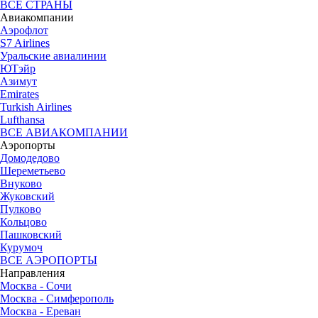
ВСЕ СТРАНЫ
Авиакомпании
Аэрофлот
S7 Airlines
Уральские авиалинии
ЮТэйр
Азимут
Emirates
Turkish Airlines
Lufthansa
ВСЕ АВИАКОМПАНИИ
Аэропорты
Домодедово
Шереметьево
Внуково
Жуковский
Пулково
Кольцово
Пашковский
Курумоч
ВСЕ АЭРОПОРТЫ
Направления
Москва - Сочи
Москва - Симферополь
Москва - Ереван