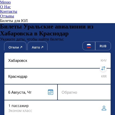
Меню
О Нас
Контакты
ЮниТи
Отзывы
Билеты для ЮЛ
Билеты Уральские авиалинии из
Хабаровска в Краснодар
Укажите даты, чтобы найти билеты:
RUB
Отели
Авто
KHV
KRR
1 пассажир
Эконом класс