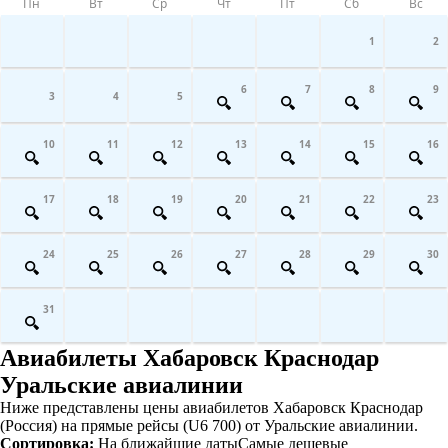
Пн
Вт
Ср
Чт
Пт
Сб
Вс
1
2
6
7
8
9
3
4
5
10
11
12
13
14
15
16
17
18
19
20
21
22
23
24
25
26
27
28
29
30
31
Авиабилеты Хабаровск Краснодар
Уральские авиалинии
Ниже представлены цены авиабилетов Хабаровск Краснодар
(Россия) на прямые рейсы (U6 700) от Уральские авиалинии.
Сортировка:
На ближайшие даты
Самые дешевые