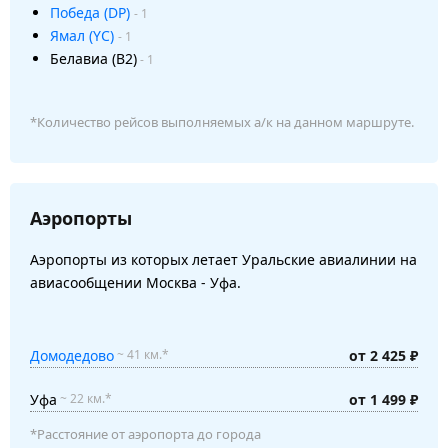
Победа (DP)
- 1
Ямал (YC)
- 1
Белавиа (B2)
- 1
*Количество рейсов выполняемых а/к на данном маршруте.
Аэропорты
Аэропорты из которых летает Уральские авиалинии на
авиасообщении Москва - Уфа.
Домодедово
от 2 425 ₽
~ 41 км.*
Уфа
от 1 499 ₽
~ 22 км.*
*Расстояние от аэропорта до города