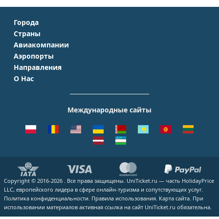
Города
Страны
Москва
Авиакомпании
Крым
Санкт-Петербург
Аэропорты
Аэрофлот
Турция
Симферополь
Направления
Домодедово
S7 Airlines
Таиланд
Краснодар
О Нас
Москва - Сочи
Шереметьево
Уральские авиалинии
Италия
Новосибирск
О Компании
Москва - Симферополь
Внуково
ЮТэйр
Франция
Екатеринбург
Контакты
Москва - Ереван
Жуковский
Международные сайты
Азимут
Германия
Уфа
Способы оплаты
Москва - Краснодар
Пулково
Emirates
Чехия
Казань
Помощь
Москва - Калининград
Кольцово
Turkish Airlines
Греция
ВСЕ ГОРОДА
Отзывы
Москва - Душанбе
Пашковский
Lufthansa
ВСЕ СТРАНЫ
Наши партнеры
Москва - Екатеринбург
Курумоч
ВСЕ АВИАКОМПАНИИ
Вакансии
Москва - Махачкала
ВСЕ АЭРОПОРТЫ
Copyright © 2016-2026 . Все права защищены. UniTicket.ru — часть HolidayPrice
Блог
ВСЕ НАПРАВЛЕНИЯ
LLC, европейского лидера в сфере онлайн-туризма и сопутствующих услуг.
Как купить билет
Политика конфиденциальности.
Правила использования.
Карта сайта.
При
использовании материалов активная ссылка на сайт UniTicket.ru обязательна.