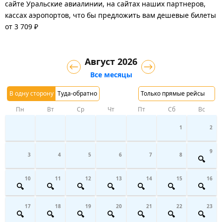
сайте Уральские авиалинии, на сайтах наших партнеров,
кассах аэропортов, что бы предложить вам дешевые билеты
от 3 709 ₽
Август 2026
Все месяцы
В одну сторону
Туда-обратно
Только прямые рейсы
Пн
Вт
Ср
Чт
Пт
Сб
Вс
1
2
9
3
4
5
6
7
8
10
11
12
13
14
15
16
17
18
19
20
21
22
23