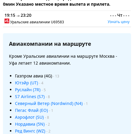
0мин Указано местное время вылета и прилета.
19:15
23:20
-
-
-
Чт
-
-
-
→
Узнать цену
Уральские авиалинии
U69583
Авиакомпании на маршруте
Кроме Уральские авиалинии на маршруте Москва -
Уфа летает 12 авиакомпании.
Газпром авиа (4G)
- 13
Ютэйр (UT)
- 4
Руслайн (7R)
- 5
S7 Airlines (S7)
- 8
Северный Ветер (Nordwind) (N4)
- 1
Пегас Флай (EO)
- 1
Аэрофлот (SU)
- 8
Нордавиа (5N)
- 2
Ред Вингс (WZ)
- 2