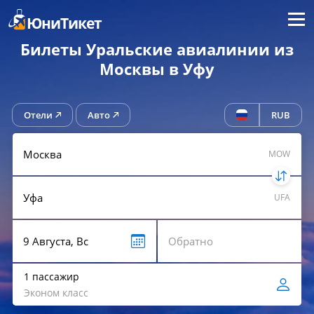
Меню
ЮниТикет
Билеты Уральские авиалинии из
Москвы в Уфу
Отели
Авто
RUB
MOW
UFA
1 пассажир
Эконом класс