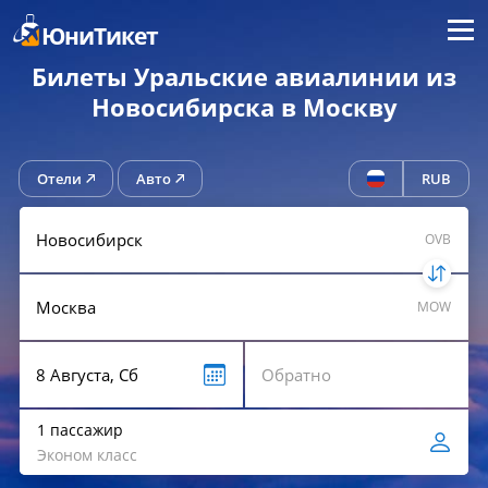
Меню
ЮниТикет
Билеты Уральские авиалинии из
Новосибирска в Москву
Отели
Авто
RUB
OVB
MOW
1 пассажир
Эконом класс