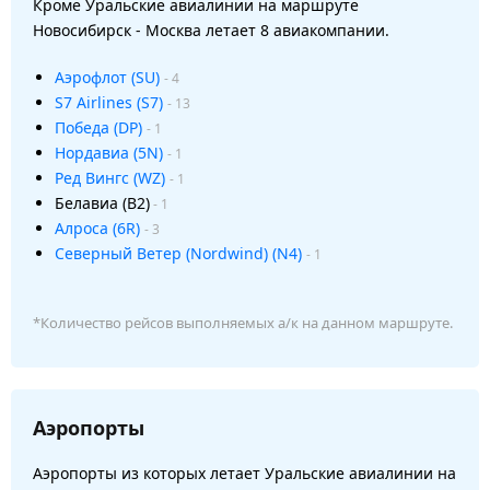
Кроме Уральские авиалинии на маршруте
Новосибирск - Москва летает 8 авиакомпании.
Аэрофлот (SU)
- 4
S7 Airlines (S7)
- 13
Победа (DP)
- 1
Нордавиа (5N)
- 1
Ред Вингс (WZ)
- 1
Белавиа (B2)
- 1
Алроса (6R)
- 3
Северный Ветер (Nordwind) (N4)
- 1
*Количество рейсов выполняемых а/к на данном маршруте.
Аэропорты
Аэропорты из которых летает Уральские авиалинии на