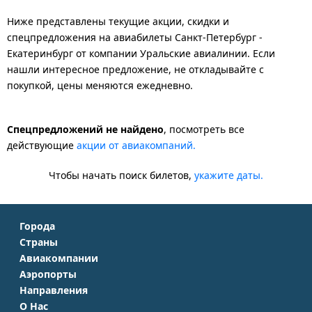
Ниже представлены текущие акции, скидки и
спецпредложения на авиабилеты Санкт-Петербург -
Екатеринбург от компании Уральские авиалинии. Если
нашли интересное предложение, не откладывайте с
покупкой, цены меняются ежедневно.
Спецпредложений не найдено
, посмотреть все
действующие
акции от авиакомпаний.
Чтобы начать поиск билетов,
укажите даты.
Города
Страны
Москва
Авиакомпании
Крым
Санкт-Петербург
Аэропорты
Аэрофлот
Турция
Симферополь
Направления
Домодедово
S7 Airlines
Таиланд
Краснодар
О Нас
Москва - Сочи