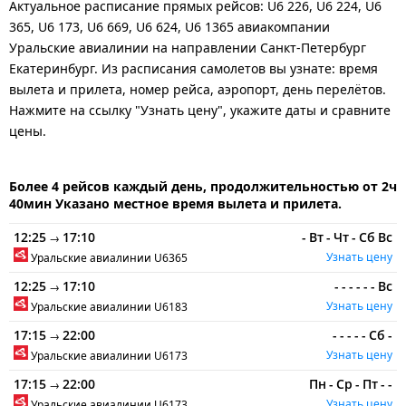
Актуальное расписание прямых рейсов: U6 226, U6 224, U6
365, U6 173, U6 669, U6 624, U6 1365 авиакомпании
Уральские авиалинии на направлении Санкт-Петербург
Екатеринбург. Из расписания самолетов вы узнате: время
вылета и прилета, номер рейса, аэропорт, день перелётов.
Нажмите на ссылку "Узнать цену", укажите даты и сравните
цены.
Более 4 рейсов каждый день, продолжительностью от 2ч
40мин Указано местное время вылета и прилета.
12:25
17:10
-
Вт
-
Чт
-
Сб
Вс
→
Узнать цену
Уральские авиалинии
U6365
12:25
17:10
-
-
-
-
-
-
Вс
→
Узнать цену
Уральские авиалинии
U6183
17:15
22:00
-
-
-
-
-
Сб
-
→
Узнать цену
Уральские авиалинии
U6173
17:15
22:00
Пн
-
Ср
-
Пт
-
-
→
Узнать цену
Уральские авиалинии
U6173