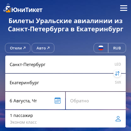
Меню
ЮниТикет
Билеты Уральские авиалинии из
Санкт-Петербурга в Екатеринбург
Отели
Авто
RUB
LED
SVX
1 пассажир
Эконом класс