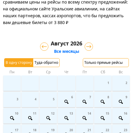
сравниваем цены на рейсы по всему спектру предложений:
на официальном сайте Уральские авиалинии, на сайтах
наших партнеров, кассах аэропортов, что бы предложить
вам дешевые билеты от 3 880 ₽
Август 2026
Все месяцы
В одну сторону
Туда-обратно
Только прямые рейсы
Пн
Вт
Ср
Чт
Пт
Сб
Вс
1
2
6
7
8
9
3
4
5
10
11
12
13
14
15
16
17
18
19
20
21
22
23