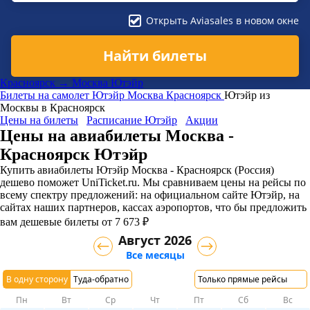
Открыть Aviasales в новом окне
Найти билеты
Красноярск → Москва Ютэйр
Билеты на самолет
Ютэйр
Москва
Красноярск
Ютэйр из
Москвы в Красноярск
Цены на билеты
Расписание Ютэйр
Акции
Цены на авиабилеты Москва -
Красноярск Ютэйр
Купить авиабилеты Ютэйр Москва - Красноярск (Россия)
дешево поможет UniTicket.ru. Мы сравниваем цены на рейсы по
всему спектру предложений: на официальном сайте Ютэйр, на
сайтах наших партнеров, кассах аэропортов, что бы предложить
вам дешевые билеты от 7 673 ₽
Август 2026
Все месяцы
В одну сторону
Туда-обратно
Только прямые рейсы
Пн
Вт
Ср
Чт
Пт
Сб
Вс