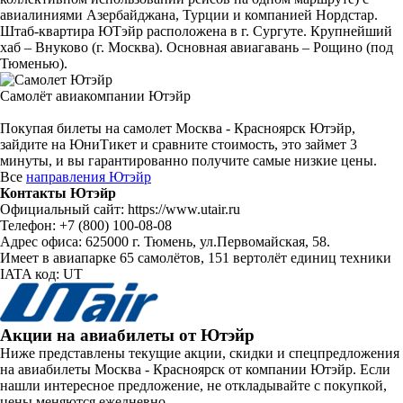
авиалиниями Азербайджана, Турции и компанией Нордстар.
Штаб-квартира ЮТэйр расположена в г. Сургуте. Крупнейший
хаб – Внуково (г. Москва). Основная авиагавань – Рощино (под
Тюменью).
Самолёт авиакомпании Ютэйр
Покупая билеты на самолет Москва - Красноярск Ютэйр,
зайдите на ЮниТикет и сравните стоимость, это займет 3
минуты, и вы гарантированно получите самые низкие цены.
Все
направления Ютэйр
Контакты Ютэйр
Официальный сайт: https://www.utair.ru
Телефон: +7 (800) 100-08-08
Адрес офиса: 625000 г. Тюмень, ул.Первомайская, 58.
Имеет в авиапарке 65 самолётов, 151 вертолёт единиц техники
IATA код: UT
Акции на авиабилеты от Ютэйр
Ниже представлены текущие акции, скидки и спецпредложения
на авиабилеты Москва - Красноярск от компании Ютэйр. Если
нашли интересное предложение, не откладывайте с покупкой,
цены меняются ежедневно.