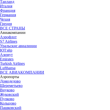
Таиланд
Италия
Франция
Германия
Чехия
Греция
ВСЕ СТРАНЫ
Авиакомпании
Аэрофлот
S7 Airlines
Уральские авиалинии
ЮТэйр
Азимут
Emirates
Turkish Airlines
Lufthansa
ВСЕ АВИАКОМПАНИИ
Аэропорты
Домодедово
Шереметьево
Внуково
Жуковский
Пулково
Кольцово
Пашковский