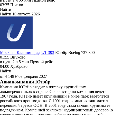
в пути
1 ч 50 мин
Прямой рейс
03:35
Платов
Найти
Найти
10 августа 2026
Москва - Калининград UT 393
Ютэйр
Boeing 737-800
01:55
Внуково
в пути
2 ч 5 мин
Прямой рейс
04:00
Храброво
Найти
от 4 148 ₽
08 февраля 2027
Авиакомпания Ютэйр
Компания ЮТэйр входит в пятерку крупнейших
авиаперевозчиков в стране. Свою историю компания ведет с
1967 года. ЮТэйр имеет крупнейший в мире парк вертолетов
российского производства. С 1991 года компания занимается
перевозкой грузов ООН. В 2001 году стала самым крупным ее
подрядчиком. Компанией заключен код-шеринговый договор (о
коллективном использовании рейсов на одном маршруте) с