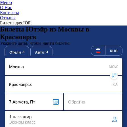
Меню
О Нас
Контакты
ЮниТи
Отзывы
Билеты для ЮЛ
Билеты Ютэйр из Москвы в
Красноярск
Укажите даты, чтобы найти билеты:
RUB
Отели
Авто
MOW
KJA
1 пассажир
Эконом класс