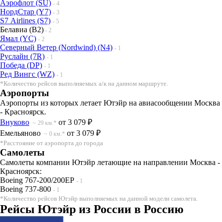
Аэрофлот (SU)
- 4
НордСтар (Y7)
- 3
S7 Airlines (S7)
- 5
Белавиа (B2)
- 2
Ямал (YC)
- 2
Северный Ветер (Nordwind) (N4)
- 1
Руслайн (7R)
- 1
Победа (DP)
- 1
Ред Вингс (WZ)
- 1
*Количество рейсов выполняемых а/к на данном маршруте.
Аэропорты
Аэропорты из которых летает Ютэйр на авиасообщении Москва
- Красноярск.
Внуково
от 3 079 ₽
~ 29 км.*
Емельяново
от 3 079 ₽
~ 0 км.*
*Расстояние от аэропорта до города
Самолеты
Самолеты компании Ютэйр летающие на направлении Москва -
Красноярск:
Boeing 767-200/200ЕР
- 1
Boeing 737-800
- 1
*Количество рейсов Ютэйр выполняемых на данной модели самолета.
Рейсы Ютэйр из России в Россию