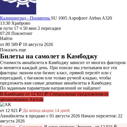
Калининград - Пномпень
SU 1005
Аэрофлот
Airbus A320
13:30
Храброво
в пути
17 ч 50 мин
2 пересадки
07:20
Покэнтонг
Найти
от 80 589 ₽
10 августа 2026
Показать еще
Билеты на самолет в Камбоджу
Стоимость авиабилета в Камбоджу зависит от многих фактором
и меняется каждый день. При поиске мы учитываем все эти
факторы: эконом или бизнес класс, прямой перелёт или с
пересадкой, с багажом или только ручной кладью, чтобы
предложить вам самые дешевые авиабилеты в Камбоджу.
По заданным параметрам направлений не найдено!
В Камбоджу от 12 921 ₽! Специальные предложения от
авиакомпании AirAsia
от 12 921 ₽
До конца акции 14 дней
Авиабилеты в продаже с 01 августа 2026
Начало перелетов: 22
августа 2026
Бангкок - Сиануквиль
В одну сторону, Эконом - от 12 921 ₽