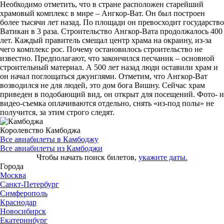
Необходимо отметить, что в стране расположен старейший
храмовый комплекс в мире – Ангкор-Ват. Он был построен
более тысячи лет назад. По площади он превосходит государство
Ватикан в 3 раза. Строительство Ангкор-Вата продолжалось 400
лет. Каждый правитель смещал центр храма на окраину, из-за
чего комплекс рос. Почему остановилось строительство не
известно. Предполагают, что закончился песчаник – основной
строительный материал. А 500 лет назад люди оставили храм и
он начал поглощаться джунглями. Отметим, что Ангкор-Ват
возводился не для людей, это дом бога Вишну. Сейчас храм
приведен в подобающий вид, он открыт для посещений. Фото- и
видео-съемка оплачиваются отдельно, снять «из-под полы» не
получится, за этим строго следят.
Королевство Камбоджа
Все авиабилеты в Камбоджу
Все авиабилеты из Камбоджи
Чтобы начать поиск билетов,
укажите даты.
Города
Москва
Санкт-Петербург
Симферополь
Краснодар
Новосибирск
Екатеринбург