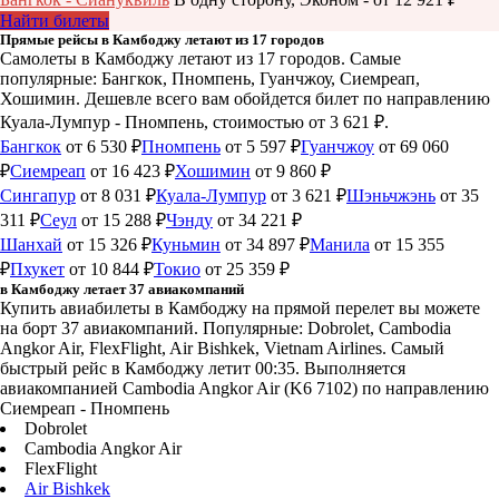
Найти билеты
Прямые рейсы в Камбоджу летают из 17 городов
Самолеты в Камбоджу летают из 17 городов. Самые
популярные: Бангкок, Пномпень, Гуанчжоу, Сиемреап,
Хошимин. Дешевле всего вам обойдется билет по направлению
Куала-Лумпур - Пномпень, стоимостью от 3 621 ₽.
Бангкок
от 6 530 ₽
Пномпень
от 5 597 ₽
Гуанчжоу
от 69 060
₽
Сиемреап
от 16 423 ₽
Хошимин
от 9 860 ₽
Сингапур
от 8 031 ₽
Куала-Лумпур
от 3 621 ₽
Шэньчжэнь
от 35
311 ₽
Сеул
от 15 288 ₽
Чэнду
от 34 221 ₽
Шанхай
от 15 326 ₽
Куньмин
от 34 897 ₽
Манила
от 15 355
₽
Пхукет
от 10 844 ₽
Токио
от 25 359 ₽
в Камбоджу летает 37 авиакомпаний
Купить авиабилеты в Камбоджу на прямой перелет вы можете
на борт 37 авиакомпаний. Популярные: Dobrolet, Cambodia
Angkor Air, FlexFlight, Air Bishkek, Vietnam Airlines. Самый
быстрый рейс в Камбоджу летит 00:35. Выполняется
авиакомпанией Cambodia Angkor Air (K6 7102) по направлению
Сиемреап - Пномпень
Dobrolet
Cambodia Angkor Air
FlexFlight
Air Bishkek