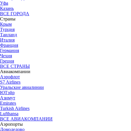
Уфа
Казань
ВСЕ ГОРОДА
Страны
Крым
Турция
Таиланд
Италия
Франция
Германия
Чехия
Греция
ВСЕ СТРАНЫ
Авиакомпании
Аэрофлот
S7 Airlines
Уральские авиалинии
ЮТэйр
Азимут
Emirates
Turkish Airlines
Lufthansa
ВСЕ АВИАКОМПАНИИ
Аэропорты
Домодедово