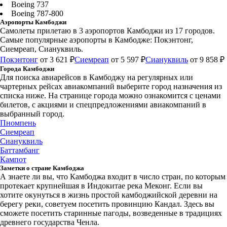
Boeing 737
Boeing 787-800
Аэропорты Камбоджи
Самолеты прилетаю в 3 аэропортов Камбоджи из 17 городов.
Самые популярные аэропорты в Камбодже: Покэнтонг,
Сиемреап, Сиануквиль.
Покэнтонг
от 3 621 ₽
Сиемреап
от 5 597 ₽
Сиануквиль
от 9 858 ₽
Города Камбоджи
Для поиска авиарейсов в Камбоджу на регулярных или
чартерных рейсах авиакомпаний выберите город назначения из
списка ниже. На странице города можно ознакомится с ценами
билетов, с акциями и спецпредложениями авиакомпаний в
выбранный город.
Пномпень
Сиемреап
Сиануквиль
Баттамбанг
Кампот
Заметки о стране Камбоджа
А знаете ли вы, что Камбоджа входит в число стран, по которым
протекает крупнейшая в Индокитае река Меконг. Если вы
хотите окунуться в жизнь простой камбоджийской деревни на
берегу реки, советуем посетить провинцию Кандал. Здесь вы
сможете посетить старинные пагоды, возведенные в традициях
древнего государства Ченла.