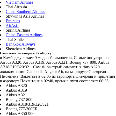
Vietnam Airlines
Thai AirAsia
China Southern Airlines
Skywings Asia Airlines
Emirates
AirAsia
Spring Airlines
China Eastern Airlines
Thai Smile
Bangkok Airways
Shenzhen Airlines
Самолеты летающие в Камбоджу
в Камбоджу летает 9 моделей самолетов. Самые популярные:
Airbus A320, Airbus A319, Airbus A321, Boeing 737-800, Airbus
A318/319/320/321. Самый быстрый самолет Airbus A320
авиакомпании Cambodia Angkor Air, на маршруте Сиемреап -
Пномпень. Вылетает в 02:05 из аэропорта Сиемреап и прилетает
в аэропорт Покэнтонг в 02:40, время в пути составляет 00:35
Airbus A320
Airbus A319
Airbus A321
Boeing 737-800
Airbus A318/319/320/321
Boeing 777-300ER
Airbus A350-900