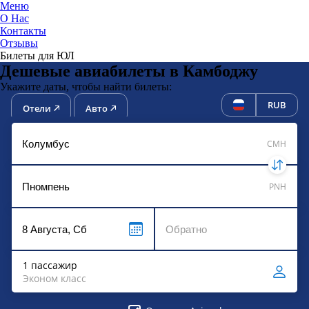
Меню
О Нас
Контакты
ЮниТи
Отзывы
Билеты для ЮЛ
Дешевые авиабилеты в Камбоджу
Укажите даты, чтобы найти билеты:
RUB
Отели
Авто
CMH
PNH
1 пассажир
Эконом класс