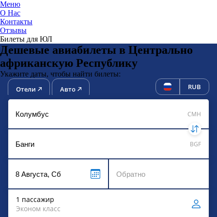
Меню
О Нас
Контакты
ЮниТи
Отзывы
Билеты для ЮЛ
Дешевые авиабилеты в Центрально
африканскую Республику
Укажите даты, чтобы найти билеты:
RUB
Отели
Авто
CMH
BGF
1 пассажир
Эконом класс