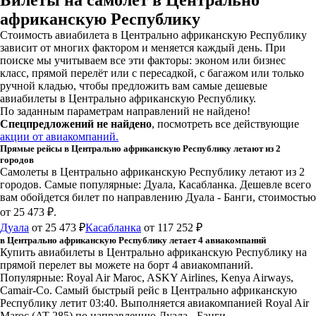
африканскую Республику
Стоимость авиабилета в Центрально африканскую Республику
зависит от многих фактором и меняется каждый день. При
поиске мы учитываем все эти факторы: эконом или бизнес
класс, прямой перелёт или с пересадкой, с багажом или только
ручной кладью, чтобы предложить вам самые дешевые
авиабилеты в Центрально африканскую Республику.
По заданным параметрам направлений не найдено!
Спецпредложений не найдено
, посмотреть все действующие
акции от авиакомпаний.
Прямые рейсы в Центрально африканскую Республику летают из 2
городов
Самолеты в Центрально африканскую Республику летают из 2
городов. Самые популярные: Дуала, Касабланка. Дешевле всего
вам обойдется билет по направлению Дуала - Банги, стоимостью
от 25 473 ₽.
Дуала
от 25 473 ₽
Касабланка
от 117 252 ₽
в Центрально африканскую Республику летает 4 авиакомпаний
Купить авиабилеты в Центрально африканскую Республику на
прямой перелет вы можете на борт 4 авиакомпаний.
Популярные: Royal Air Maroc, ASKY Airlines, Kenya Airways,
Camair-Co. Самый быстрый рейс в Центрально африканскую
Республику летит 03:40. Выполняется авиакомпанией Royal Air
Maroc (AT 285) по направлению Дуала - Банги