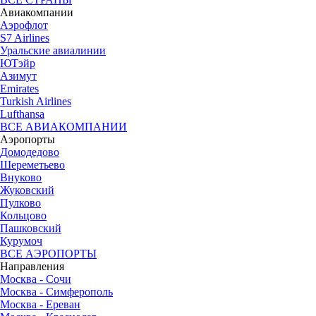
Авиакомпании
Аэрофлот
S7 Airlines
Уральские авиалинии
ЮТэйр
Азимут
Emirates
Turkish Airlines
Lufthansa
ВСЕ АВИАКОМПАНИИ
Аэропорты
Домодедово
Шереметьево
Внуково
Жуковский
Пулково
Кольцово
Пашковский
Курумоч
ВСЕ АЭРОПОРТЫ
Направления
Москва - Сочи
Москва - Симферополь
Москва - Ереван