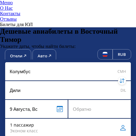
Меню
О Нас
Контакты
ЮниТи
Отзывы
Билеты для ЮЛ
Дешевые авиабилеты в Восточный
Тимор
Укажите даты, чтобы найти билеты:
RUB
Отели
Авто
CMH
DIL
1 пассажир
Эконом класс