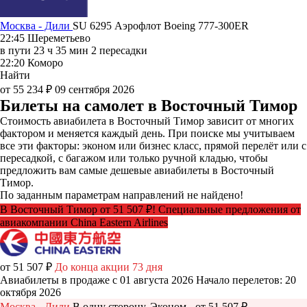
Москва - Дили
SU 6295
Аэрофлот
Boeing 777-300ER
22:45
Шереметьево
в пути
23 ч 35 мин
2 пересадки
22:20
Коморо
Найти
от 55 234 ₽
09 сентября 2026
Билеты на самолет в Восточный Тимор
Стоимость авиабилета в Восточный Тимор зависит от многих
фактором и меняется каждый день. При поиске мы учитываем
все эти факторы: эконом или бизнес класс, прямой перелёт или с
пересадкой, с багажом или только ручной кладью, чтобы
предложить вам самые дешевые авиабилеты в Восточный
Тимор.
По заданным параметрам направлений не найдено!
В Восточный Тимор от 51 507 ₽! Специальные предложения от
авиакомпании China Eastern Airlines
от 51 507 ₽
До конца акции 73 дня
Авиабилеты в продаже с 01 августа 2026
Начало перелетов: 20
октября 2026
Москва - Дили
В одну сторону, Эконом - от 51 507 ₽