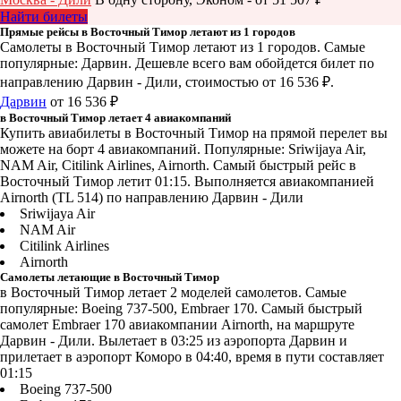
Найти билеты
Прямые рейсы в Восточный Тимор летают из 1 городов
Самолеты в Восточный Тимор летают из 1 городов. Самые
популярные: Дарвин. Дешевле всего вам обойдется билет по
направлению Дарвин - Дили, стоимостью от 16 536 ₽.
Дарвин
от 16 536 ₽
в Восточный Тимор летает 4 авиакомпаний
Купить авиабилеты в Восточный Тимор на прямой перелет вы
можете на борт 4 авиакомпаний. Популярные: Sriwijaya Air,
NAM Air, Citilink Airlines, Airnorth. Самый быстрый рейс в
Восточный Тимор летит 01:15. Выполняется авиакомпанией
Airnorth (TL 514) по направлению Дарвин - Дили
Sriwijaya Air
NAM Air
Citilink Airlines
Airnorth
Самолеты летающие в Восточный Тимор
в Восточный Тимор летает 2 моделей самолетов. Самые
популярные: Boeing 737-500, Embraer 170. Самый быстрый
самолет Embraer 170 авиакомпании Airnorth, на маршруте
Дарвин - Дили. Вылетает в 03:25 из аэропорта Дарвин и
прилетает в аэропорт Коморо в 04:40, время в пути составляет
01:15
Boeing 737-500