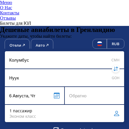
Меню
О Нас
Контакты
ЮниТи
Отзывы
Билеты для ЮЛ
Дешевые авиабилеты в Гренландию
Укажите даты, чтобы найти билеты:
RUB
Отели
Авто
CMH
GOH
1 пассажир
Эконом класс