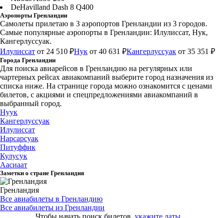
DeHavilland Dash 8 Q400
Аэропорты Гренландии
Самолеты прилетаю в 3 аэропортов Гренландии из 3 городов.
Самые популярные аэропорты в Гренландии: Илулиссат, Нук,
Кангерлуссуак.
Илулиссат
от 24 510 ₽
Нук
от 40 631 ₽
Кангерлуссуак
от 35 351 ₽
Города Гренландии
Для поиска авиарейсов в Гренландию на регулярных или
чартерных рейсах авиакомпаний выберите город назначения из
списка ниже. На странице города можно ознакомится с ценами
билетов, с акциями и спецпредложениями авиакомпаний в
выбранный город.
Нуук
Кангерлуссуак
Илулиссат
Нарсарсуак
Питуффик
Кулусук
Аасиаат
Заметки о стране Гренландия
Гренландия
Все авиабилеты в Гренландию
Все авиабилеты из Гренландии
Чтобы начать поиск билетов,
укажите даты.