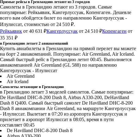
Прямые рейсы в Гренландию летают из 3 городов
Самолеты в Гренландию летают из 3 городов. Самые
популярные: Рейкьявик, Кангерлуссуак, Копенгаген. Дешевле
всего вам обойдется билет по направлению Кангерлуссуак -
Илулиссат, стоимостью от 24 510 ₽.
Рейкьявик
от 40 631 ₽
Кангерлуссуак
от 24 510 ₽
Копенгаген
от
35 351 ₽
в Гренландию летает 2 авиакомпаний
Купить авиабилеты в Гренландию на прямой перелет вы можете
на борт 2 авиакомпаний. Популярные: Air Greenland, Air Iceland.
Самый быстрый рейс в Гренландию летит 00:45. Выполняется
авиакомпанией Air Greenland (GL 588) по направлению
Кангерлуссуак - Илулиссат
Air Greenland
Air Iceland
Самолеты летающие в Гренландию
в Гренландию летает 3 моделей самолетов. Самые популярные:
De Havilland DHC-8-200 Dash 8, Airbus A330-200, DeHavilland
Dash 8 Q400. Самый быстрый самолет De Havilland DHC-8-200
Dash 8 авиакомпании Air Greenland, на маршруте Кангерлуссуак
- Илулиссат. Вылетает в 07:20 из аэропорта Кангерлуссуак и
прилетает в аэропорт Илулиссат в 08:05, время в пути
составляет 00:45
De Havilland DHC-8-200 Dash 8
Airbus A330-200