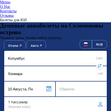
Меню
О Нас
Контакты
ЮниТи
Отзывы
Билеты для ЮЛ
Дешевые авиабилеты на Соломоновы
острова
Укажите даты, чтобы найти билеты:
RUB
Отели
Авто
CMH
HIR
1 пассажир
Эконом класс