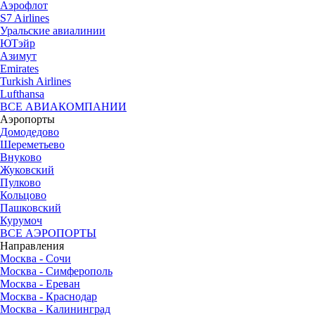
Аэрофлот
S7 Airlines
Уральские авиалинии
ЮТэйр
Азимут
Emirates
Turkish Airlines
Lufthansa
ВСЕ АВИАКОМПАНИИ
Аэропорты
Домодедово
Шереметьево
Внуково
Жуковский
Пулково
Кольцово
Пашковский
Курумоч
ВСЕ АЭРОПОРТЫ
Направления
Москва - Сочи
Москва - Симферополь
Москва - Ереван
Москва - Краснодар
Москва - Калининград