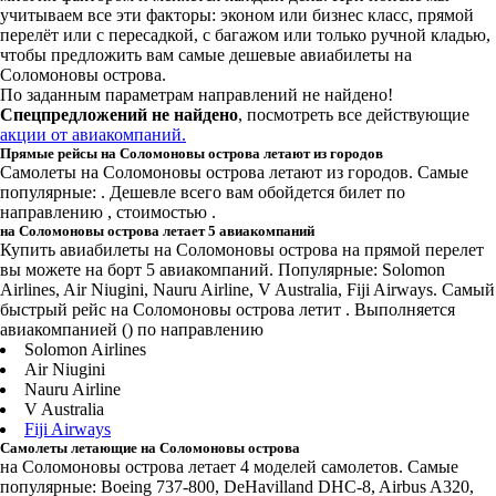
учитываем все эти факторы: эконом или бизнес класс, прямой
перелёт или с пересадкой, с багажом или только ручной кладью,
чтобы предложить вам самые дешевые авиабилеты на
Соломоновы острова.
По заданным параметрам направлений не найдено!
Спецпредложений не найдено
, посмотреть все действующие
акции от авиакомпаний.
Прямые рейсы на Соломоновы острова летают из городов
Самолеты на Соломоновы острова летают из городов. Самые
популярные: . Дешевле всего вам обойдется билет по
направлению , стоимостью .
на Соломоновы острова летает 5 авиакомпаний
Купить авиабилеты на Соломоновы острова на прямой перелет
вы можете на борт 5 авиакомпаний. Популярные: Solomon
Airlines, Air Niugini, Nauru Airline, V Australia, Fiji Airways. Самый
быстрый рейс на Соломоновы острова летит . Выполняется
авиакомпанией () по направлению
Solomon Airlines
Air Niugini
Nauru Airline
V Australia
Fiji Airways
Самолеты летающие на Соломоновы острова
на Соломоновы острова летает 4 моделей самолетов. Самые
популярные: Boeing 737-800, DeHavilland DHC-8, Airbus A320,