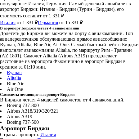
популярные: Италия, Германия. Самый дешевый авиабилет в
аэропорт Бирджи: Италия - Бирджи (Турин - Бирджи), его
стоимость составит от 1 331 ₽
Италия
от 1 331 ₽
Германия
от 15 331 ₽
В аэропорт Бирджи летает 4 авиакомпаний
Долететь до Бирджи вы можете на борту 4 авиакомпаний. Топ
авиаперевозчиков обслуживающих прямое авиасообщение:
Ryanair, Alitalia, Blue Air, Air One. Самый быстрый рейс в Бирджи
выполняет авиакомпания Alitalia, по маршруту Рим - Трапани
(AZ 1801). Самолет Alitalia (Airbus A319) преодолевает
расстояние из аэропорта Фьюмичино в аэропорт Бирджи в
среднем за 01:10 мин.
Ryanair
Alitalia
Blue Air
Air One
Самолеты летающие в аэропорт Бирджи
В Бирджи летает 4 моделей самолетов от 4 авиакомпаний.
Boeing 737-800
Airbus A318/319/320/321
Airbus A319
Boeing 737-500
Аэропорт Бирджи
Страна аэропорта:
Италия