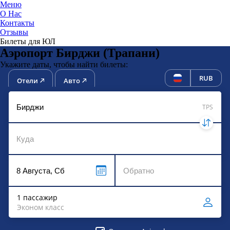
Меню
О Нас
Контакты
ЮниТи
Отзывы
Билеты для ЮЛ
Аэропорт Бирджи (Трапани)
Укажите даты, чтобы найти билеты:
RUB
Отели
Авто
TPS
1 пассажир
Эконом класс