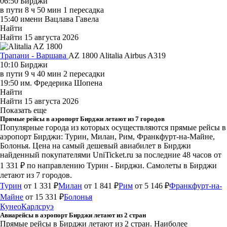
06:50
Бирджи
в пути
8 ч 50 мин
1 пересадка
15:40
имени Вацлава Гавела
Найти
Найти
15 августа 2026
Трапани - Варшава
AZ 1800
Alitalia
Airbus A319
10:10
Бирджи
в пути
9 ч 40 мин
2 пересадки
19:50
им. Фредерика Шопена
Найти
Найти
15 августа 2026
Показать еще
Прямые рейсы в аэропорт Бирджи летают из 7 городов
Популярные города из которых осуществляются прямые рейсы в
аэропорт Бирджи: Турин, Милан, Рим, Франкфурт-на-Майне,
Болонья.
Цена на самый дешевый авиабилет в Бирджи
найденный покупателями UniTicket.ru за последние 48 часов
от
1 331 ₽
по направлению Турин - Бирджи. Самолеты в Бирджи
летают из 7 городов.
Турин
от 1 331 ₽
Милан
от 1 841 ₽
Рим
от 5 146 ₽
Франкфурт-на-
Майне
от 15 331 ₽
Болонья
Кунео
Карлсруэ
Авиарейсы в аэропорт Бирджи летают из 2 стран
Прямые рейсы в Бирджи летают из 2 стран. Наиболее