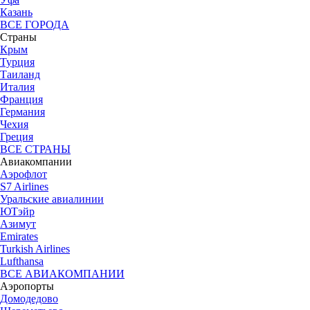
Казань
ВСЕ ГОРОДА
Страны
Крым
Турция
Таиланд
Италия
Франция
Германия
Чехия
Греция
ВСЕ СТРАНЫ
Авиакомпании
Аэрофлот
S7 Airlines
Уральские авиалинии
ЮТэйр
Азимут
Emirates
Turkish Airlines
Lufthansa
ВСЕ АВИАКОМПАНИИ
Аэропорты
Домодедово