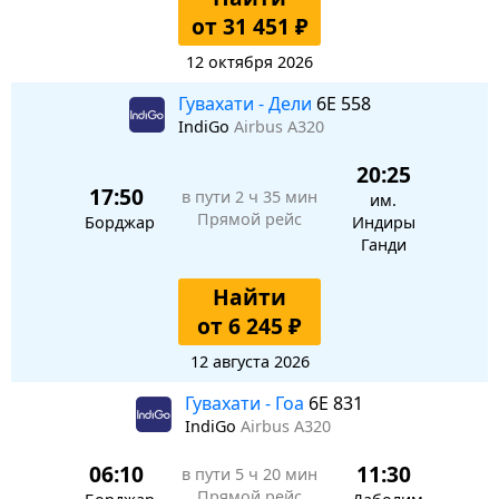
от 31 451 ₽
12 октября 2026
Гувахати - Дели
6E 558
IndiGo
Airbus A320
20:25
17:50
в пути
2 ч 35 мин
им.
Прямой рейс
Борджар
Индиры
Ганди
Найти
от 6 245 ₽
12 августа 2026
Гувахати - Гоа
6E 831
IndiGo
Airbus A320
06:10
11:30
в пути
5 ч 20 мин
Прямой рейс