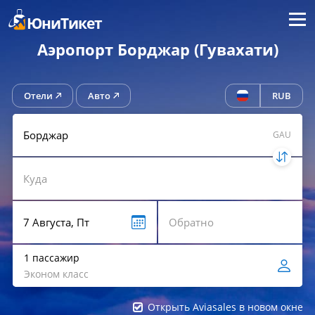
Меню
ЮниТикет
Аэропорт Борджар (Гувахати)
Отели
Авто
RUB
GAU
1 пассажир
Эконом класс
Открыть Aviasales в новом окне