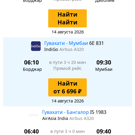
Борджар
Даболим
Найти
Найти
14 августа 2026
Гувахати - Мумбаи
6E 831
IndiGo
Airbus A320
06:10
09:30
в пути
3 ч 20 мин
Прямой рейс
Борджар
Мумбаи
Найти
от 6 696 ₽
14 августа 2026
Гувахати - Бангалор
I5 1983
AirAsia India
Airbus A320
06:40
09:40
в пути
3 ч 0 мин