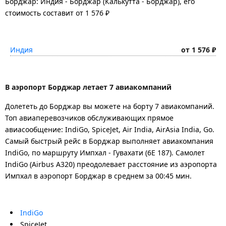
Борджар: Индия - Борджар (Калькутта - Борджар), его
стоимость составит от 1 576 ₽
Индия
от 1 576 ₽
В аэропорт Борджар летает 7 авиакомпаний
Долететь до Борджар вы можете на борту 7 авиакомпаний.
Топ авиаперевозчиков обслуживающих прямое
авиасообщение: IndiGo, SpiceJet, Air India, AirAsia India, Go.
Самый быстрый рейс в Борджар выполняет авиакомпания
IndiGo, по маршруту Импхал - Гувахати (6E 187). Самолет
IndiGo (Airbus A320) преодолевает расстояние из аэропорта
Импхал в аэропорт Борджар в среднем за 00:45 мин.
IndiGo
SpiceJet