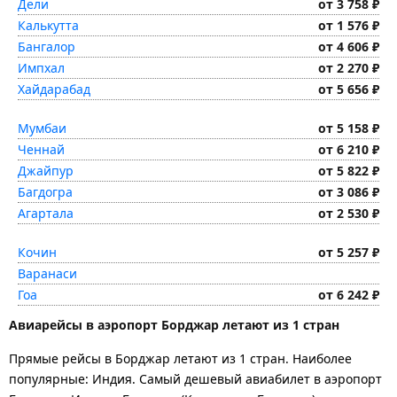
Дели
от 3 758 ₽
Калькутта
от 1 576 ₽
Бангалор
от 4 606 ₽
Импхал
от 2 270 ₽
Хайдарабад
от 5 656 ₽
Мумбаи
от 5 158 ₽
Ченнай
от 6 210 ₽
Джайпур
от 5 822 ₽
Багдогра
от 3 086 ₽
Агартала
от 2 530 ₽
Кочин
от 5 257 ₽
Варанаси
Гоа
от 6 242 ₽
Авиарейсы в аэропорт Борджар летают из 1 стран
Прямые рейсы в Борджар летают из 1 стран. Наиболее
популярные: Индия. Самый дешевый авиабилет в аэропорт