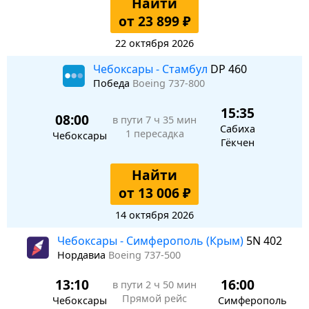
Найти
от 23 899 ₽
22 октября 2026
Чебоксары - Стамбул
DP 460
Победа
Boeing 737-800
15:35
08:00
в пути
7 ч 35 мин
Сабиха
1 пересадка
Чебоксары
Гёкчен
Найти
от 13 006 ₽
14 октября 2026
Чебоксары - Симферополь (Крым)
5N 402
Нордавиа
Boeing 737-500
13:10
16:00
в пути
2 ч 50 мин
Прямой рейс
Чебоксары
Симферополь