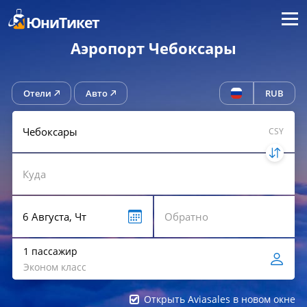
Меню
ЮниТикет
Аэропорт Чебоксары
Отели
Авто
RUB
CSY
1 пассажир
Эконом класс
Открыть Aviasales в новом окне