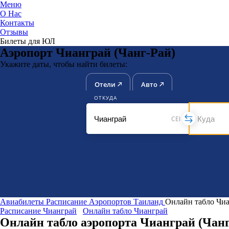
Меню
О Нас
Контакты
ЮниТи
Отзывы
Билеты для ЮЛ
Аэропорт Чианграй (Чанг-Рай)
Укажите даты, чтобы найти билеты:
Отели
Авто
ОТКУДА
CEI
Авиабилеты
Расписание Аэропортов
Таиланд
Онлайн табло Чи
Расписание Чианграй
Онлайн табло Чианграй
Онлайн табло аэропорта Чианграй (Чанг