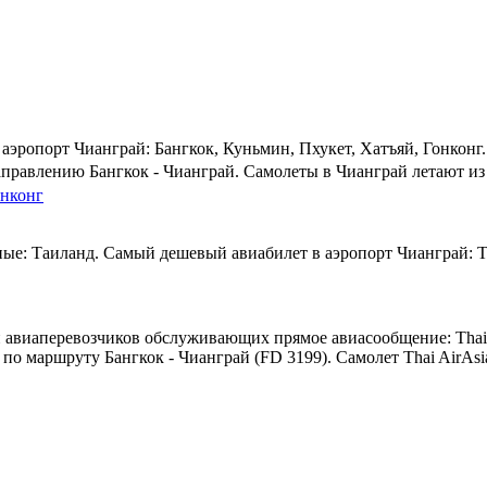
эропорт Чианграй: Бангкок, Куньмин, Пхукет, Хатъяй, Гонконг.
аправлению Бангкок - Чианграй. Самолеты в Чианграй летают из 
нконг
ые: Таиланд. Самый дешевый авиабилет в аэропорт Чианграй: Таи
виаперевозчиков обслуживающих прямое авиасообщение: Thai AirAsi
по маршруту Бангкок - Чианграй (FD 3199). Самолет Thai AirAsia