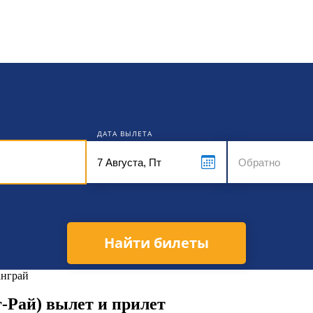
кет
ДАТА ВЫЛЕТА
Найти билеты
анграй
-Рай) вылет и прилет