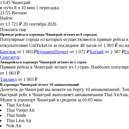
13:45
Чианграй
в пути
8 ч 10 мин
1 пересадка
21:55
Инчхон
Найти
от 13 721 ₽
20 сентября 2026
Показать еще
Прямые рейсы в аэропорт Чианграй летают из 6 городов
Популярные города из которых осуществляются прямые рейсы в а
покупателями UniTicket.ru за последние 48 часов
от 1 003 ₽
по н
Бангкок
от 1 003 ₽
Куньмин
Пхукет
от 1 072 ₽
Хатъяй
от 2 587 ₽
Го
Сингапур
Авиарейсы в аэропорт Чианграй летают из 1 стран
Прямые рейсы в Чианграй летают из 1 стран. Наиболее популярн
от 1 003 ₽
Таиланд
от 1 003 ₽
В аэропорт Чианграй летает 10 авиакомпаний
Долететь до Чианграй вы можете на борту 10 авиакомпаний. Топ а
быстрый рейс в Чианграй выполняет авиакомпания Thai AirAsia, 
Муанг в аэропорт Чианграй в среднем за 01:05 мин.
Thai AirAsia
Thai Vietjet Air
Thai Smile
Thai Lion Air
Nok Air