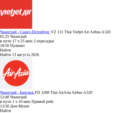
Чианграй - Санкт-Петербург
VZ 131
Thai Vietjet Air
Airbus A320
01:25
Чианграй
в пути
17 ч 25 мин
2 пересадки
18:50
Пулково
Найти
Найти
13 августа 2026
Чианграй - Бангкок
FD 3208
Thai AirAsia
Airbus A320
12:40
Чианграй
в пути
1 ч 10 мин
Прямой рейс
13:50
Дон-Муанг
Найти