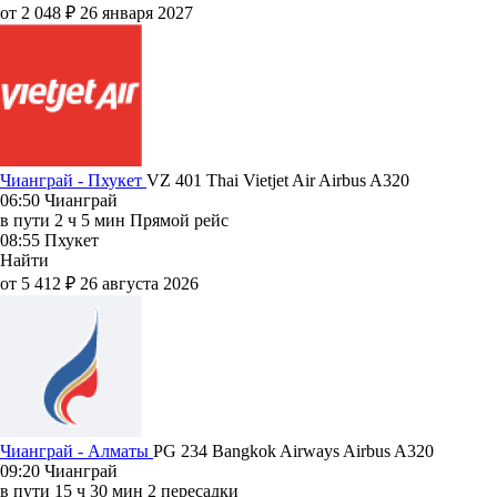
от 2 048 ₽
26 января 2027
Чианграй - Пхукет
VZ 401
Thai Vietjet Air
Airbus A320
06:50
Чианграй
в пути
2 ч 5 мин
Прямой рейс
08:55
Пхукет
Найти
от 5 412 ₽
26 августа 2026
Чианграй - Алматы
PG 234
Bangkok Airways
Airbus A320
09:20
Чианграй
в пути
15 ч 30 мин
2 пересадки