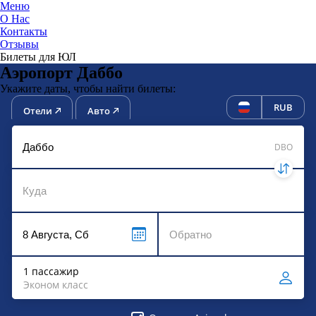
Меню
О Нас
Контакты
ЮниТи
Отзывы
Билеты для ЮЛ
Аэропорт Даббо
Укажите даты, чтобы найти билеты:
RUB
Отели
Авто
DBO
1 пассажир
Эконом класс