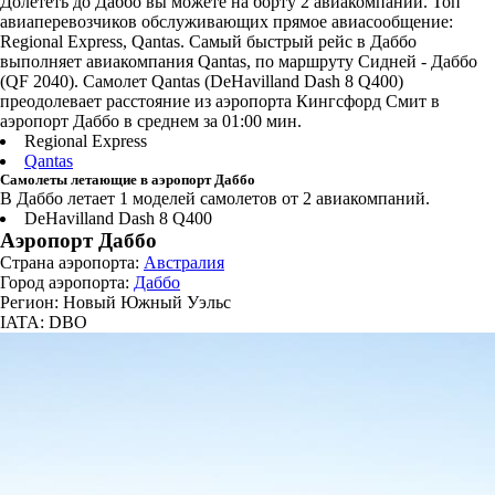
Долететь до Даббо вы можете на борту 2 авиакомпаний. Топ
авиаперевозчиков обслуживающих прямое авиасообщение:
Regional Express, Qantas. Самый быстрый рейс в Даббо
выполняет авиакомпания Qantas, по маршруту Сидней - Даббо
(QF 2040). Самолет Qantas (DeHavilland Dash 8 Q400)
преодолевает расстояние из аэропорта Кингсфорд Смит в
аэропорт Даббо в среднем за 01:00 мин.
Regional Express
Qantas
Самолеты летающие в аэропорт Даббо
В Даббо летает 1 моделей самолетов от 2 авиакомпаний.
DeHavilland Dash 8 Q400
Аэропорт Даббо
Страна аэропорта:
Австралия
Город аэропорта:
Даббо
Регион: Новый Южный Уэльс
IATA: DBO