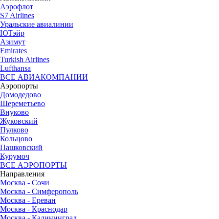
Аэрофлот
S7 Airlines
Уральские авиалинии
ЮТэйр
Азимут
Emirates
Turkish Airlines
Lufthansa
ВСЕ АВИАКОМПАНИИ
Аэропорты
Домодедово
Шереметьево
Внуково
Жуковский
Пулково
Кольцово
Пашковский
Курумоч
ВСЕ АЭРОПОРТЫ
Направления
Москва - Сочи
Москва - Симферополь
Москва - Ереван
Москва - Краснодар
Москва - Калининград