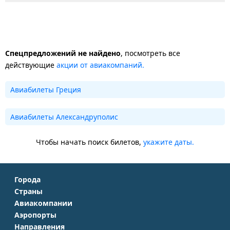
Спецпредложений не найдено
, посмотреть все
действующие
акции от авиакомпаний.
Авиабилеты Греция
Авиабилеты Александруполис
Чтобы начать поиск билетов,
укажите даты.
Города
Страны
Москва
Авиакомпании
Крым
Санкт-Петербург
Аэропорты
Аэрофлот
Турция
Симферополь
Направления
Домодедово