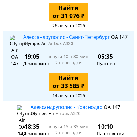
Найти
от 31 976 ₽
26 августа 2026
Александруполис - Санкт-Петербург
OA 147
Olympic Air
Airbus A320
19:05
05:35
в пути
10 ч 30 мин
2 пересадки
Демокритос
Пулково
Найти
от 33 585 ₽
14 августа 2026
Александруполис - Краснодар
OA 147
Olympic Air
Airbus A320
18:35
10:10
в пути
15 ч 35 мин
2 пересадки
Демокритос
Пашковский