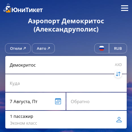
Меню
ЮниТикет
Аэропорт Демокритос
(Александруполис)
Отели
Авто
RUB
AXD
1 пассажир
Эконом класс