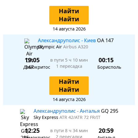
Найти
Найти
14 августа 2026
Александруполис - Киев
OA 147
Olympic Air
Airbus A320
19:05
00:15
в пути
5 ч 10 мин
1 пересадка
Демокритос
Борисполь
Найти
Найти
14 августа 2026
Александруполис - Анталья
GQ 295
Sky Express
ATR 42/ATR 72 FR/IT
12:25
20:59
в пути
8 ч 34 мин
2 пересадки
Демокритос
Анталья