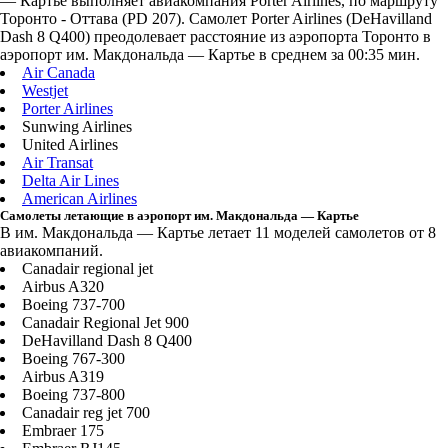
— Картье выполняет авиакомпания Porter Airlines, по маршруту
Торонто - Оттава (PD 207). Самолет Porter Airlines (DeHavilland
Dash 8 Q400) преодолевает расстояние из аэропорта Торонто в
аэропорт им. Макдональда — Картье в среднем за 00:35 мин.
Air Canada
Westjet
Porter Airlines
Sunwing Airlines
United Airlines
Air Transat
Delta Air Lines
American Airlines
Самолеты летающие в аэропорт им. Макдональда — Картье
В им. Макдональда — Картье летает 11 моделей самолетов от 8
авиакомпаний.
Canadair regional jet
Airbus A320
Boeing 737-700
Canadair Regional Jet 900
DeHavilland Dash 8 Q400
Boeing 767-300
Airbus A319
Boeing 737-800
Canadair reg jet 700
Embraer 175