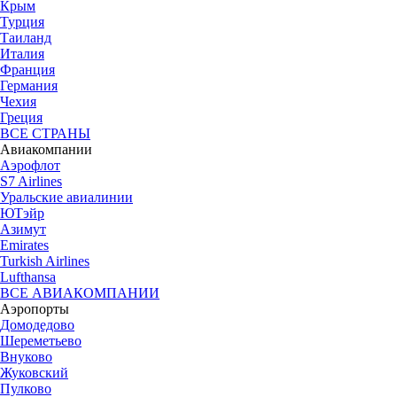
Крым
Турция
Таиланд
Италия
Франция
Германия
Чехия
Греция
ВСЕ СТРАНЫ
Авиакомпании
Аэрофлот
S7 Airlines
Уральские авиалинии
ЮТэйр
Азимут
Emirates
Turkish Airlines
Lufthansa
ВСЕ АВИАКОМПАНИИ
Аэропорты
Домодедово
Шереметьево
Внуково
Жуковский
Пулково