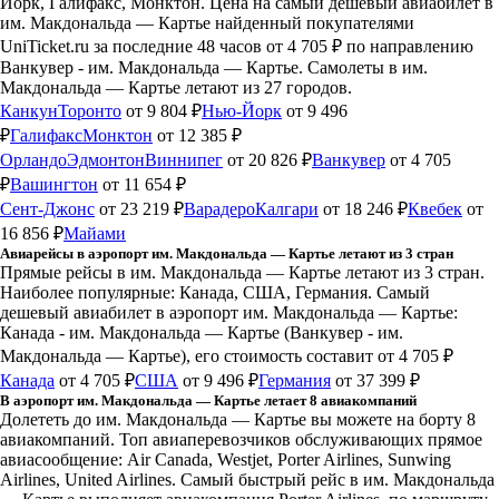
Йорк, Галифакс, Монктон.
Цена на самый дешевый авиабилет в
им. Макдональда — Картье найденный покупателями
UniTicket.ru за последние 48 часов
от 4 705 ₽
по направлению
Ванкувер - им. Макдональда — Картье. Самолеты в им.
Макдональда — Картье летают из 27 городов.
Канкун
Торонто
от 9 804 ₽
Нью-Йорк
от 9 496
₽
Галифакс
Монктон
от 12 385 ₽
Орландо
Эдмонтон
Виннипег
от 20 826 ₽
Ванкувер
от 4 705
₽
Вашингтон
от 11 654 ₽
Сент-Джонс
от 23 219 ₽
Варадеро
Калгари
от 18 246 ₽
Квебек
от
16 856 ₽
Майами
Авиарейсы в аэропорт им. Макдональда — Картье летают из 3 стран
Прямые рейсы в им. Макдональда — Картье летают из 3 стран.
Наиболее популярные: Канада, США, Германия. Самый
дешевый авиабилет в аэропорт им. Макдональда — Картье:
Канада - им. Макдональда — Картье (Ванкувер - им.
Макдональда — Картье), его стоимость составит от 4 705 ₽
Канада
от 4 705 ₽
США
от 9 496 ₽
Германия
от 37 399 ₽
В аэропорт им. Макдональда — Картье летает 8 авиакомпаний
Долететь до им. Макдональда — Картье вы можете на борту 8
авиакомпаний. Топ авиаперевозчиков обслуживающих прямое
авиасообщение: Air Canada, Westjet, Porter Airlines, Sunwing
Airlines, United Airlines. Самый быстрый рейс в им. Макдональда