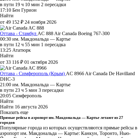
в пути
19 ч 10 мин
2 пересадки
17:10
Бен Гурион
Найти
от 49 152 ₽
24 ноября 2026
Оттава - Стамбул
AC 888
Air Canada
Boeing 767-300
00:30
им. Макдональда — Картье
в пути
12 ч 55 мин
1 пересадка
13:25
Ататюрк
Найти
от 33 116 ₽
01 октября 2026
Оттава - Симферополь (Крым)
AC 8966
Air Canada
De Havilland
DHC-3
21:00
им. Макдональда — Картье
в пути
23 ч 5 мин
3 пересадки
20:05
Симферополь
Найти
Найти
16 августа 2026
Показать еще
Прямые рейсы в аэропорт им. Макдональда — Картье летают из 27
городов
Популярные города из которых осуществляются прямые рейсы в
аэропорт им. Макдональда — Картье: Канкун, Торонто, Нью-