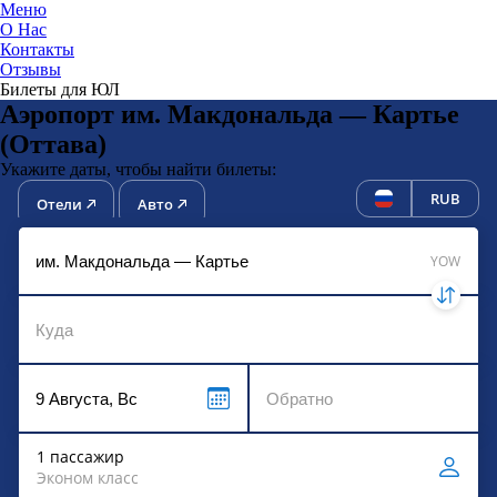
Меню
О Нас
Контакты
ЮниТи
Отзывы
Билеты для ЮЛ
Аэропорт им. Макдональда — Картье
(Оттава)
Укажите даты, чтобы найти билеты:
RUB
Отели
Авто
YOW
1 пассажир
Эконом класс