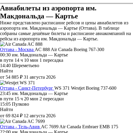
Авиабилеты из аэропорта им.
Макдональда — Картье
Ниже представлено расписание рейсов и цены авиабилетов из
аэропорта им. Макдональда — Картье (Оттава). В таблице
собраны самые дешёвые билеты и расписание авиакомпаний на
рейсы из аэропорта им. Макдональда — Картье.
Оттава - Москва
AC 888
Air Canada
Boeing 767-300
00:30
им. Макдональда — Картье
в пути
14 ч 10 мин
1 пересадка
14:40
Шереметьево
Найти
от 54 885 ₽
31 августа 2026
Оттава - Санкт-Петербург
WS 371
Westjet
Boeing 737-600
23:45
им. Макдональда — Картье
в пути
15 ч 20 мин
2 пересадки
15:05
Пулково
Найти
от 69 824 ₽
12 августа 2026
Оттава - Тель-Авив
AC 7699
Air Canada
Embraer EMB 175
22:00
им. Макдональда — Картье