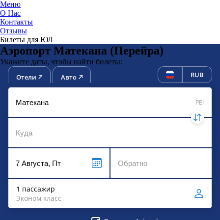
Меню
О Нас
Контакты
ЮниТи
Отзывы
Билеты для ЮЛ
Аэропорт Матекана (Перейра)
Укажите даты, чтобы найти билеты:
RUB
Отели
Авто
PEI
1 пассажир
Эконом класс