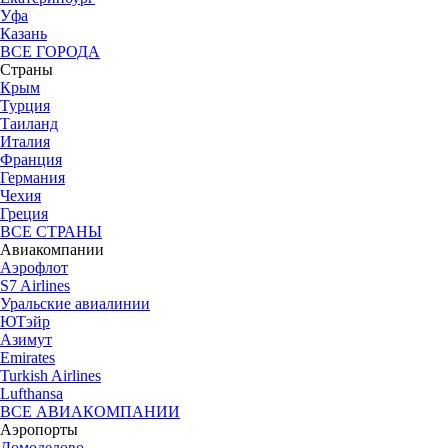
Уфа
Казань
ВСЕ ГОРОДА
Страны
Крым
Турция
Таиланд
Италия
Франция
Германия
Чехия
Греция
ВСЕ СТРАНЫ
Авиакомпании
Аэрофлот
S7 Airlines
Уральские авиалинии
ЮТэйр
Азимут
Emirates
Turkish Airlines
Lufthansa
ВСЕ АВИАКОМПАНИИ
Аэропорты
Домодедово