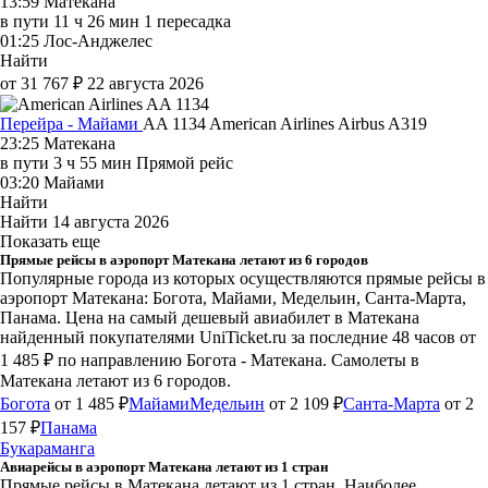
13:59
Матекана
в пути
11 ч 26 мин
1 пересадка
01:25
Лос-Анджелес
Найти
от 31 767 ₽
22 августа 2026
Перейра - Майами
AA 1134
American Airlines
Airbus A319
23:25
Матекана
в пути
3 ч 55 мин
Прямой рейс
03:20
Майами
Найти
Найти
14 августа 2026
Показать еще
Прямые рейсы в аэропорт Матекана летают из 6 городов
Популярные города из которых осуществляются прямые рейсы в
аэропорт Матекана: Богота, Майами, Медельин, Санта-Марта,
Панама.
Цена на самый дешевый авиабилет в Матекана
найденный покупателями UniTicket.ru за последние 48 часов
от
1 485 ₽
по направлению Богота - Матекана. Самолеты в
Матекана летают из 6 городов.
Богота
от 1 485 ₽
Майами
Медельин
от 2 109 ₽
Санта-Марта
от 2
157 ₽
Панама
Букараманга
Авиарейсы в аэропорт Матекана летают из 1 стран
Прямые рейсы в Матекана летают из 1 стран. Наиболее