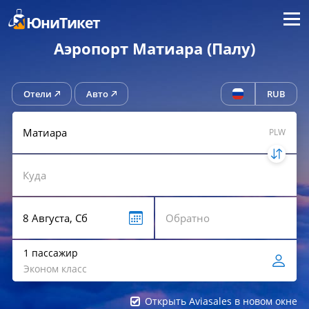
Меню
ЮниТикет
Аэропорт Матиара (Палу)
Отели
Авто
RUB
PLW
1 пассажир
Эконом класс
Открыть Aviasales в новом окне