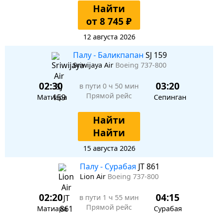
Найти
от 8 745 ₽
12 августа 2026
Палу - Баликпапан
SJ 159
Sriwijaya Air
Boeing 737-800
02:30
03:20
в пути
0 ч 50 мин
Прямой рейс
Матиара
Сепинган
Найти
Найти
15 августа 2026
Палу - Сурабая
JT 861
Lion Air
Boeing 737-800
02:20
04:15
в пути
1 ч 55 мин
Прямой рейс
Матиара
Сурабая