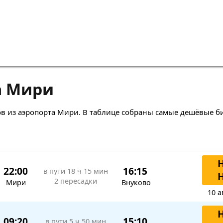
а Мири
в из аэропорта Мири. В таблице собраны самые дешёвые б
22:00
16:15
в пути
18 ч 15 мин
2 пересадки
Мири
Внуково
10 а
09:20
15:10
в пути
5 ч 50 мин