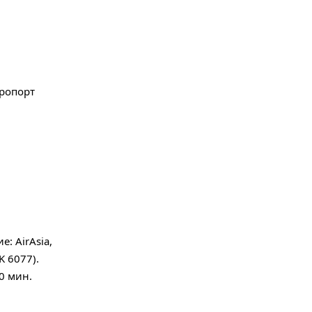
эропорт
: AirAsia,
K 6077).
0 мин.