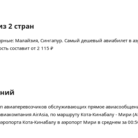
з 2 стран
ярные: Малайзия, Сингапур. Самый дешевый авиабилет в а
сть составит от 2 115 ₽
аний
оп авиаперевозчиков обслуживающих прямое авиасообщение
авиакомпания AirAsia, по маршруту Кота-Кинабалу - Мири (A
 аэропорта Кота-Кинабалу в аэропорт Мири в среднем за 00:5