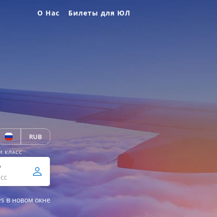
О Нас
Билеты для ЮЛ
RUB
И КЛАСС
р
сс
es в новом окне