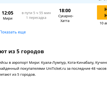
18:00
12:05
в пути
5 ч 55 мин
Сукарно-
1 пересадка
Мири
Хатта
10 а
Показать еще
ют из 5 городов
сы в аэропорт Мири: Куала-Лумпур, Кота-Кинабалу, Кучинг
йденный покупателями UniTicket.ru за последние 48 часов
етают из 5 городов.