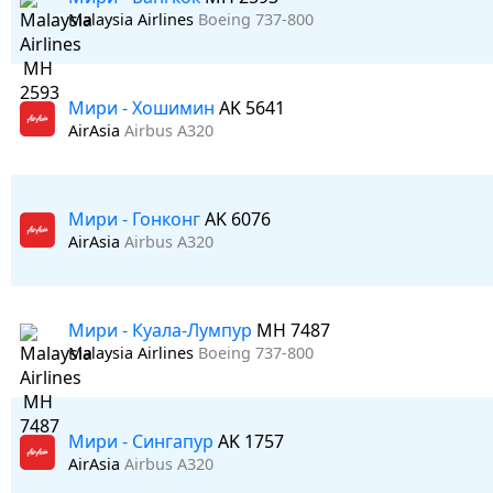
Malaysia Airlines
Boeing 737-800
Мири - Хошимин
AK 5641
AirAsia
Airbus A320
Мири - Гонконг
AK 6076
AirAsia
Airbus A320
Мири - Куала-Лумпур
MH 7487
Malaysia Airlines
Boeing 737-800
Мири - Сингапур
AK 1757
AirAsia
Airbus A320