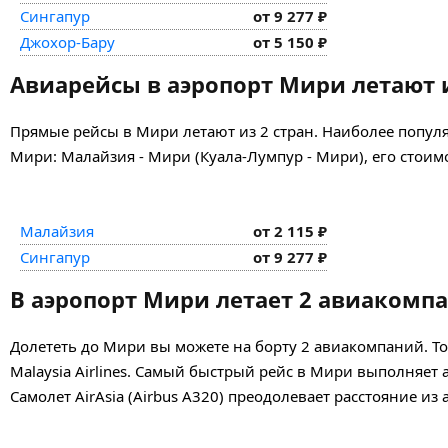
Сингапур
от 9 277 ₽
Джохор-Бару
от 5 150 ₽
Авиарейсы в аэропорт Мири летают и
Прямые рейсы в Мири летают из 2 стран. Наиболее попул
Мири: Малайзия - Мири (Куала-Лумпур - Мири), его стоимо
Малайзия
от 2 115 ₽
Сингапур
от 9 277 ₽
В аэропорт Мири летает 2 авиакомп
Долететь до Мири вы можете на борту 2 авиакомпаний. Т
Malaysia Airlines. Самый быстрый рейс в Мири выполняет 
Самолет AirAsia (Airbus A320) преодолевает расстояние из