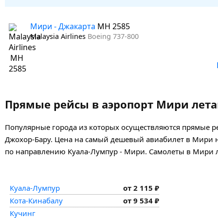
Мири - Джакарта
MH 2585
Malaysia Airlines
Boeing 737-800
Прямые рейсы в аэропорт Мири лета
Популярные города из которых осуществляются прямые рей
Джохор-Бару.
Цена на самый дешевый авиабилет в Мири на
по направлению Куала-Лумпур - Мири. Самолеты в Мири л
Куала-Лумпур
от 2 115 ₽
Кота-Кинабалу
от 9 534 ₽
Кучинг