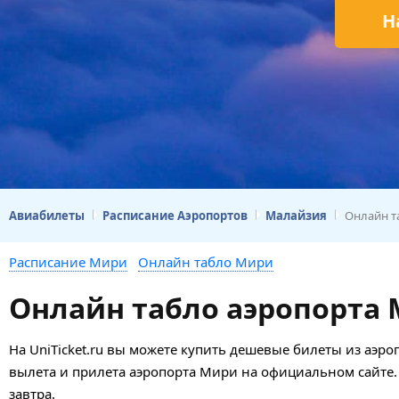
Н
Авиабилеты
Расписание Аэропортов
Малайзия
Онлайн т
Расписание Мири
Онлайн табло Мири
Онлайн табло аэропорта 
На UniTicket.ru вы можете купить дешевые билеты из аэр
вылета и прилета аэропорта Мири на официальном сайте.
завтра.