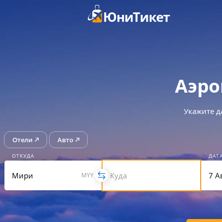
ЮниТикет
Аэро
Укажите д
Отели
Авто
ОТКУДА
ДАТ
MYY