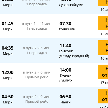
1 пересадка
Мири
Суварнабхуми
10 а
01:45
07:30
в пути
5 ч 45 мин
1 пересадка
Мири
Хошимин
10 а
11:40
04:35
в пути
7 ч 5 мин
Гонконг
1 пересадка
Мири
(международный)
10 а
14:00
12:00
в пути
2 ч 0 мин
от
Куала-
Прямой рейс
Мири
Лумпур
17 н
04:50
06:50
в пути
2 ч 0 мин
от
Прямой рейс
Мири
Чанги
27 о