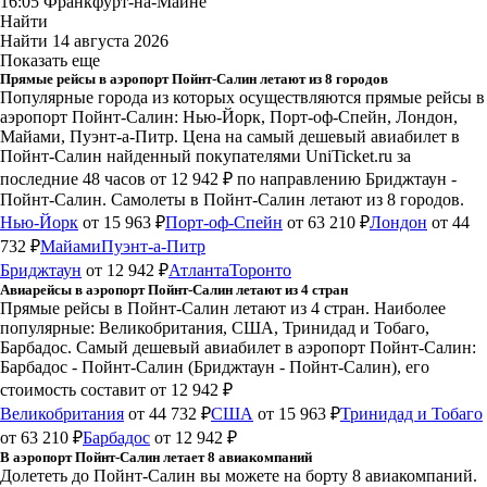
16:05
Франкфурт-на-Майне
Найти
Найти
14 августа 2026
Показать еще
Прямые рейсы в аэропорт Пойнт-Салин летают из 8 городов
Популярные города из которых осуществляются прямые рейсы в
аэропорт Пойнт-Салин: Нью-Йорк, Порт-оф-Спейн, Лондон,
Майами, Пуэнт-а-Питр.
Цена на самый дешевый авиабилет в
Пойнт-Салин найденный покупателями UniTicket.ru за
последние 48 часов
от 12 942 ₽
по направлению Бриджтаун -
Пойнт-Салин. Самолеты в Пойнт-Салин летают из 8 городов.
Нью-Йорк
от 15 963 ₽
Порт-оф-Спейн
от 63 210 ₽
Лондон
от 44
732 ₽
Майами
Пуэнт-а-Питр
Бриджтаун
от 12 942 ₽
Атланта
Торонто
Авиарейсы в аэропорт Пойнт-Салин летают из 4 стран
Прямые рейсы в Пойнт-Салин летают из 4 стран. Наиболее
популярные: Великобритания, США, Тринидад и Тобаго,
Барбадос. Самый дешевый авиабилет в аэропорт Пойнт-Салин:
Барбадос - Пойнт-Салин (Бриджтаун - Пойнт-Салин), его
стоимость составит от 12 942 ₽
Великобритания
от 44 732 ₽
США
от 15 963 ₽
Тринидад и Тобаго
от 63 210 ₽
Барбадос
от 12 942 ₽
В аэропорт Пойнт-Салин летает 8 авиакомпаний
Долететь до Пойнт-Салин вы можете на борту 8 авиакомпаний.