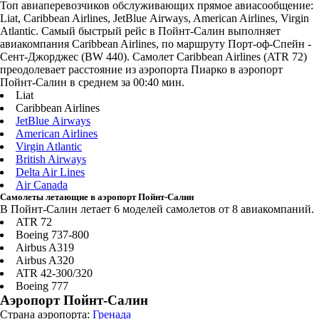
Топ авиаперевозчиков обслуживающих прямое авиасообщение:
Liat, Caribbean Airlines, JetBlue Airways, American Airlines, Virgin
Atlantic. Самый быстрый рейс в Пойнт-Салин выполняет
авиакомпания Caribbean Airlines, по маршруту Порт-оф-Спейн -
Сент-Джорджес (BW 440). Самолет Caribbean Airlines (ATR 72)
преодолевает расстояние из аэропорта Пиарко в аэропорт
Пойнт-Салин в среднем за 00:40 мин.
Liat
Caribbean Airlines
JetBlue Airways
American Airlines
Virgin Atlantic
British Airways
Delta Air Lines
Air Canada
Самолеты летающие в аэропорт Пойнт-Салин
В Пойнт-Салин летает 6 моделей самолетов от 8 авиакомпаний.
ATR 72
Boeing 737-800
Airbus A319
Airbus A320
ATR 42-300/320
Boeing 777
Аэропорт Пойнт-Салин
Страна аэропорта:
Гренада