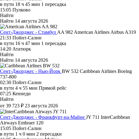
в пути
18 ч 45 мин
1 пересадка
15:05
Пулково
Найти
Найти
14 августа 2026
Сент-Джорджес - Стамбул
AA 982
American Airlines
Airbus A319
21:33
Пойнт-Салин
в пути
16 ч 47 мин
1 пересадка
14:20
Ататюрк
Найти
Найти
14 августа 2026
Сент-Джорджес - Нью-Йорк
BW 532
Caribbean Airlines
Boeing
737-800
02:30
Пойнт-Салин
в пути
4 ч 55 мин
Прямой рейс
07:25
Кеннеди
Найти
от 39 723 ₽
23 августа 2026
Сент-Джорджес - Франкфурт-на-Майне
JY 711
InterCaribbean
Airways
Embraer 120
15:05
Пойнт-Салин
в пути
1 ч 0 мин
2 пересадки