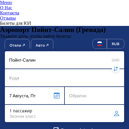
Меню
О Нас
Контакты
ЮниТи
Отзывы
Билеты для ЮЛ
Аэропорт Пойнт-Салин (Гренада)
Укажите даты, чтобы найти билеты:
RUB
Отели
Авто
GND
1 пассажир
Эконом класс