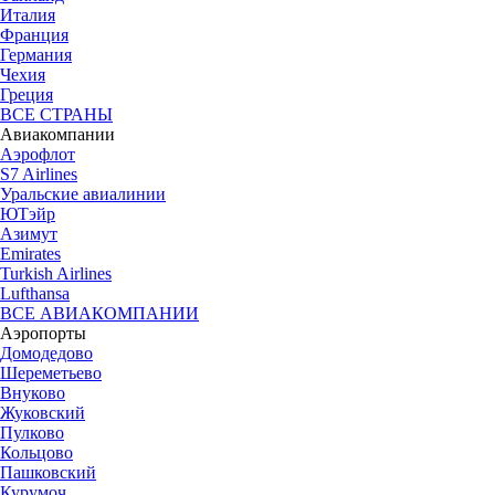
Италия
Франция
Германия
Чехия
Греция
ВСЕ СТРАНЫ
Авиакомпании
Аэрофлот
S7 Airlines
Уральские авиалинии
ЮТэйр
Азимут
Emirates
Turkish Airlines
Lufthansa
ВСЕ АВИАКОМПАНИИ
Аэропорты
Домодедово
Шереметьево
Внуково
Жуковский
Пулково
Кольцово
Пашковский
Курумоч