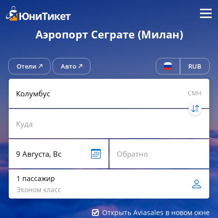
Меню
ЮниТикет
Аэропорт Сеграте (Милан)
Отели
Авто
RUB
CMH
1 пассажир
Эконом класс
Открыть Aviasales в новом окне