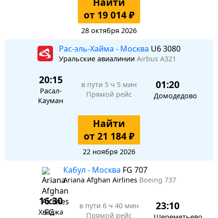
Найти
от 19 014 ₽
28 октября 2026
Рас-эль-Хайма - Москва
U6 3080
Уральские авиалинии
Airbus A321
20:15
01:20
в пути
5 ч 5 мин
Расал-
Прямой рейс
Домодедово
Кауман
Найти
от 21 184 ₽
22 ноября 2026
Кабул - Москва
FG 707
Ariana Afghan Airlines
Boeing 737
16:30
23:10
в пути
6 ч 40 мин
Хваджа
Прямой рейс
Шереметьево