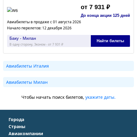
от 7 931 ₽
До конца акции 125 дней
Авиабилеты в продаже с 01 августа 2026
Начало перелетов: 12 декабря 2026
Баку - Милан
Найти билеты
В одну сторону, Эконом - от 7 931 ₽
Авиабилеты Италия
Авиабилеты Милан
Чтобы начать поиск билетов,
укажите даты.
Города
Страны
Москва
Авиакомпании
Крым
Санкт-Петербург